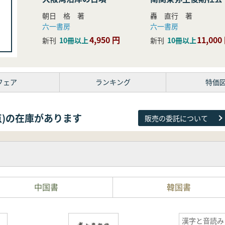
研究
朝日 格 著
轟 直行 著
六一書房
六一書房
4,950 円
11,000
新刊
10冊以上
新刊
10冊以上
フェア
ランキング
特価
81点)の在庫があります
販売の委託について
中国書
韓国書
漢字と音読み