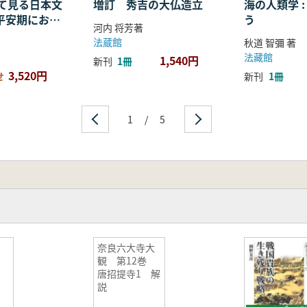
て見る日本文
増訂 秀吉の大仏造立
海の人類学 
・平安期におけ
う
河内 将芳著
容・融合・展
法蔵館
秋道 智彌 著
法藏館
1,540円
新刊
1冊
3,520円
せ
新刊
1冊
1
/
5
奈良六大寺大
観 第12巻
唐招提寺1 解
説