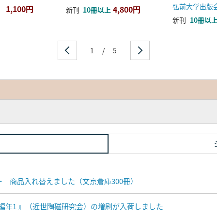
弘前大学出版
1,100円
4,800円
新刊
10冊以上
新刊
10冊以
1
/
5
ナー 商品入れ替えました（文京倉庫300冊）
編年1 』（近世陶磁研究会）の増刷が入荷しました