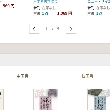
し
日本考古学協会
ニュー・サイ
569 円
新刊
在庫なし
新刊
在庫なし
1,069 円
古書
1 点
古書
1 点
1
/
5
中国書
韓国書