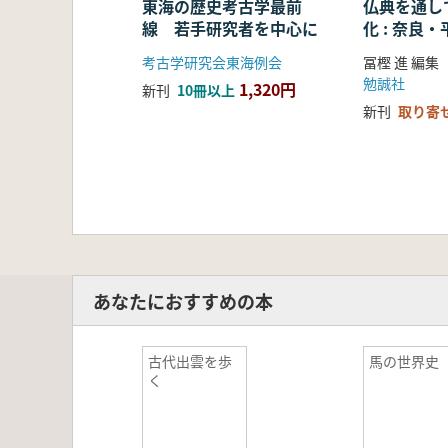
東海の歴史考古学最前
仏典を通し
線 若手研究者を中心に
化 : 奈良
る仏教の受
考古学研究会東海例会
冨樫 進 編集
開
勉誠社
1,320円
新刊
10冊以上
新刊
取り寄
あなたにおすすめの本
古代出雲を歩
馬の世界史
く