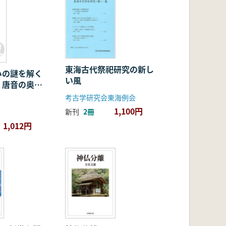
東海古代祭祀研究の新し
みの謎を解く
い風
・唐音の奥深
考古学研究会東海例会
1,100円
新刊
2冊
1,012円