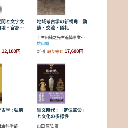
空間と文字文
地域考古学の新視角 動
円墳・宮都・
態・交流・儀礼
土生田純之先生追悼事業会 編
雄山閣
12,100円
17,600円
新刊
取り寄せ
古学 : 弘前
縄文時代 : 「定住革命」
と文化の多様性
弘前大学人文社会科学部北日本考古学研究センター 編
山田 康弘 著