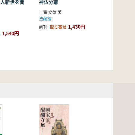
: 人新世を問
神仏分離
圭室 文雄 著
法藏館
1,430円
新刊
取り寄せ
1,540円