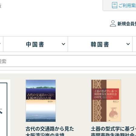
ご利用案
版
新規会員
中国書
韓国書
古代の交通路から見た
土器の型式学に基づ
大阪湾沿岸の古墳
南関東弥生後期社会