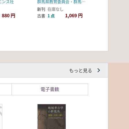
エンス社
群馬県教育委員会・群馬県埋蔵文化財調査事業団
新刊
在庫なし
880 円
1,069 円
古書
1 点
もっと見る
電子書籍