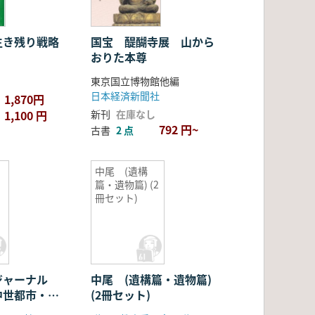
生き残り戦略
国宝 醍醐寺展 山から
おりた本尊
東京国立博物館他編
日本経済新聞社
1,870円
1,100 円
新刊
在庫なし
792 円~
古書
2 点
中尾 (遺構
篇・遺物篇) (2
冊セット)
ジャーナル
中尾 (遺構篇・遺物篇)
:中世都市・集
(2冊セット)