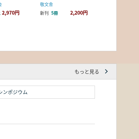
会
敬文舎
2,970円
2,200円
上
新刊
5冊
もっと見る
シンポジウム