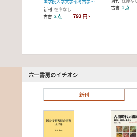
新刊
在庫な
国学院大学文学部考古学研究室
古書
1 点
新刊
在庫なし
792 円~
古書
2 点
六一書房のイチオシ
新刊