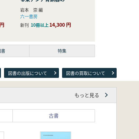
際的研究
岩本 崇 編
六一書房
 円
14,300 円
新刊
10冊以上
図書
特集
図書の出版について
図書の買取について
もっと見る
古書