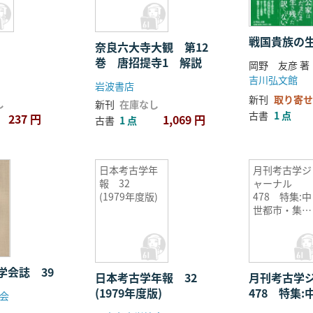
戦国貴族の
奈良六大寺大観 第12
巻 唐招提寺1 解説
岡野 友彦 著
吉川弘文館
岩波書店
新刊
取り寄せ
し
新刊
在庫なし
古書
1 点
237 円
1,069 円
古書
1 点
日本考古学年
月刊考古学ジ
報 32
ャーナル
(1979年度版)
478 特集:中
世都市・集落
の考古学
学会誌 39
日本考古学年報 32
月刊考古学
(1979年度版)
478 特集
会
落の考古学