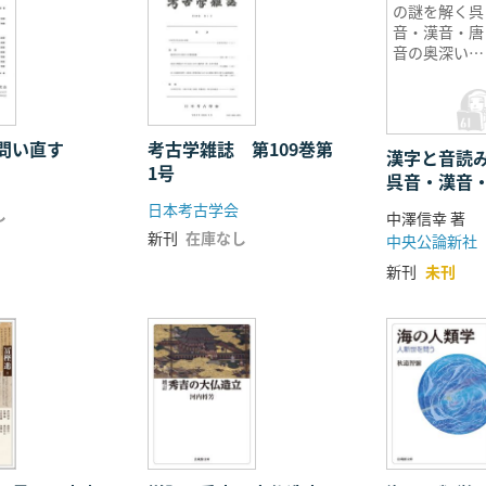
の謎を解く呉
音・漢音・唐
音の奥深い世
界
問い直す
考古学雑誌 第109巻第
漢字と音読
1号
呉音・漢音
い世界
日本考古学会
し
中澤信幸 著
新刊
在庫なし
中央公論新社
新刊
未刊