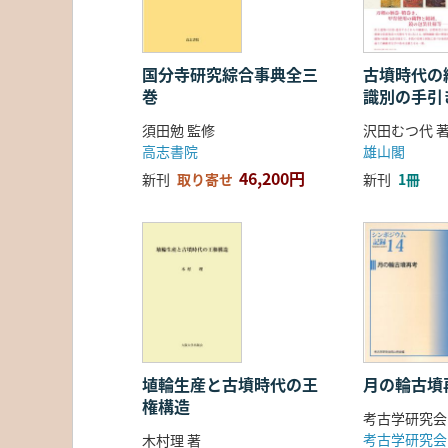
国分寺研究綜合事典全三
古墳時代の繊
巻
識別の手引
須田勉 監修
沢田むつ代 
高志書院
雄山閣
46,200円
新刊
取り寄せ
新刊
1冊
埴輪生産と古墳時代の王
月の輪古墳
権構造
考古学研究会
考古学研究会
木村理 著