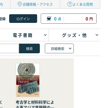
内
店舗情報・アクセス
よくある質問
0
0
登録
点
円
電子書籍
グッズ・他
詳細検索
く
考古学と材料科学によ
の
る東アジア青銅器の学