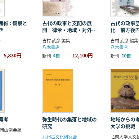
維 : 観察と
古代の政事と支配の展
古代の政事
き
開 律令・地域・対外関
化 前方後
係
ことば
著
吉村 武彦 編集
吉村 武彦 編集
八木書店
八木書店
5,830円
12,100円
新刊
4冊
新刊
10冊
再考
弥生時代の集落と地域の
地域からの考
研究
大学の挑戦
岡山例会編
九州古文化研究会