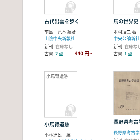
古代出雲を歩く
馬の世界史
前島 己基 編著
本村凌二 著
山陰中央新報社
中央公論新社
新刊
在庫なし
新刊
在庫な
440 円~
古書
2 点
古書
1 点
小馬背遺跡
長野県考古
小馬背遺跡
長野県考古学
小林達雄 編