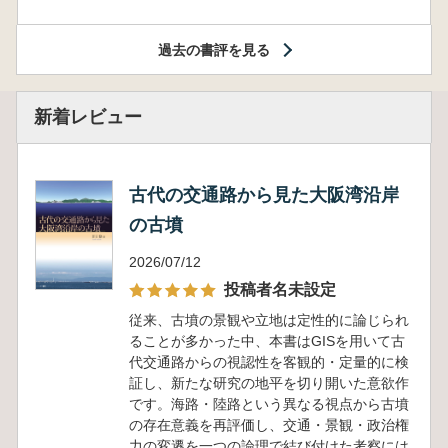
過去の書評を見る
新着レビュー
古代の交通路から見た大阪湾沿岸
の古墳
2026/07/12
投稿者名未設定
従来、古墳の景観や立地は定性的に論じられ
ることが多かった中、本書はGISを用いて古
代交通路からの視認性を客観的・定量的に検
証し、新たな研究の地平を切り開いた意欲作
です。海路・陸路という異なる視点から古墳
の存在意義を再評価し、交通・景観・政治権
力の変遷を一つの論理で結び付けた考察には