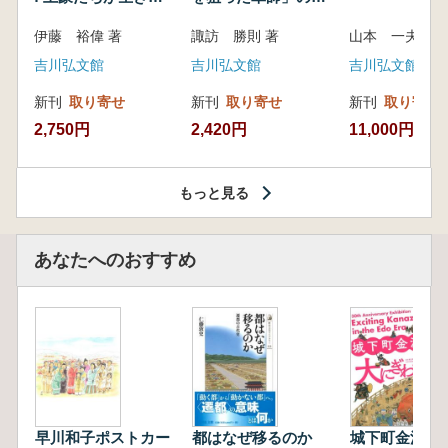
いた紀州制圧戦
像
伊藤 裕偉 著
諏訪 勝則 著
山本 一夫 
吉川弘文館
吉川弘文館
吉川弘文館
新刊
取り寄せ
新刊
取り寄せ
新刊
取り寄せ
2,750円
2,420円
11,000円
もっと見る
あなたへのおすすめ
早川和子ポストカー
都はなぜ移るのか
城下町金沢は