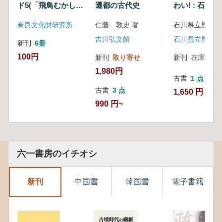
ド5(「飛鳥むかしむ
遷都の古代史
わい! : 石川
かし」に登場したみ
博物館開館30
奈良文化財研究所
仁藤 敦史 著
なさん)
念
吉川弘文館
石川県立歴史博
新刊
6冊
100円
新刊
取り寄せ
新刊
在庫なし
1,980円
古書
1 点
古書
3 点
1,650 円
990 円~
六一書房のイチオシ
新刊
中国書
韓国書
電子書籍