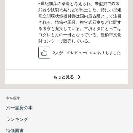
6世紀前葉の築造と考えられ、未盗掘で鉄製
武器や鉄製馬具などが出土した。特に小型矩
形立聞環状鏡板付轡は国内最古級として注目
される。埴輪や馬具、横穴式石室などに関す
る考察も充実している。古墳オタにとっては
ヨダレもんの一冊となっている。豊橋市文化
財センターで販売している。
3人がこのレビューにいいね！しました
もっと見る
本を探す
六一書房の本
ランキング
特価図書