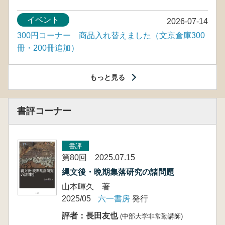
イベント
2026-07-14
300円コーナー 商品入れ替えました（文京倉庫300
冊・200冊追加）
もっと見る
書評コーナー
書評
第80回 2025.07.15
縄文後・晩期集落研究の諸問題
山本暉久 著
2025/05
六一書房
発行
評者：長田友也
(中部大学非常勤講師)