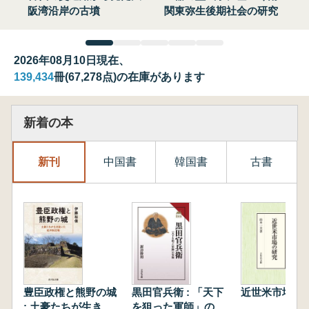
阪湾沿岸の古墳
関東弥生後期社会の研究
2026年08月10日現在、
139,434
冊(67,278点)の在庫があります
新着の本
新刊
中国書
韓国書
古書
豊臣政権と熊野の城
黒田官兵衛 : 「天下
近世米市場の
: 土豪たちが生き抜
を狙った軍師」の実