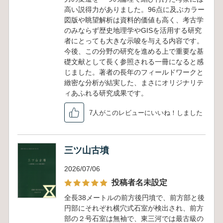
高い説得力がありました。96点に及ぶカラー
図版や眺望解析は資料的価値も高く、考古学
のみならず歴史地理学やGISを活用する研究
者にとっても大きな示唆を与える内容です。
今後、この分野の研究を進める上で重要な基
礎文献として長く参照される一冊になると感
じました。著者の長年のフィールドワークと
緻密な分析が結実した、まさにオリジナリテ
ィあふれる研究成果です。
7人がこのレビューにいいね！しました
三ツ山古墳
2026/07/06
投稿者名未設定
全長38メートルの前方後円墳で、前方部と後
円部にそれぞれ横穴式石室が検出され、前方
部の２号石室は無袖で、東三河では最古級の