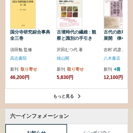
国分寺研究綜合事典
古墳時代の繊維 : 観
古代の政事と
全三巻
察と識別の手引き
展開 律令・
対外関係
須田勉 監修
沢田むつ代 著
吉村 武彦 編集
高志書院
雄山閣
八木書店
新刊
取り寄せ
新刊
取り寄せ
新刊
4冊
46,200円
5,830円
12,100円
もっと見る
六一インフォメーション
お知らせ
シンポジウム