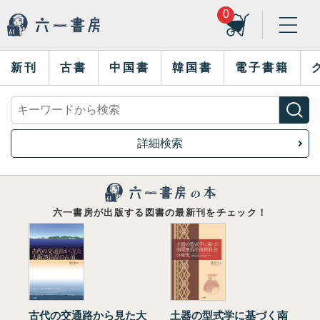
0
新刊
古書
中国書
韓国書
電子書籍
詳細検索
六一書房が出版する図書の最新刊をチェック！
古代の交通路から見た大
土器の型式学に基づく南