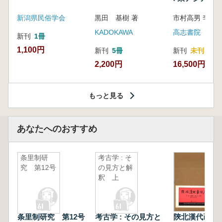
新潟県民俗学会
黒田 基樹 著
KADOKAWA
高志書院
新刊
1冊
1,100円
新刊
5冊
新刊
未刊
2,200円
16,500円
もっと見る
あなたへのおすすめ
条里制研
考古学 : そ
究 第12号
の見方と解
釈 上
条里制研究 第12号
考古学 : その見方と
陝北漢代画像