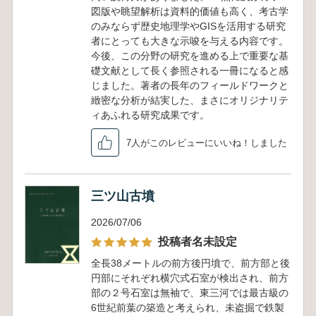
図版や眺望解析は資料的価値も高く、考古学
のみならず歴史地理学やGISを活用する研究
者にとっても大きな示唆を与える内容です。
今後、この分野の研究を進める上で重要な基
礎文献として長く参照される一冊になると感
じました。著者の長年のフィールドワークと
緻密な分析が結実した、まさにオリジナリテ
ィあふれる研究成果です。
7人がこのレビューにいいね！しました
三ツ山古墳
2026/07/06
投稿者名未設定
全長38メートルの前方後円墳で、前方部と後
円部にそれぞれ横穴式石室が検出され、前方
部の２号石室は無袖で、東三河では最古級の
6世紀前葉の築造と考えられ、未盗掘で鉄製