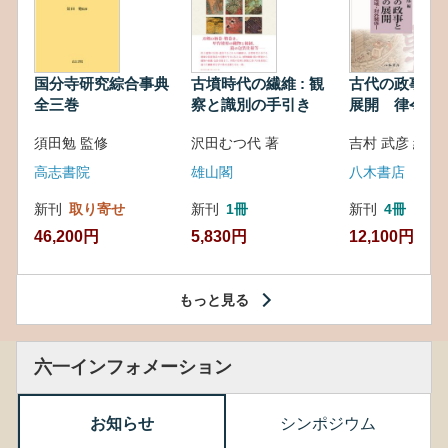
国分寺研究綜合事典
古墳時代の繊維 : 観
古代の政事と
全三巻
察と識別の手引き
展開 律令・
対外関係
須田勉 監修
沢田むつ代 著
吉村 武彦 編集
高志書院
雄山閣
八木書店
新刊
取り寄せ
新刊
1冊
新刊
4冊
46,200円
5,830円
12,100円
もっと見る
六一インフォメーション
お知らせ
シンポジウム