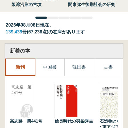
阪湾沿岸の古墳
関東弥生後期社会の研究
2026年08月08日現在、
139,439
冊(67,238点)の在庫があります
新着の本
新刊
中国書
韓国書
古書
高志路 第
441号
高志路 第441号
信長時代の羽柴秀吉
石造物と中世
: 東アジアと