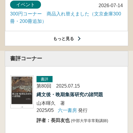
イベント
2026-07-14
300円コーナー 商品入れ替えました（文京倉庫300
冊・200冊追加）
もっと見る
書評コーナー
書評
第80回 2025.07.15
縄文後・晩期集落研究の諸問題
山本暉久 著
2025/05
六一書房
発行
評者：長田友也
(中部大学非常勤講師)