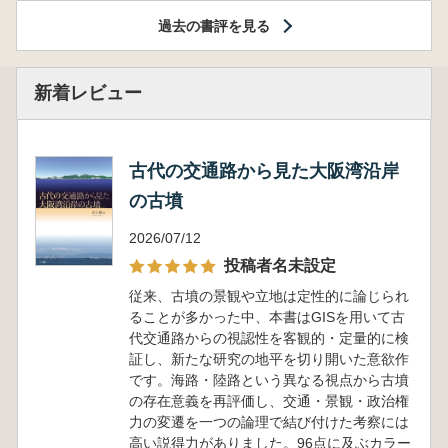
過去の書評を見る
新着レビュー
古代の交通路から見た大阪湾沿岸
の古墳
2026/07/12
投稿者名未設定
従来、古墳の景観や立地は定性的に論じられ
ることが多かった中、本書はGISを用いて古
代交通路からの視認性を客観的・定量的に検
証し、新たな研究の地平を切り開いた意欲作
です。海路・陸路という異なる視点から古墳
の存在意義を再評価し、交通・景観・政治権
力の変遷を一つの論理で結び付けた考察には
高い説得力がありました。96点に及ぶカラー