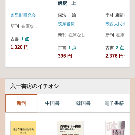
解釈 上
条里制研究会
森浩一 編
筑摩書房
陝西人民出版社
新刊
在庫なし
新刊
在庫なし
新刊
在庫なし
古書
1 点
1,320 円
古書
1 点
古書
2 点
396 円
2,376 円~
六一書房のイチオシ
新刊
中国書
韓国書
電子書籍