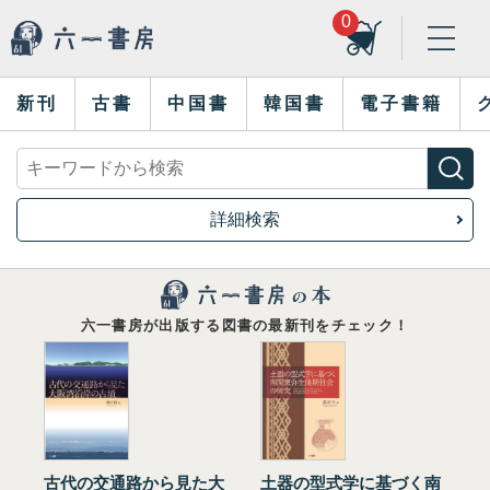
0
新刊
古書
中国書
韓国書
電子書籍
詳細検索
六一書房が出版する図書の最新刊をチェック！
古代の交通路から見た大
土器の型式学に基づく南