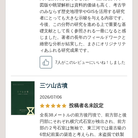
図版や眺望解析は資料的価値も高く、考古学
のみならず歴史地理学やGISを活用する研究
者にとっても大きな示唆を与える内容です。
今後、この分野の研究を進める上で重要な基
礎文献として長く参照される一冊になると感
じました。著者の長年のフィールドワークと
緻密な分析が結実した、まさにオリジナリテ
ィあふれる研究成果です。
7人がこのレビューにいいね！しました
三ツ山古墳
2026/07/06
投稿者名未設定
全長38メートルの前方後円墳で、前方部と後
円部にそれぞれ横穴式石室が検出され、前方
部の２号石室は無袖で、東三河では最古級の
6世紀前葉の築造と考えられ、未盗掘で鉄製