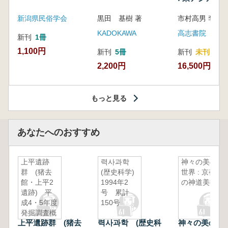
新潟県民俗学会
黒田 基樹 著
KADOKAWA
高志書院
新刊
1冊
1,100円
新刊
5冊
新刊
未刊
2,200円
16,500円
もっと見る
あなたへのおすすめ
上平遺跡
력사과학
神々の美の
群 (猪去
(歴史科学)
世界 : 京都
館・上平2
1994年2
の神道美術
遺跡) 平
号 累計
成4・5年度
150号
発掘調査概
上平遺跡群 (猪去
력사과학 (歴史科
神々の美の世界 
報