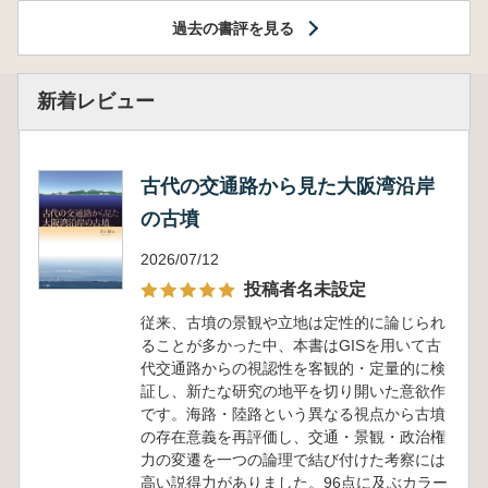
過去の書評を見る
新着レビュー
古代の交通路から見た大阪湾沿岸
の古墳
2026/07/12
投稿者名未設定
従来、古墳の景観や立地は定性的に論じられ
ることが多かった中、本書はGISを用いて古
代交通路からの視認性を客観的・定量的に検
証し、新たな研究の地平を切り開いた意欲作
です。海路・陸路という異なる視点から古墳
の存在意義を再評価し、交通・景観・政治権
力の変遷を一つの論理で結び付けた考察には
高い説得力がありました。96点に及ぶカラー