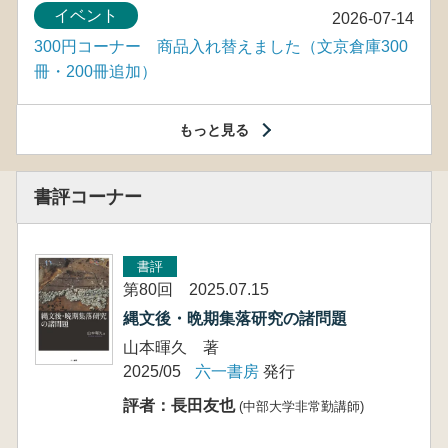
イベント
2026-07-14
300円コーナー 商品入れ替えました（文京倉庫300
冊・200冊追加）
もっと見る
書評コーナー
書評
第80回 2025.07.15
縄文後・晩期集落研究の諸問題
山本暉久 著
2025/05
六一書房
発行
評者：長田友也
(中部大学非常勤講師)