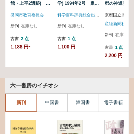
館・上平2遺跡) 平
学) 1994年2号 累計
都の神道美術
成4・5年度発掘調査
150号
盛岡市教育委員会
科学百科辞典総合出版社
京都国立博物館
概報
産経新聞社
新刊
在庫なし
新刊
在庫なし
新刊
在庫なし
古書
2 点
古書
1 点
1,188 円~
1,100 円
古書
1 点
2,200 円
六一書房のイチオシ
新刊
中国書
韓国書
電子書籍