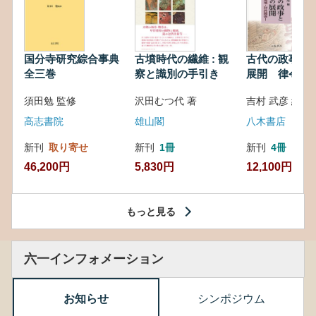
国分寺研究綜合事典
古墳時代の繊維 : 観
古代の政事と
全三巻
察と識別の手引き
展開 律令・
対外関係
須田勉 監修
沢田むつ代 著
吉村 武彦 編集
高志書院
雄山閣
八木書店
新刊
取り寄せ
新刊
1冊
新刊
4冊
46,200円
5,830円
12,100円
もっと見る
六一インフォメーション
お知らせ
シンポジウム