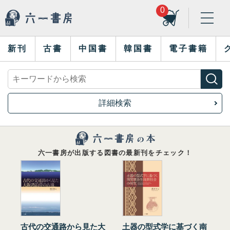
0
新刊
古書
中国書
韓国書
電子書籍
詳細検索
六一書房が出版する図書の最新刊をチェック！
古代の交通路から見た大
土器の型式学に基づく南