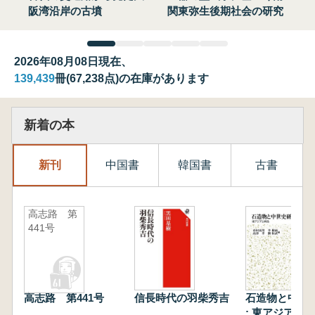
阪湾沿岸の古墳
関東弥生後期社会の研究
2026年08月08日現在、
139,439
冊(67,238点)の在庫があります
新着の本
新刊
中国書
韓国書
古書
高志路 第
441号
高志路 第441号
信長時代の羽柴秀吉
石造物と中世
: 東アジアと