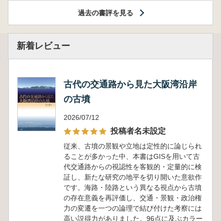
過去の書評を見る
新着レビュー
古代の交通路から見た大阪湾沿岸
の古墳
2026/07/12
投稿者名未設定
従来、古墳の景観や立地は定性的に論じられ
ることが多かった中、本書はGISを用いて古
代交通路からの視認性を客観的・定量的に検
証し、新たな研究の地平を切り開いた意欲作
です。海路・陸路という異なる視点から古墳
の存在意義を再評価し、交通・景観・政治権
力の変遷を一つの論理で結び付けた考察には
高い説得力がありました。96点に及ぶカラー