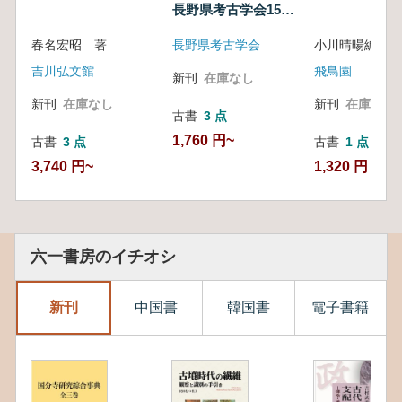
長野県考古学会15周
年記念論文集
春名宏昭 著
長野県考古学会
小川晴暘編
吉川弘文館
飛鳥園
新刊
在庫なし
新刊
在庫なし
新刊
在庫なし
古書
3 点
1,760 円~
古書
3 点
古書
1 点
3,740 円~
1,320 円
六一書房のイチオシ
新刊
中国書
韓国書
電子書籍