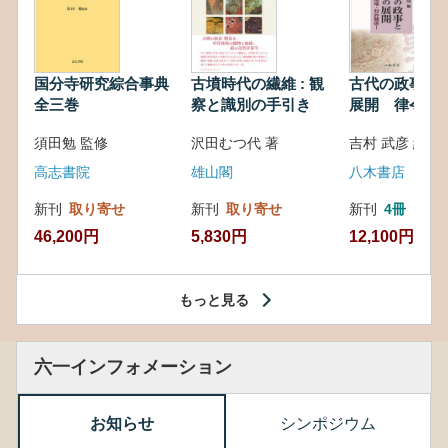
国分寺研究綜合事典
古墳時代の繊維 : 観
古代の政事と
全三巻
察と識別の手引き
展開 律令・
対外関係
須田勉 監修
沢田むつ代 著
吉村 武彦 編集
高志書院
雄山閣
八木書店
新刊
取り寄せ
新刊
取り寄せ
新刊
4冊
46,200円
5,830円
12,100円
もっと見る
六一インフォメーション
お知らせ
シンポジウム