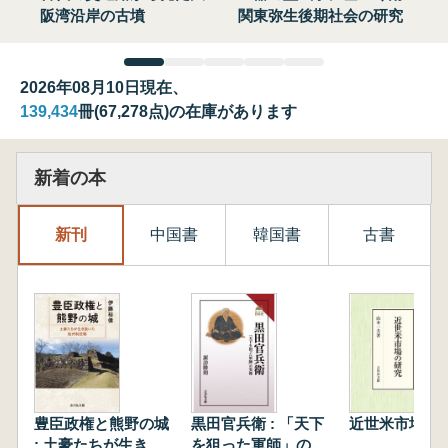
阪湾沿岸の古墳
関東弥生後期社会の研究
2026年08月10日現在、
139,434
冊(67,278点)の在庫があります
新着の本
新刊
中国書
韓国書
古書
豊臣政権と熊野の城
黒田官兵衛 : 「天下
近世米市場の
: 土豪たちが生き抜
を狙った軍師」の実