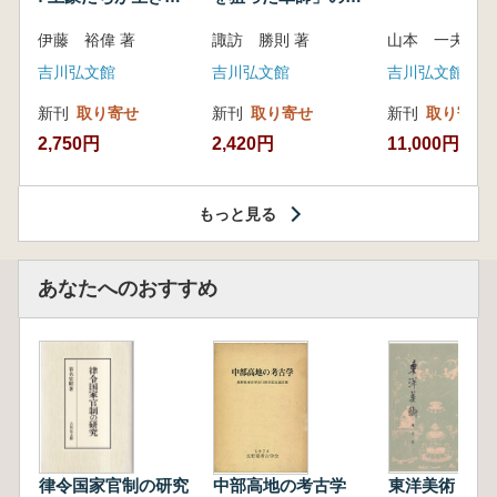
いた紀州制圧戦
像
伊藤 裕偉 著
諏訪 勝則 著
山本 一夫 
吉川弘文館
吉川弘文館
吉川弘文館
新刊
取り寄せ
新刊
取り寄せ
新刊
取り寄せ
2,750円
2,420円
11,000円
もっと見る
あなたへのおすすめ
律令国家官制の研究
中部高地の考古学
東洋美術 第