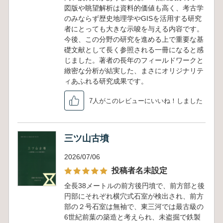
図版や眺望解析は資料的価値も高く、考古学
のみならず歴史地理学やGISを活用する研究
者にとっても大きな示唆を与える内容です。
今後、この分野の研究を進める上で重要な基
礎文献として長く参照される一冊になると感
じました。著者の長年のフィールドワークと
緻密な分析が結実した、まさにオリジナリテ
ィあふれる研究成果です。
7人がこのレビューにいいね！しました
三ツ山古墳
2026/07/06
投稿者名未設定
全長38メートルの前方後円墳で、前方部と後
円部にそれぞれ横穴式石室が検出され、前方
部の２号石室は無袖で、東三河では最古級の
6世紀前葉の築造と考えられ、未盗掘で鉄製