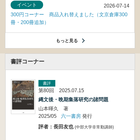
イベント
2026-07-14
300円コーナー 商品入れ替えました（文京倉庫300
冊・200冊追加）
もっと見る
書評コーナー
書評
第80回 2025.07.15
縄文後・晩期集落研究の諸問題
山本暉久 著
2025/05
六一書房
発行
評者：長田友也
(中部大学非常勤講師)