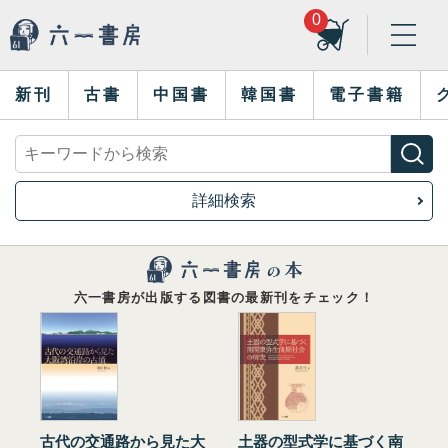
0
新刊
古書
中国書
韓国書
電子書籍
詳細検索
六一書房が出版する図書の最新刊をチェック！
古代の交通路から見た大
土器の型式学に基づく南