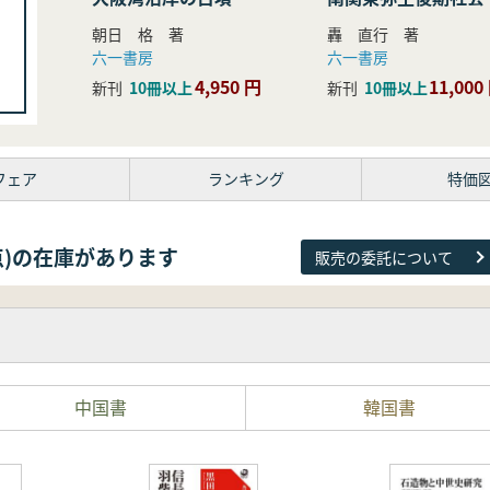
研究
朝日 格 著
轟 直行 著
六一書房
六一書房
4,950 円
11,000
新刊
10冊以上
新刊
10冊以上
フェア
ランキング
特価
81点)の在庫があります
販売の委託について
中国書
韓国書