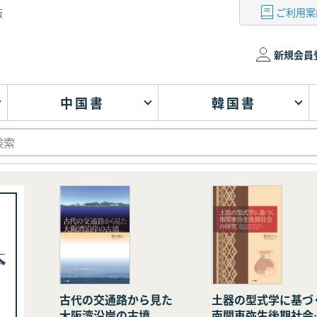
ご利用案
版
新規会員
中国書
韓国書
古代の交通路から見た
土器の型式学に基づ
大阪湾沿岸の古墳
南関東弥生後期社会