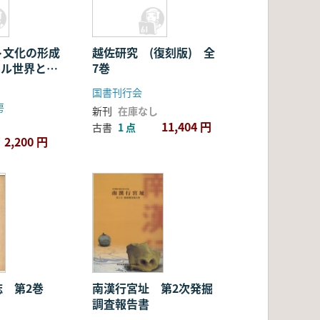
ト文化の形成
越佐研究 (復刻版) 全
ナイル世界と東
7巻
国書刊行会
房
新刊
在庫なし
11,404 円
古書
1 点
2,200 円
誌 第2巻
南漢行宮址 第2次発掘
調査報告書