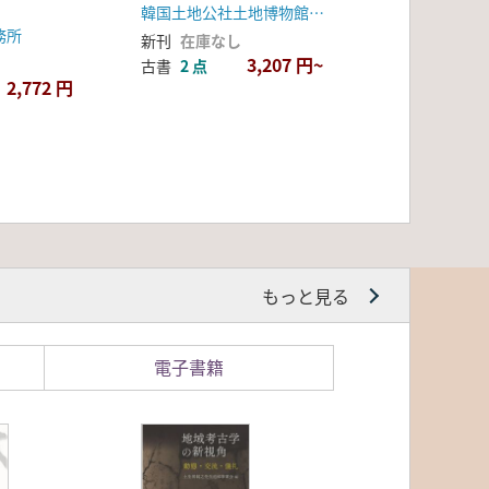
韓国土地公社土地博物館、廣州郡
務所
新刊
在庫なし
3,207 円~
古書
2 点
2,772 円
もっと見る
電子書籍