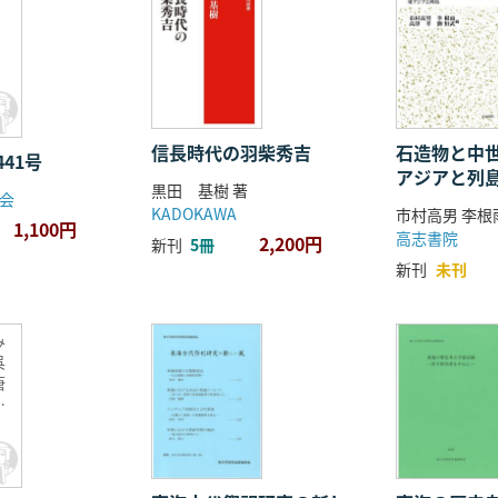
信長時代の羽柴秀吉
石造物と中世
441号
アジアと列
黒田 基樹 著
会
KADOKAWA
1,100円
高志書院
2,200円
新刊
5冊
新刊
未刊
み
呉
唐
世