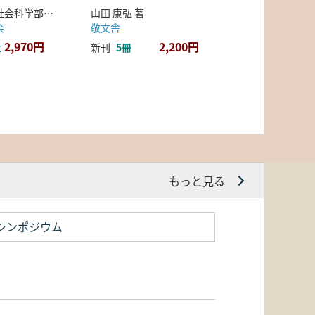
弘前大学人文社会科学部北日本考古学研究センター 編
山田 康弘 著
会
敬文舎
2,970円
2,200円
上
新刊
5冊
もっと見る
シンポジウム