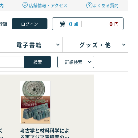
内
店舗情報・アクセス
よくある質問
0
0
登録
点
円
電子書籍
グッズ・他
詳細検索
く
考古学と材料科学によ
の
る東アジア青銅器の学