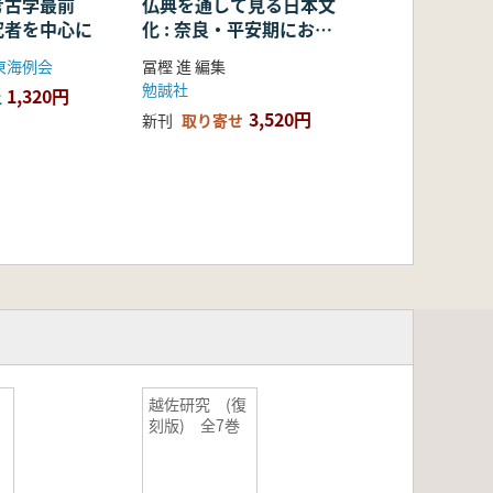
考古学最前
仏典を通して見る日本文
究者を中心に
化 : 奈良・平安期におけ
る仏教の受容・融合・展
東海例会
冨樫 進 編集
開
勉誠社
1,320円
上
3,520円
新刊
取り寄せ
越佐研究 (復
刻版) 全7巻