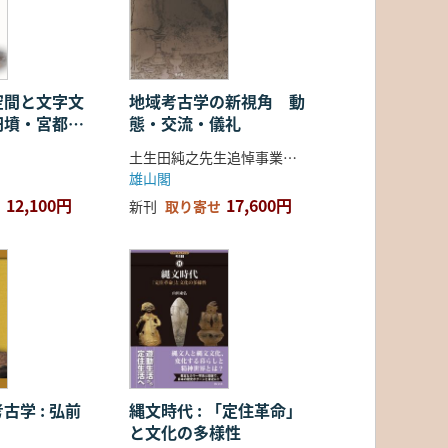
空間と文字文
地域考古学の新視角 動
円墳・宮都・
態・交流・儀礼
土生田純之先生追悼事業会 編
雄山閣
12,100円
17,600円
新刊
取り寄せ
古学 : 弘前
縄文時代 : 「定住革命」
と文化の多様性