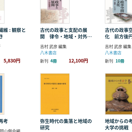
維 : 観察と
古代の政事と支配の展
古代の政事
き
開 律令・地域・対外関
化 前方後
係
ことば
著
吉村 武彦 編集
吉村 武彦 編集
八木書店
八木書店
5,830円
12,100円
新刊
4冊
新刊
10冊
再考
弥生時代の集落と地域の
地域からの考
研究
大学の挑戦
岡山例会編