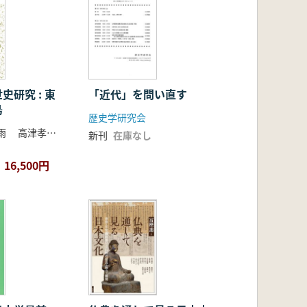
史研究 : 東
「近代」を問い直す
島
歴史学研究会
市村高男 李根雨 高津孝 劉恒武 編
新刊
在庫なし
16,500円