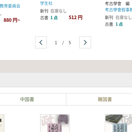
学生社
考古學會 編
教育委員会
考古學會假事
新刊
在庫なし
し
512 円
新刊
在庫なし
古書
1 点
880 円~
古書
1 点
1
/
5
中国書
韓国書