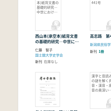
本)紙背文書の
441号
基礎的研究―
中世における
西山往生院・
承空を取り巻
く人的ネット
ワークの解明
西山本(承空本)紙背文書
―
高志路 第
の基礎的研究―中世にお
新潟県民俗学
ける西山往生院・承空を
仁藤 智子
新刊
1冊
取り巻く人的ネットワー
国士舘大学史学会
クの解明―
新刊
在庫なし
漢字と音読
の謎を解く
音・漢音・
音の奥深い
界