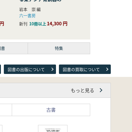
際的研究
岩本 崇 編
六一書房
 円
14,300 円
新刊
10冊以上
図書
特集
図書の出版について
図書の買取について
もっと見る
古書