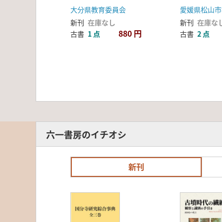
大分県教育委員会
愛媛県松山市
新刊
在庫なし
新刊
在庫な
880 円
古書
1 点
古書
2 点
六一書房のイチオシ
新刊