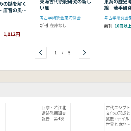
東海古代祭祀研究の新し
東海の歴史
みの謎を解く
い風
線 若手研
・唐音の奥深
考古学研究会東海例会
考古学研究会
新刊
在庫なし
新刊
10冊以
1,012円
1
/
5
巨摩・若江北
古代エジプト
遺跡発掘調査
文化の形成と
報告 第4次
拡散 : ナイル
世界と東地中
海世界