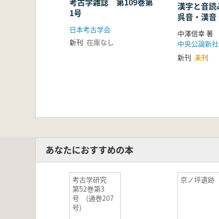
考古学雑誌 第109巻第
漢字と音読
1号
呉音・漢音
い世界
日本考古学会
中澤信幸 著
新刊
在庫なし
中央公論新社
新刊
未刊
あなたにおすすめの本
考古学研究
京ノ坪遺跡
第52巻第3
号 (通巻207
号)