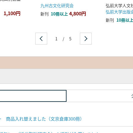
九州古文化研究会
弘前大学出版
1,100円
4,800円
新刊
10冊以上
新刊
10冊以
1
/
5
ナー 商品入れ替えました（文京倉庫300冊）