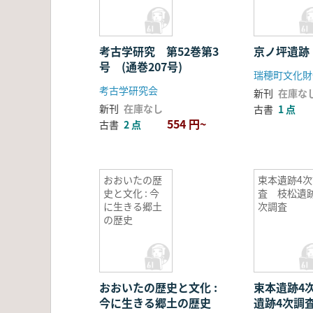
考古学研究 第52巻第3
京ノ坪遺跡
号 (通巻207号)
瑞穂町文化財
考古学研究会
新刊
在庫な
新刊
在庫なし
古書
1 点
554 円~
古書
2 点
おおいたの歴
束本遺跡4次
史と文化 : 今
査 枝松遺跡
に生きる郷土
次調査
の歴史
おおいたの歴史と文化 :
束本遺跡4
今に生きる郷土の歴史
遺跡4次調