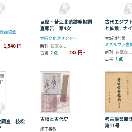
巨摩・若江北遺跡発掘調
古代エジプ
査報告 第4次
と拡散 : 
保護協会
地中海世界
大阪文化財センター
大城道則著
し
ミネルヴァ書
1,540 円
新刊
在庫なし
783 円~
新刊
在庫なし
古書
2 点
古書
1 点
調
4
古墳と古代史
考古學會雜
次調査 枝松
第11号
査
網干善教