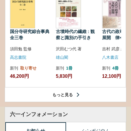
国分寺研究綜合事典
古墳時代の繊維 : 観
古代の政事と
全三巻
察と識別の手引き
展開 律令・
対外関係
須田勉 監修
沢田むつ代 著
吉村 武彦 編集
高志書院
雄山閣
八木書店
新刊
取り寄せ
新刊
1冊
新刊
4冊
46,200円
5,830円
12,100円
もっと見る
六一インフォメーション
お知らせ
シンポジウム