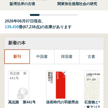
阪湾沿岸の古墳
関東弥生後期社会の研究
2026年08月07日現在、
139,439
冊(67,238点)の在庫があります
新着の本
新刊
中国書
韓国書
古書
高志路 第
441号
高志路 第441号
信長時代の羽柴秀吉
石造物と中世
: 東アジアと