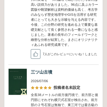
高い説得力がありました。96点に及ぶカラー
図版や眺望解析は資料的価値も高く、考古学
のみならず歴史地理学やGISを活用する研究
者にとっても大きな示唆を与える内容です。
今後、この分野の研究を進める上で重要な基
礎文献として長く参照される一冊になると感
じました。著者の長年のフィールドワークと
緻密な分析が結実した、まさにオリジナリテ
ィあふれる研究成果です。
7人がこのレビューにいいね！しました
三ツ山古墳
2026/07/06
投稿者名未設定
全長38メートルの前方後円墳で、前方部と後
円部にそれぞれ横穴式石室が検出され、前方
部の２号石室は無袖で、東三河では最古級の