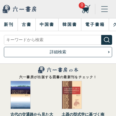
0
新刊
古書
中国書
韓国書
電子書籍
詳細検索
六一書房が出版する図書の最新刊をチェック！
古代の交通路から見た大
土器の型式学に基づく南