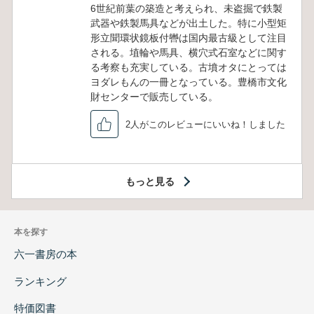
6世紀前葉の築造と考えられ、未盗掘で鉄製
武器や鉄製馬具などが出土した。特に小型矩
形立聞環状鏡板付轡は国内最古級として注目
される。埴輪や馬具、横穴式石室などに関す
る考察も充実している。古墳オタにとっては
ヨダレもんの一冊となっている。豊橋市文化
財センターで販売している。
2人がこのレビューにいいね！しました
もっと見る
本を探す
六一書房の本
ランキング
特価図書