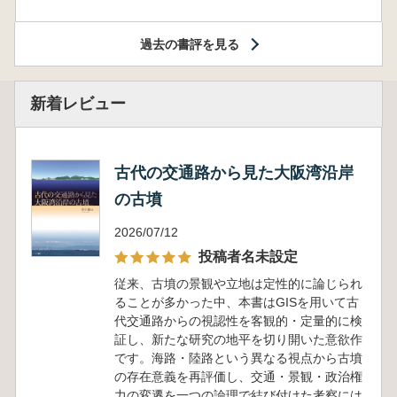
過去の書評を見る
新着レビュー
古代の交通路から見た大阪湾沿岸
の古墳
2026/07/12
投稿者名未設定
従来、古墳の景観や立地は定性的に論じられ
ることが多かった中、本書はGISを用いて古
代交通路からの視認性を客観的・定量的に検
証し、新たな研究の地平を切り開いた意欲作
です。海路・陸路という異なる視点から古墳
の存在意義を再評価し、交通・景観・政治権
力の変遷を一つの論理で結び付けた考察には