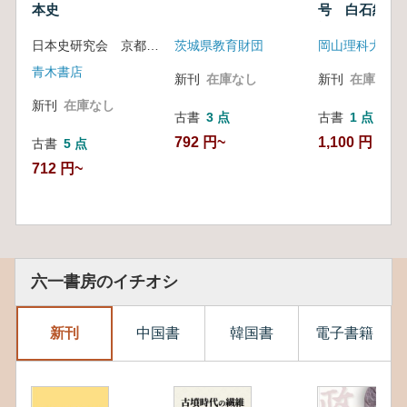
本史
号 白石純先
記念号
日本史研究会 京都民科歴史部会 編
茨城県教育財団
青木書店
新刊
在庫なし
新刊
在庫なし
新刊
在庫なし
古書
3 点
古書
1 点
792 円~
1,100 円
古書
5 点
712 円~
六一書房のイチオシ
新刊
中国書
韓国書
電子書籍