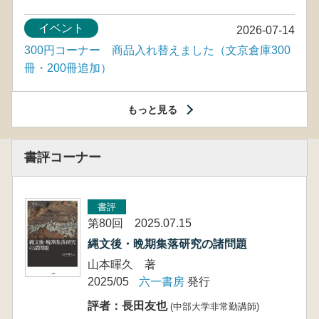
イベント
2026-07-14
300円コーナー 商品入れ替えました（文京倉庫300
冊・200冊追加）
もっと見る
書評コーナー
書評
第80回 2025.07.15
縄文後・晩期集落研究の諸問題
山本暉久 著
2025/05
六一書房
発行
評者：長田友也
(中部大学非常勤講師)