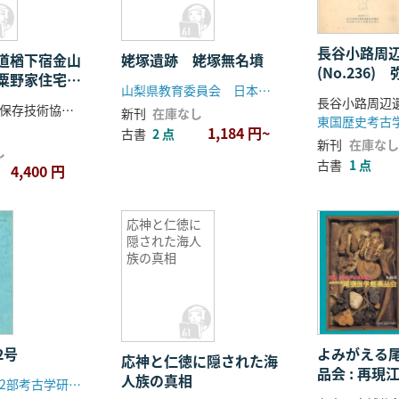
長谷小路周
道楢下宿金山
姥塚遺跡 姥塚無名墳
(No.236
粟野家住宅
山梨県教育委員会 日本道路公団
平安時代葬
保存修理工事報
文化財建造物保存技術協会編
方形竪穴建
新刊
在庫なし
東国歴史考古
1,184 円~
古書
2 点
新刊
在庫なし
し
古書
1 点
4,400 円
応神と仁徳に
隠された海人
族の真相
2号
よみがえる
応神と仁徳に隠された海
品会 : 再
人族の真相
国学院大学第2部考古学研究会
覧会