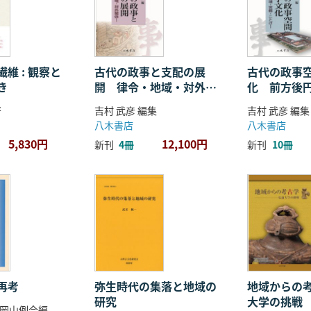
維 : 観察と
古代の政事と支配の展
古代の政事
き
開 律令・地域・対外関
化 前方後
係
ことば
著
吉村 武彦 編集
吉村 武彦 編集
八木書店
八木書店
5,830円
12,100円
新刊
4冊
新刊
10冊
再考
弥生時代の集落と地域の
地域からの考
研究
大学の挑戦
岡山例会編