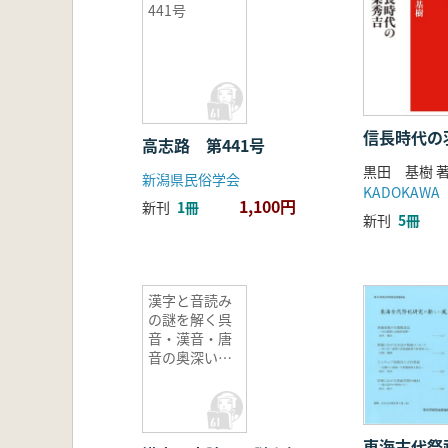
441号
信長時代の
高志路 第441号
黒田 基樹 
新潟県民俗学会
KADOKAWA
1,100円
新刊
1冊
新刊
5冊
漢字と音読み
の謎を解く呉
音・漢音・唐
音の奥深い世
界
東海古代祭