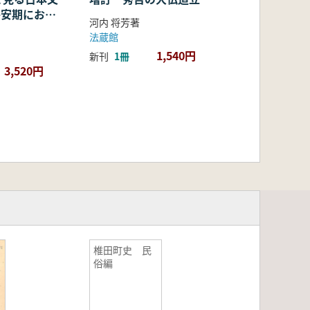
・平安期におけ
河内 将芳著
容・融合・展
法蔵館
1,540円
新刊
1冊
3,520円
椎田町史 民
俗編