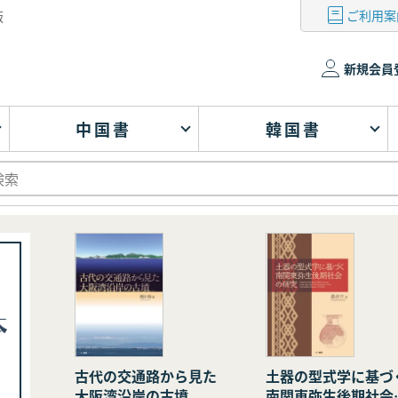
ご利用案
版
新規会員
中国書
韓国書
古代の交通路から見た
土器の型式学に基づ
大阪湾沿岸の古墳
南関東弥生後期社会