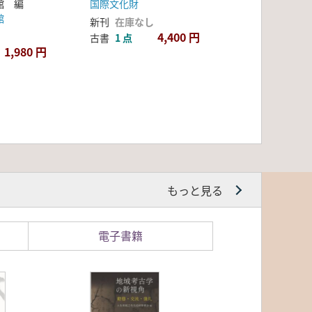
館 編
国際文化財
物館
新刊
在庫なし
4,400 円
古書
1 点
1,980 円
もっと見る
電子書籍