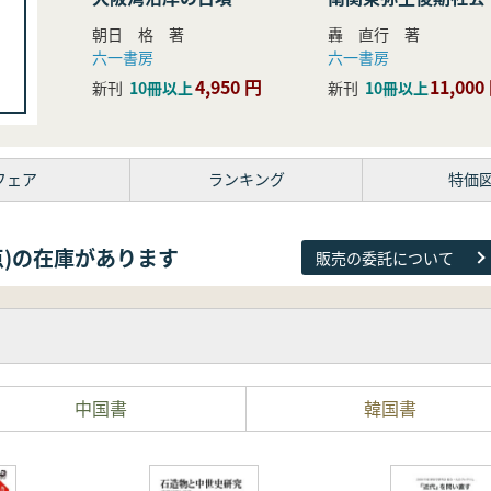
研究
朝日 格 著
轟 直行 著
六一書房
六一書房
4,950 円
11,000
新刊
10冊以上
新刊
10冊以上
フェア
ランキング
特価
38点)の在庫があります
販売の委託について
中国書
韓国書