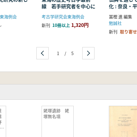
線 若手研究者を中心に
化 : 奈良
る仏教の受
東海例会
考古学研究会東海例会
冨樫 進 編集
開
勉誠社
1,320円
し
新刊
10冊以上
新刊
取り寄せ
1
/
5
道
姥塚遺跡 姥
越
塚無名墳
野
理工