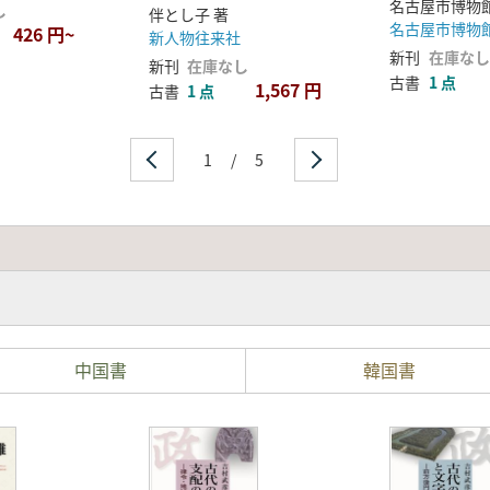
名古屋市博物
し
伴とし子 著
名古屋市博
426 円~
新人物往来社
新刊
在庫なし
新刊
在庫なし
古書
1 点
1,567 円
古書
1 点
1
/
5
中国書
韓国書