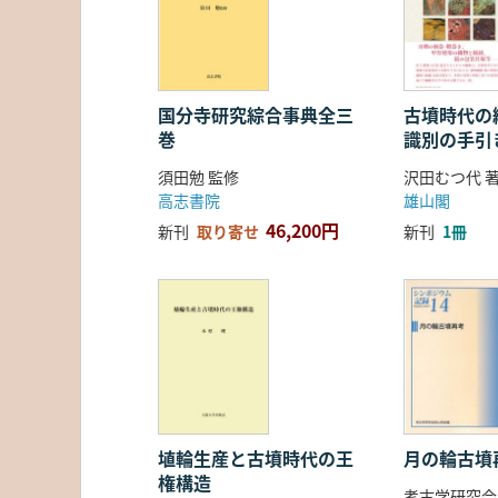
国分寺研究綜合事典全三
古墳時代の繊
巻
識別の手引
須田勉 監修
沢田むつ代 
高志書院
雄山閣
46,200円
新刊
取り寄せ
新刊
1冊
埴輪生産と古墳時代の王
月の輪古墳
権構造
考古学研究会