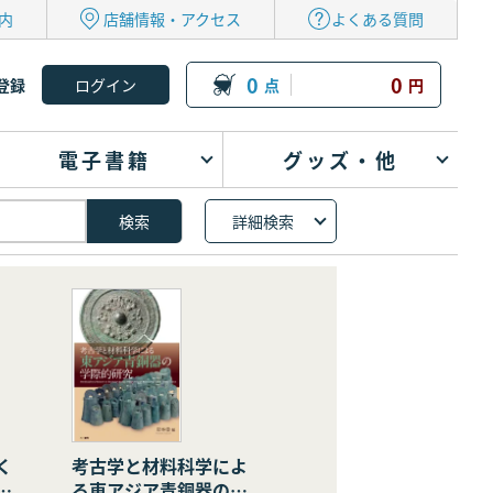
内
店舗情報・アクセス
よくある質問
0
0
登録
点
円
電子書籍
グッズ・他
詳細検索
く
考古学と材料科学によ
の
る東アジア青銅器の学