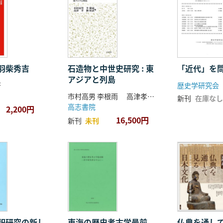
羽柴秀吉
石造物と中世史研究 : 東
「近代」を
アジアと列島
著
歴史学研究会
市村高男 李根雨 高津孝 劉恒武 編
新刊
在庫なし
高志書院
2,200円
16,500円
新刊
未刊
祀研究の新し
東海の歴史考古学最前
仏典を通し