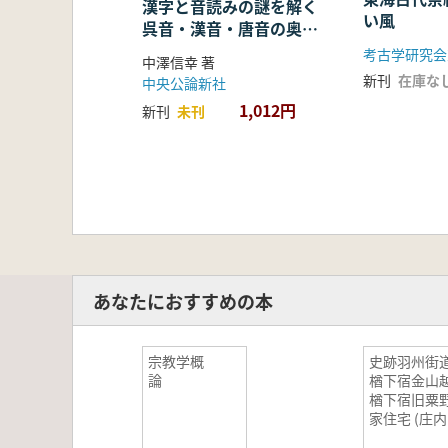
漢字と音読みの謎を解く
い風
呉音・漢音・唐音の奥深
い世界
考古学研究会
中澤信幸 著
新刊
在庫な
中央公論新社
1,012円
新刊
未刊
あなたにおすすめの本
宗教学概
史跡羽州街
論
楢下宿金山
楢下宿旧粟
家住宅 (庄内
屋) 保存修