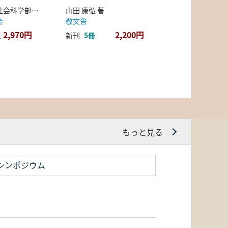
弘前大学人文社会科学部北日本考古学研究センター 編
山田 康弘 著
会
敬文舎
2,970円
2,200円
上
新刊
5冊
もっと見る
シンポジウム