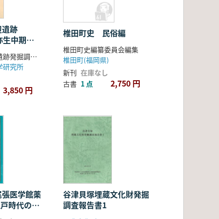
辺遺跡
椎田町史 民俗編
) 弥生中期〜
椎田町史編纂委員会編集
送地から中世
長谷小路周辺遺跡発掘調査団 編
椎田町(福岡県)
物群地域へ
学研究所
新刊
在庫なし
2,750 円
古書
1 点
3,850 円
尾張医学館薬
谷津貝塚埋蔵文化財発掘
現江戸時代の博
調査報告書1