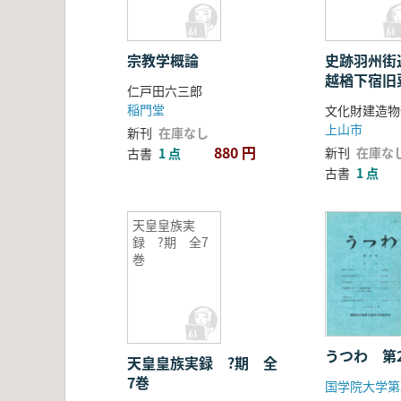
事報告書
宗教学概論
史跡羽州街
越楢下宿旧
仁戸田六三郎
(庄内屋) 
稲門堂
告書
上山市
新刊
在庫なし
880 円
新刊
在庫な
古書
1 点
古書
1 点
天皇皇族実
録 ?期 全7
巻
うつわ 第
天皇皇族実録 ?期 全
7巻