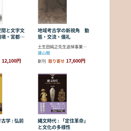
空間と文字文
地域考古学の新視角 動
円墳・宮都・
態・交流・儀礼
土生田純之先生追悼事業会 編
雄山閣
12,100円
17,600円
新刊
取り寄せ
古学 : 弘前
縄文時代 : 「定住革命」
と文化の多様性