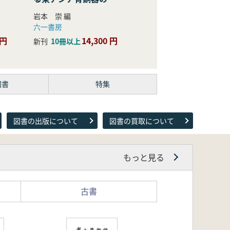
際的研究
岩本 崇 編
六一書房
 円
14,300 円
新刊
10冊以上
図書
特集
図書の出版について
図書の買取について
もっと見る
古書