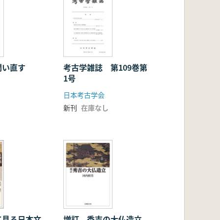
問い直す
考古学雑誌 第109巻第
1号
日本考古学会
新刊
在庫なし
て見る日本文
増訂 秀吉の大仏造立