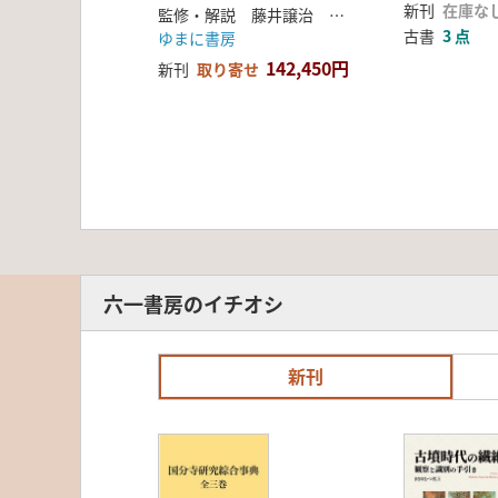
新刊
在庫な
監修・解説 藤井譲治 吉岡眞之
古書
3 点
ゆまに書房
142,450円
新刊
取り寄せ
六一書房のイチオシ
新刊