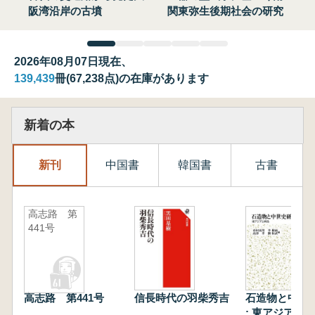
阪湾沿岸の古墳
関東弥生後期社会の研究
2026年08月07日現在、
139,439
冊(67,238点)の在庫があります
新着の本
新刊
中国書
韓国書
古書
高志路 第
441号
高志路 第441号
信長時代の羽柴秀吉
石造物と中世
: 東アジアと