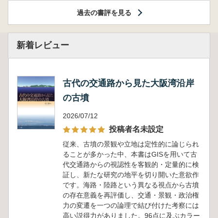
過去の書評を見る
新着レビュー
古代の交通路から見た大阪湾沿岸
の古墳
2026/07/12
投稿者名未設定
従来、古墳の景観や立地は定性的に論じられ
ることが多かった中、本書はGISを用いて古
代交通路からの視認性を客観的・定量的に検
証し、新たな研究の地平を切り開いた意欲作
です。海路・陸路という異なる視点から古墳
の存在意義を再評価し、交通・景観・政治権
力の変遷を一つの論理で結び付けた考察には
高い説得力がありました。96点に及ぶカラー