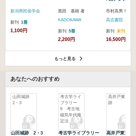
新潟県民俗学会
黒田 基樹 著
KADOKAWA
高志書院
新刊
1冊
1,100円
新刊
5冊
新刊
未刊
2,200円
16,500円
もっと見る
あなたへのおすすめ
山田城跡
考古学ライ
高井戸東遺
2・3
ブラリー
跡
9 考古地
磁気年代推
定法
山田城跡 2・3
考古学ライブラリー
高井戸東遺跡