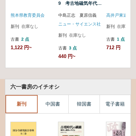
9 考古地磁気年代推
定法
熊本県教育委員会
中島正志 夏原信義
高井戸東遺跡調
ニュー・サイエンス社
新刊
在庫なし
新刊
在庫なし
新刊
在庫なし
古書
2 点
古書
1 点
1,122 円~
712 円
古書
3 点
440 円~
六一書房のイチオシ
新刊
中国書
韓国書
電子書籍