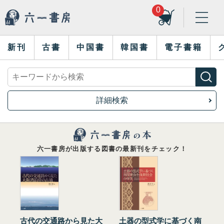
0
新刊
古書
中国書
韓国書
電子書籍
詳細検索
六一書房が出版する図書の最新刊をチェック！
古代の交通路から見た大
土器の型式学に基づく南