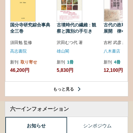
国分寺研究綜合事典
古墳時代の繊維 : 観
古代の政事と
全三巻
察と識別の手引き
展開 律令・
対外関係
須田勉 監修
沢田むつ代 著
吉村 武彦 編集
高志書院
雄山閣
八木書店
新刊
取り寄せ
新刊
1冊
新刊
4冊
46,200円
5,830円
12,100円
もっと見る
六一インフォメーション
お知らせ
シンポジウム