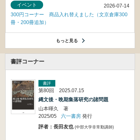
イベント
2026-07-14
300円コーナー 商品入れ替えました（文京倉庫300
冊・200冊追加）
もっと見る
書評コーナー
書評
第80回 2025.07.15
縄文後・晩期集落研究の諸問題
山本暉久 著
2025/05
六一書房
発行
評者：長田友也
(中部大学非常勤講師)