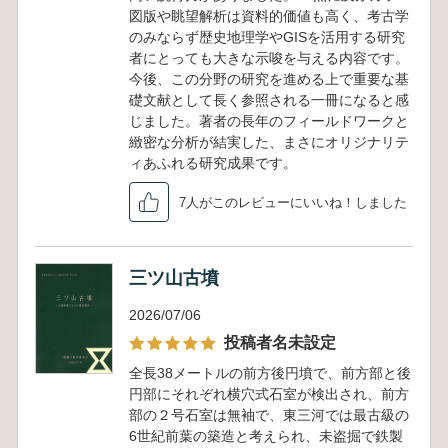
図版や眺望解析は資料的価値も高く、考古学
のみならず歴史地理学やGISを活用する研究
者にとっても大きな示唆を与える内容です。
今後、この分野の研究を進める上で重要な基
礎文献として長く参照される一冊になると感
じました。著者の長年のフィールドワークと
緻密な分析が結実した、まさにオリジナリテ
ィあふれる研究成果です。
7人がこのレビューにいいね！しました
三ツ山古墳
2026/07/06
投稿者名未設定
全長38メートルの前方後円墳で、前方部と後
円部にそれぞれ横穴式石室が検出され、前方
部の２号石室は無袖で、東三河では最古級の
6世紀前葉の築造と考えられ、未盗掘で鉄製