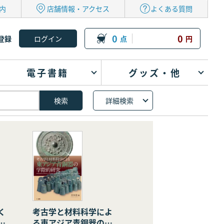
内
店舗情報・アクセス
よくある質問
0
0
登録
点
円
電子書籍
グッズ・他
詳細検索
く
考古学と材料科学によ
の
る東アジア青銅器の学