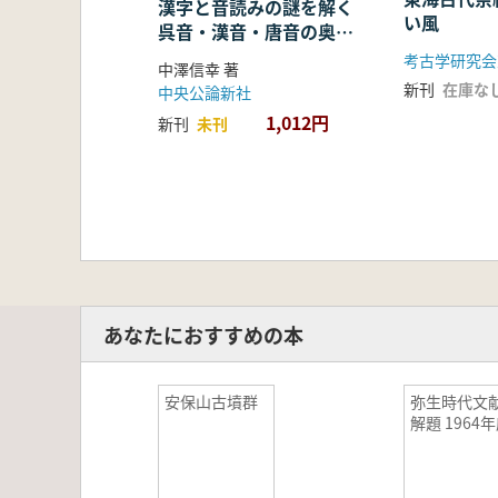
漢字と音読みの謎を解く
い風
呉音・漢音・唐音の奥深
い世界
考古学研究会
中澤信幸 著
新刊
在庫な
中央公論新社
1,012円
新刊
未刊
あなたにおすすめの本
安保山古墳群
弥生時代文
解題 1964