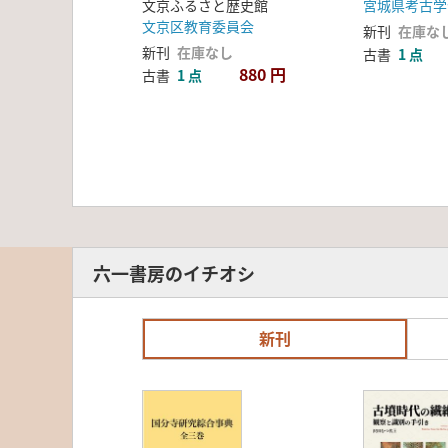
文京ふるさと歴史館
宮城県考古学
文京区教育委員会
新刊
在庫な
新刊
在庫なし
古書
1 点
880 円
古書
1 点
六一書房のイチオシ
新刊