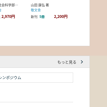
弘前大学人文社会科学部北日本考古学研究センター 編
山田 康弘 著
会
敬文舎
2,970円
2,200円
上
新刊
5冊
もっと見る
シンポジウム