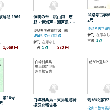
淡路考古学
解題 1964
伝統の華 桃山陶 志
2号
野・黄瀬戸・瀬戸黒・織
部
淡路考古学研
岐阜県陶磁資料館 編
新刊
在庫なし
岐阜県陶磁資料館
古書
1 点
し
新刊
在庫なし
1,069 円
880 円
古書
1 点
白峰村桑島・
鶴が峠遺跡2
東島遺跡発掘
調査報告書
 第10号
白峰村桑島・東島遺跡発
鶴が峠遺跡2
号
掘調査報告書
松山市教育委