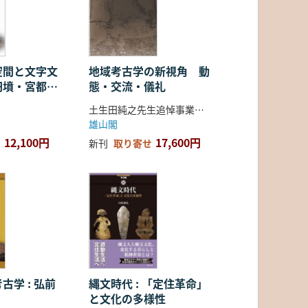
空間と文字文
地域考古学の新視角 動
円墳・宮都・
態・交流・儀礼
土生田純之先生追悼事業会 編
雄山閣
12,100円
17,600円
新刊
取り寄せ
古学 : 弘前
縄文時代 : 「定住革命」
と文化の多様性