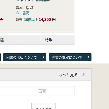
際的研究
岩本 崇 編
六一書房
 円
14,300 円
新刊
10冊以上
図書
特集
図書の出版について
図書の買取について
もっと見る
古書