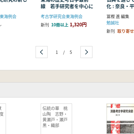
線 若手研究者を中心に
化 : 奈良
る仏教の受
東海例会
考古学研究会東海例会
冨樫 進 編集
開
勉誠社
1,320円
し
新刊
10冊以上
新刊
取り寄せ
1
/
5
献
伝統の華 桃
年度
山陶 志野・
黄瀬戸・瀬戸
黒・織部