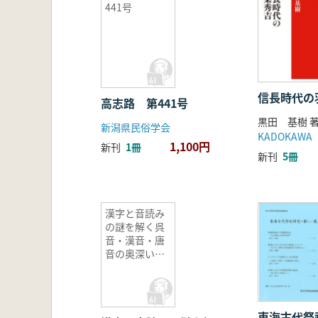
441号
信長時代の
高志路 第441号
黒田 基樹 
新潟県民俗学会
KADOKAWA
1,100円
新刊
1冊
新刊
5冊
漢字と音読み
の謎を解く呉
音・漢音・唐
音の奥深い世
界
東海古代祭