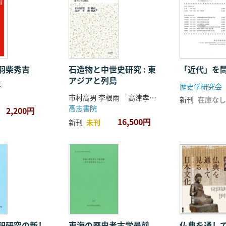
羽柴秀吉
石造物と中世史研究 : 東
「近代」を
アジアと列島
著
歴史学研究会
市村高男 李根雨 高津孝 劉恒武 編
新刊
在庫なし
高志書院
2,200円
16,500円
新刊
未刊
祀研究の新し
東海の歴史考古学最前
仏典を通し