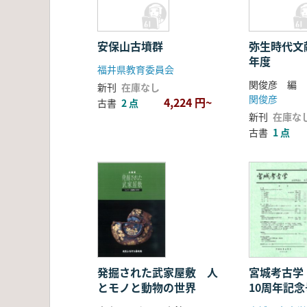
安保山古墳群
弥生時代文献
年度
福井県教育委員会
関俊彦 編
新刊
在庫なし
関俊彦
4,224 円~
古書
2 点
新刊
在庫な
古書
1 点
発掘された武家屋敷 人
宮城考古学
とモノと動物の世界
10周年記念