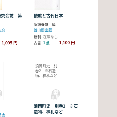
研究会誌 第
倭族と古代日本
諏訪春雄 編
雄山閣出版
究会
新刊
在庫なし
1,100 円
1,095 円
古書
1 点
浪岡町史 別
巻2 ※石造
物、棟札など
浪岡町史 別巻2 ※石
造物、棟札など
員会