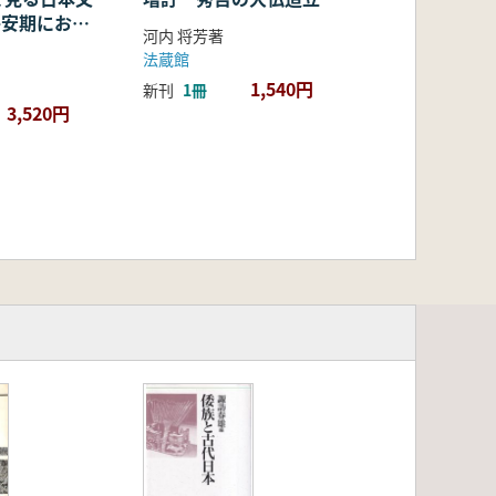
・平安期におけ
河内 将芳著
容・融合・展
法蔵館
1,540円
新刊
1冊
3,520円