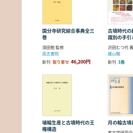
国分寺研究綜合事典全三
古墳時代の繊
巻
識別の手引
須田勉 監修
沢田むつ代 
高志書院
雄山閣
46,200円
新刊
取り寄せ
新刊
1冊
埴輪生産と古墳時代の王
月の輪古墳
権構造
考古学研究会