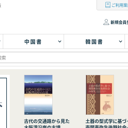
ご利用案
版
新規会員
中国書
韓国書
古代の交通路から見た
土器の型式学に基づ
大阪湾沿岸の古墳
南関東弥生後期社会