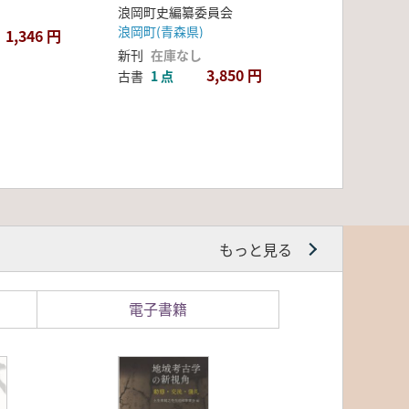
浪岡町史編纂委員会
浪岡町(青森県)
1,346 円
新刊
在庫なし
3,850 円
古書
1 点
もっと見る
電子書籍