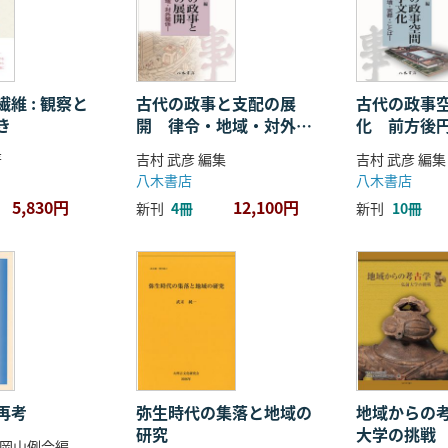
維 : 観察と
古代の政事と支配の展
古代の政事
き
開 律令・地域・対外関
化 前方後
係
ことば
著
吉村 武彦 編集
吉村 武彦 編集
八木書店
八木書店
5,830円
12,100円
新刊
4冊
新刊
10冊
再考
弥生時代の集落と地域の
地域からの考
研究
大学の挑戦
岡山例会編