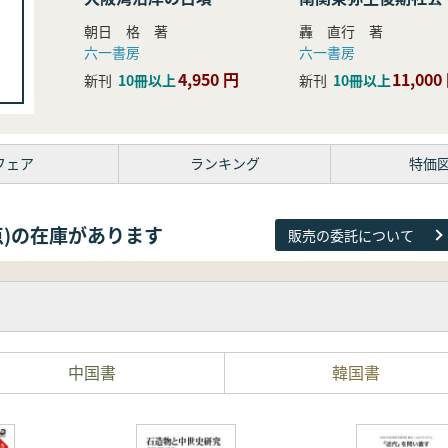
研究
朝日 格 著
轟 直行 著
六一書房
六一書房
4,950 円
11,000
新刊
10冊以上
新刊
10冊以上
フェア
ランキング
特価
38点)の在庫があります
販売の委託について
中国書
韓国書