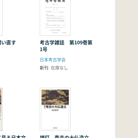
問い直す
考古学雑誌 第109巻第
1号
日本考古学会
新刊
在庫なし
て見る日本文
増訂 秀吉の大仏造立