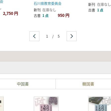
会
石川県教育委員会
新刊
在庫なし
し
新刊
在庫なし
古書
1 点
2,750 円
950 円
古書
1 点
1
/
5
中国書
韓国書