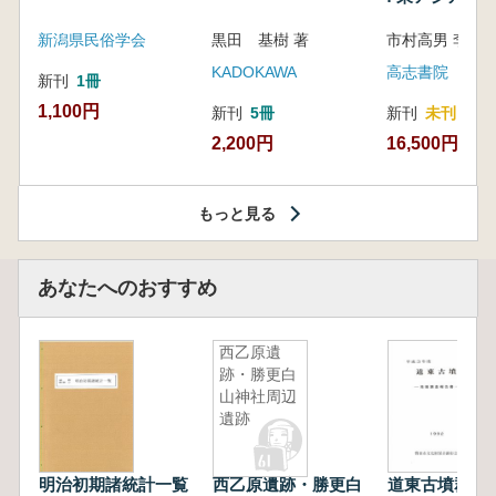
新潟県民俗学会
黒田 基樹 著
KADOKAWA
高志書院
新刊
1冊
1,100円
新刊
5冊
新刊
未刊
2,200円
16,500円
もっと見る
あなたへのおすすめ
西乙原遺
跡・勝更白
山神社周辺
遺跡
明治初期諸統計一覧
西乙原遺跡・勝更白
道東古墳群