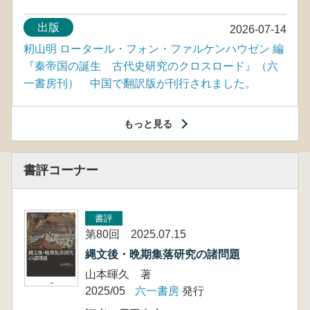
出版
2026-07-14
籾山明 ロータール・フォン・ファルケンハウゼン 編
『秦帝国の誕生 古代史研究のクロスロード』（六
一書房刊） 中国で翻訳版が刊行されました。
もっと見る
書評コーナー
書評
第80回 2025.07.15
縄文後・晩期集落研究の諸問題
山本暉久 著
2025/05
六一書房
発行