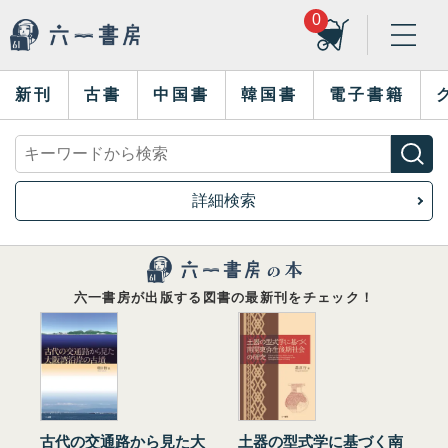
0
新刊
古書
中国書
韓国書
電子書籍
詳細検索
六一書房が出版する図書の最新刊をチェック！
古代の交通路から見た大
土器の型式学に基づく南