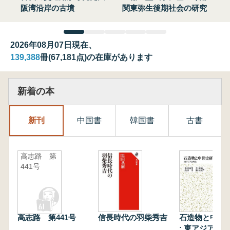
阪湾沿岸の古墳
関東弥生後期社会の研究
2026年08月07日現在、
139,388
冊(67,181点)の在庫があります
新着の本
新刊
中国書
韓国書
古書
高志路 第
441号
高志路 第441号
信長時代の羽柴秀吉
石造物と中世
: 東アジアと