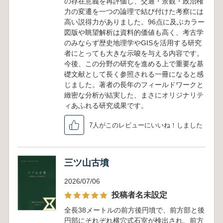
の存在意義を再評価し、交通・景観・政治権
力の変遷を一つの論理で結び付けた考察には
高い説得力がありました。96点に及ぶカラー
図版や眺望解析は資料的価値も高く、考古学
のみならず歴史地理学やGISを活用する研究
者にとっても大きな示唆を与える内容です。
今後、この分野の研究を進める上で重要な基
礎文献として長く参照される一冊になると感
じました。著者の長年のフィールドワークと
緻密な分析が結実した、まさにオリジナリテ
ィあふれる研究成果です。
7人がこのレビューにいいね！しました
三ツ山古墳
2026/07/06
投稿者名未設定
全長38メートルの前方後円墳で、前方部と後
円部にそれぞれ横穴式石室が検出され、前方