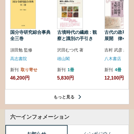
国分寺研究綜合事典
古墳時代の繊維 : 観
古代の政事と
全三巻
察と識別の手引き
展開 律令・
対外関係
須田勉 監修
沢田むつ代 著
吉村 武彦 編集
高志書院
雄山閣
八木書店
新刊
取り寄せ
新刊
1冊
新刊
4冊
46,200円
5,830円
12,100円
もっと見る
六一インフォメーション
お知らせ
シンポジウム