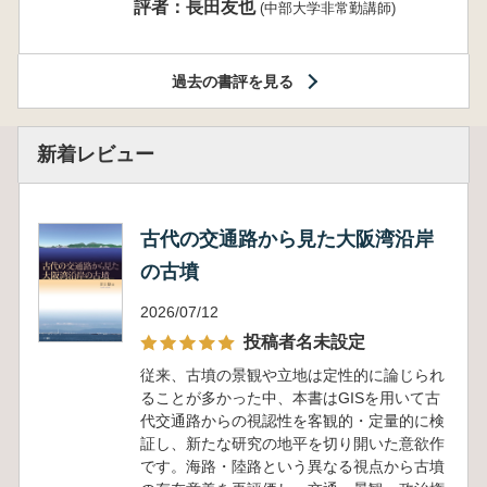
評者：長田友也
(中部大学非常勤講師)
過去の書評を見る
新着レビュー
古代の交通路から見た大阪湾沿岸
の古墳
2026/07/12
投稿者名未設定
従来、古墳の景観や立地は定性的に論じられ
ることが多かった中、本書はGISを用いて古
代交通路からの視認性を客観的・定量的に検
証し、新たな研究の地平を切り開いた意欲作
です。海路・陸路という異なる視点から古墳