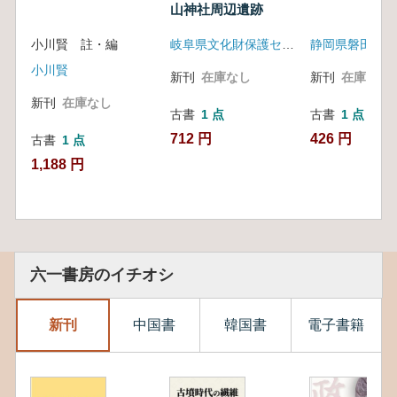
山神社周辺遺跡
小川賢 註・編
岐阜県文化財保護センター
小川賢
新刊
在庫なし
新刊
在庫なし
新刊
在庫なし
古書
1 点
古書
1 点
712 円
426 円
古書
1 点
1,188 円
六一書房のイチオシ
新刊
中国書
韓国書
電子書籍