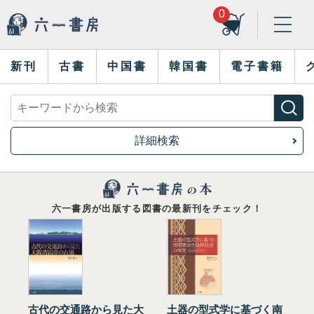
0
新刊
古書
中国書
韓国書
電子書籍
詳細検索
六一書房が出版する図書の最新刊をチェック！
古代の交通路から見た大
土器の型式学に基づく南