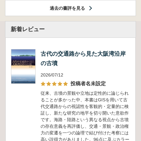
過去の書評を見る
新着レビュー
古代の交通路から見た大阪湾沿岸
の古墳
2026/07/12
投稿者名未設定
従来、古墳の景観や立地は定性的に論じられ
ることが多かった中、本書はGISを用いて古
代交通路からの視認性を客観的・定量的に検
証し、新たな研究の地平を切り開いた意欲作
です。海路・陸路という異なる視点から古墳
の存在意義を再評価し、交通・景観・政治権
力の変遷を一つの論理で結び付けた考察には
高い説得力がありました。96点に及ぶカラー