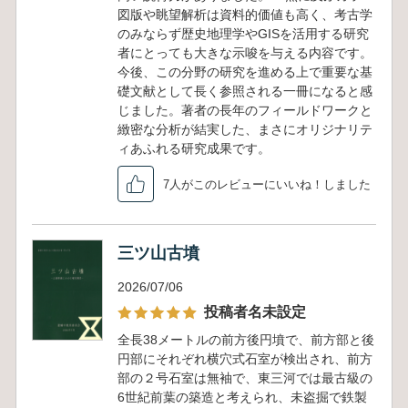
図版や眺望解析は資料的価値も高く、考古学
のみならず歴史地理学やGISを活用する研究
者にとっても大きな示唆を与える内容です。
今後、この分野の研究を進める上で重要な基
礎文献として長く参照される一冊になると感
じました。著者の長年のフィールドワークと
緻密な分析が結実した、まさにオリジナリテ
ィあふれる研究成果です。
7人がこのレビューにいいね！しました
三ツ山古墳
2026/07/06
投稿者名未設定
全長38メートルの前方後円墳で、前方部と後
円部にそれぞれ横穴式石室が検出され、前方
部の２号石室は無袖で、東三河では最古級の
6世紀前葉の築造と考えられ、未盗掘で鉄製