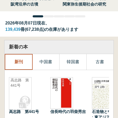
阪湾沿岸の古墳
関東弥生後期社会の研究
2026年08月07日現在、
139,439
冊(67,238点)の在庫があります
新着の本
新刊
中国書
韓国書
古書
高志路 第
441号
高志路 第441号
信長時代の羽柴秀吉
石造物と中世
: 東アジアと