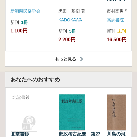
新潟県民俗学会
黒田 基樹 著
KADOKAWA
高志書院
新刊
1冊
1,100円
新刊
5冊
新刊
未刊
2,200円
16,500円
もっと見る
あなたへのおすすめ
北堂書鈔
北堂書鈔
郵政考古紀要 第27
川島の河岸場