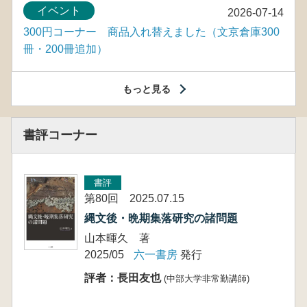
イベント
2026-07-14
300円コーナー 商品入れ替えました（文京倉庫300
冊・200冊追加）
もっと見る
書評コーナー
書評
第80回 2025.07.15
縄文後・晩期集落研究の諸問題
山本暉久 著
2025/05
六一書房
発行
評者：長田友也
(中部大学非常勤講師)