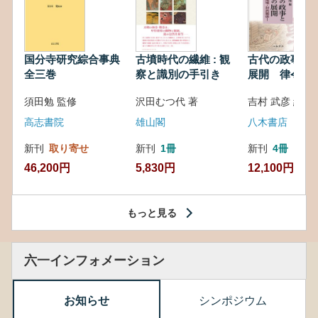
国分寺研究綜合事典
古墳時代の繊維 : 観
古代の政事と
全三巻
察と識別の手引き
展開 律令・
対外関係
須田勉 監修
沢田むつ代 著
吉村 武彦 編集
高志書院
雄山閣
八木書店
新刊
取り寄せ
新刊
1冊
新刊
4冊
46,200円
5,830円
12,100円
もっと見る
六一インフォメーション
お知らせ
シンポジウム