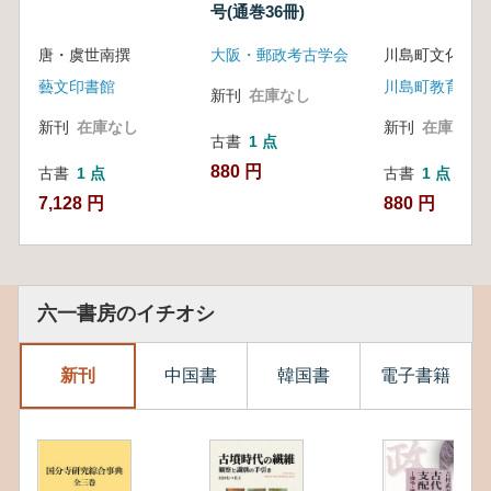
号(通巻36冊)
唐・虞世南撰
大阪・郵政考古学会
藝文印書館
新刊
在庫なし
新刊
在庫なし
新刊
在庫なし
古書
1 点
880 円
古書
1 点
古書
1 点
7,128 円
880 円
六一書房のイチオシ
新刊
中国書
韓国書
電子書籍