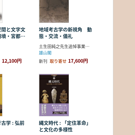
空間と文字文
地域考古学の新視角 動
円墳・宮都・
態・交流・儀礼
土生田純之先生追悼事業会 編
雄山閣
12,100円
17,600円
新刊
取り寄せ
古学 : 弘前
縄文時代 : 「定住革命」
と文化の多様性