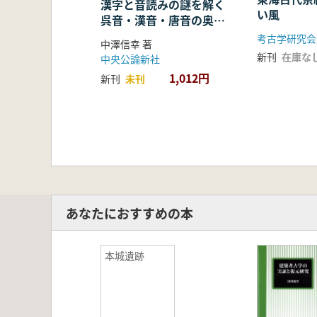
漢字と音読みの謎を解く
い風
呉音・漢音・唐音の奥深
い世界
考古学研究会
中澤信幸 著
新刊
在庫な
中央公論新社
1,012円
新刊
未刊
あなたにおすすめの本
本城遺跡