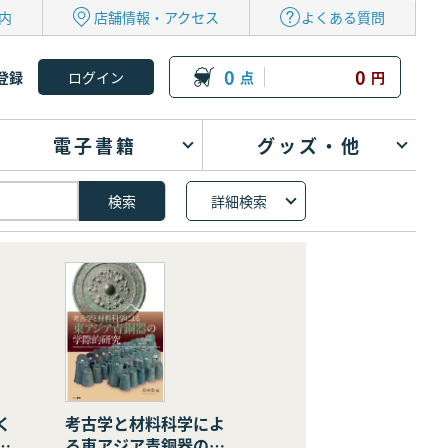
内
店舗情報・アクセス
よくある質問
0
0
登録
点
円
電子書籍
グッズ・他
詳細検索
く
考古学と材料科学によ
の
る東アジア青銅器の学