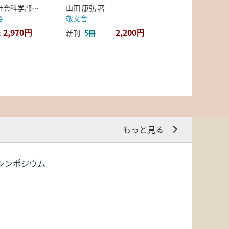
弘前大学人文社会科学部北日本考古学研究センター 編
山田 康弘 著
会
敬文舎
2,970円
2,200円
上
新刊
5冊
もっと見る
シンポジウム