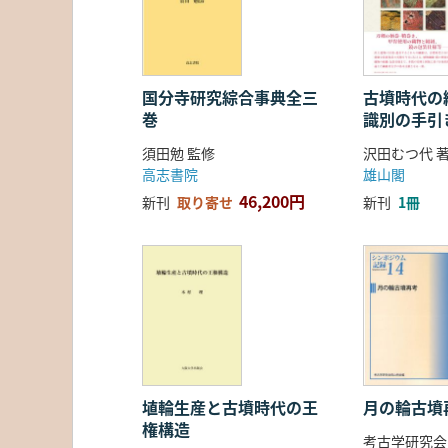
国分寺研究綜合事典全三
古墳時代の繊
巻
識別の手引
須田勉 監修
沢田むつ代 
高志書院
雄山閣
46,200円
新刊
取り寄せ
新刊
1冊
埴輪生産と古墳時代の王
月の輪古墳
権構造
考古学研究会