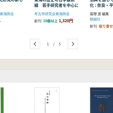
線 若手研究者を中心に
化 : 奈良
る仏教の受
東海例会
考古学研究会東海例会
冨樫 進 編集
開
勉誠社
1,320円
し
新刊
10冊以上
新刊
取り寄せ
1
/
5