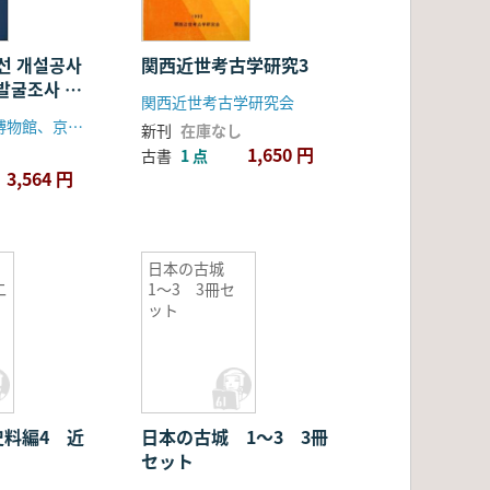
호선 개설공사
関西近世考古学研究3
 발굴조사 보
関西近世考古学研究会
2-5号線開設
ソウル大学校博物館、京畿洞漣川郡
新刊
在庫なし
遺跡発掘調査
1,650 円
古書
1 点
3,564 円
日本の古城
二
1〜3 3冊セ
ット
史料編4 近
日本の古城 1〜3 3冊
セット