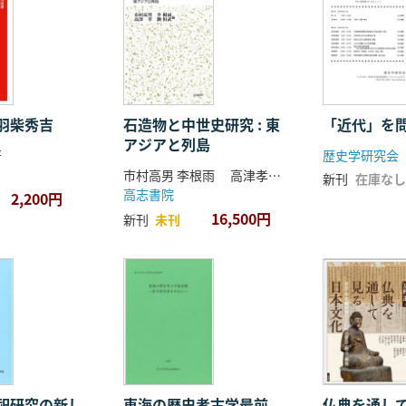
羽柴秀吉
石造物と中世史研究 : 東
「近代」を
アジアと列島
著
歴史学研究会
市村高男 李根雨 高津孝 劉恒武 編
新刊
在庫なし
高志書院
2,200円
16,500円
新刊
未刊
祀研究の新し
東海の歴史考古学最前
仏典を通し