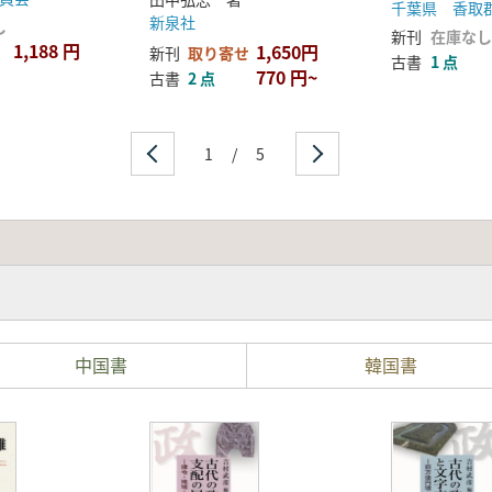
千葉県 香取
新泉社
し
新刊
在庫なし
1,188 円
1,650円
新刊
取り寄せ
古書
1 点
770 円~
古書
2 点
1
/
5
中国書
韓国書