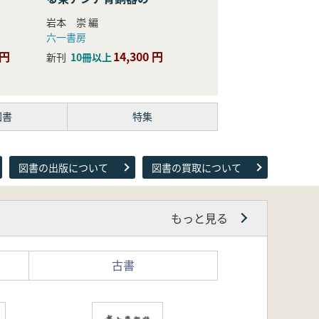
際的研究
岩本 崇 編
六一書房
 円
14,300 円
新刊
10冊以上
図書
特集
図書の出版について
図書の買取について
もっと見る
古書