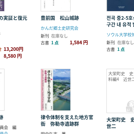
の実証と復元
豊前国 松山城跡
전곡 중2-5
구간 내 유적
かんだ郷土史研究会
고서 (全谷中
著
新刊
在庫なし
工事区間内
1,584 円
新刊
在庫なし
古書
1 点
報告書)
13,200円
せ
古書
1 点
8,580 円
大栄町史 史
料編4 近世
律令体制を支えた地方官
跡
大栄町史 
衙 弥勒寺遺跡群
世二
員会 編
員会
田中弘志 著