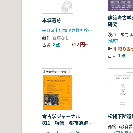
建築考古学
本城遺跡
研究
長野県上伊那郡箕輪町教育委員会
浅川 滋男 
新刊
在庫なし
同成社
712 円~
古書
2 点
新刊
取り寄
古書
1 点
考古学ジャーナル
松縄下所遺
811 特集 都市遺跡の
高松市教育委
保存と活用
高松市教育委
ニューサイエンス社