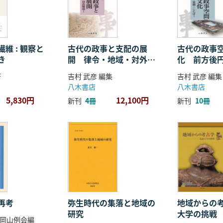
維 : 観察と
古代の政事と支配の展
古代の政事
き
開 律令・地域・対外関
化 前方後
係
ことば
著
吉村 武彦 編集
吉村 武彦 編集
八木書店
八木書店
5,830円
12,100円
新刊
4冊
新刊
10冊
再考
弥生時代の集落と地域の
地域からの考
研究
大学の挑戦
岡山例会編