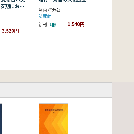
・平安期におけ
河内 将芳著
容・融合・展
法蔵館
1,540円
新刊
1冊
3,520円