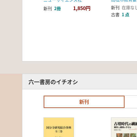
1,850円
新刊
在庫な
新刊
2冊
古書
1 点
六一書房のイチオシ
新刊