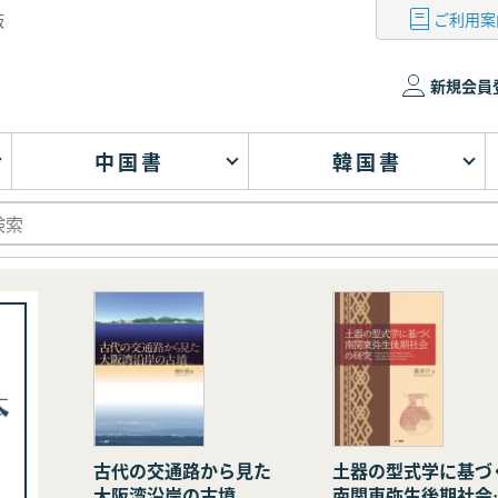
ご利用案
版
新規会員
中国書
韓国書
古代の交通路から見た
土器の型式学に基づ
大阪湾沿岸の古墳
南関東弥生後期社会