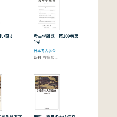
問い直す
考古学雑誌 第109巻第
1号
日本考古学会
新刊
在庫なし
て見る日本文
増訂 秀吉の大仏造立