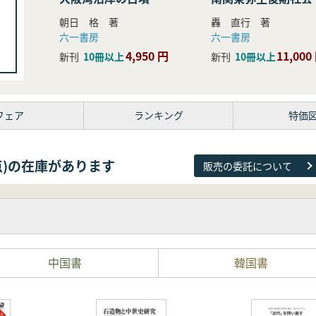
研究
朝日 格 著
轟 直行 著
六一書房
六一書房
4,950 円
11,000
新刊
10冊以上
新刊
10冊以上
フェア
ランキング
特価
26点)の在庫があります
販売の委託について
中国書
韓国書