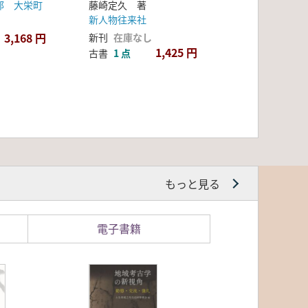
郡 大栄町
藤崎定久 著
新人物往来社
3,168 円
新刊
在庫なし
1,425 円
古書
1 点
もっと見る
電子書籍