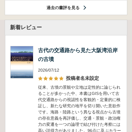
過去の書評を見る
新着レビュー
古代の交通路から見た大阪湾沿岸
の古墳
2026/07/12
投稿者名未設定
従来、古墳の景観や立地は定性的に論じられ
ることが多かった中、本書はGISを用いて古
代交通路からの視認性を客観的・定量的に検
証し、新たな研究の地平を切り開いた意欲作
です。海路・陸路という異なる視点から古墳
の存在意義を再評価し、交通・景観・政治権
力の変遷を一つの論理で結び付けた考察には
高い説得力がありました。96点に及ぶカラー