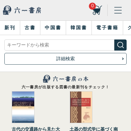
0
新刊
古書
中国書
韓国書
電子書籍
詳細検索
六一書房が出版する図書の最新刊をチェック！
古代の交通路から見た大
土器の型式学に基づく南