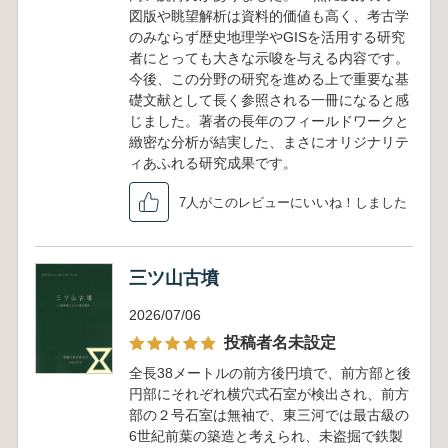
図版や眺望解析は資料的価値も高く、考古学
のみならず歴史地理学やGISを活用する研究
者にとっても大きな示唆を与える内容です。
今後、この分野の研究を進める上で重要な基
礎文献として長く参照される一冊になると感
じました。著者の長年のフィールドワークと
緻密な分析が結実した、まさにオリジナリテ
ィあふれる研究成果です。
7人がこのレビューにいいね！しました
三ツ山古墳
2026/07/06
投稿者名未設定
全長38メートルの前方後円墳で、前方部と後
円部にそれぞれ横穴式石室が検出され、前方
部の２号石室は無袖で、東三河では最古級の
6世紀前葉の築造と考えられ、未盗掘で鉄製