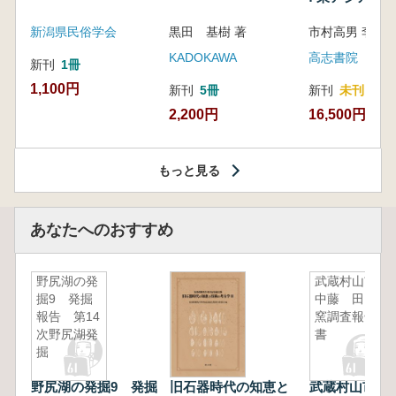
新潟県民俗学会
黒田 基樹 著
KADOKAWA
高志書院
新刊
1冊
1,100円
新刊
5冊
新刊
未刊
2,200円
16,500円
もっと見る
あなたへのおすすめ
野尻湖の発
武蔵村山市
掘9 発掘
中藤 田口
報告 第14
窯調査報告
次野尻湖発
書
掘
野尻湖の発掘9 発掘
旧石器時代の知恵と
武蔵村山市中