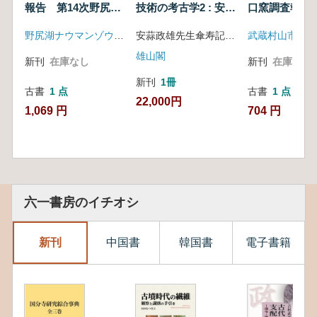
報告 第14次野尻湖
技術の考古学2 : 安蒜
口窯調査報告
発掘
政雄先生傘寿記念論
野尻湖ナウマンゾウ博物館
安蒜政雄先生傘寿記念論文集刊行委員会 編集
武蔵村山市
文集
雄山閣
新刊
在庫なし
新刊
在庫なし
新刊
1冊
古書
1 点
古書
1 点
22,000円
1,069 円
704 円
六一書房のイチオシ
新刊
中国書
韓国書
電子書籍