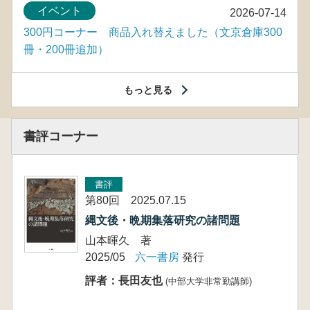
イベント
2026-07-14
300円コーナー 商品入れ替えました（文京倉庫300
冊・200冊追加）
もっと見る
書評コーナー
書評
第80回 2025.07.15
縄文後・晩期集落研究の諸問題
山本暉久 著
2025/05
六一書房
発行
評者：長田友也
(中部大学非常勤講師)