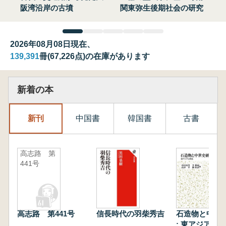
阪湾沿岸の古墳
関東弥生後期社会の研究
2026年08月08日現在、
139,391
冊(67,226点)の在庫があります
新着の本
新刊
中国書
韓国書
古書
高志路 第
441号
高志路 第441号
信長時代の羽柴秀吉
石造物と中世
: 東アジアと