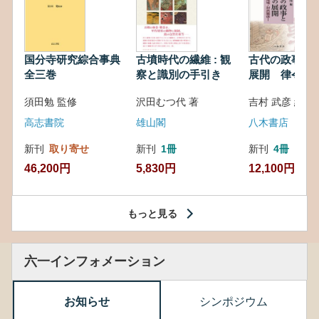
国分寺研究綜合事典
古墳時代の繊維 : 観
古代の政事と
全三巻
察と識別の手引き
展開 律令・
対外関係
須田勉 監修
沢田むつ代 著
吉村 武彦 編集
高志書院
雄山閣
八木書店
新刊
取り寄せ
新刊
1冊
新刊
4冊
46,200円
5,830円
12,100円
もっと見る
六一インフォメーション
お知らせ
シンポジウム