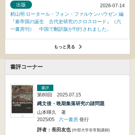
出版
2026-07-14
籾山明 ロータール・フォン・ファルケンハウゼン 編
『秦帝国の誕生 古代史研究のクロスロード』（六
一書房刊） 中国で翻訳版が刊行されました。
もっと見る
書評コーナー
書評
第80回 2025.07.15
縄文後・晩期集落研究の諸問題
山本暉久 著
2025/05
六一書房
発行
評者：長田友也
(中部大学非常勤講師)