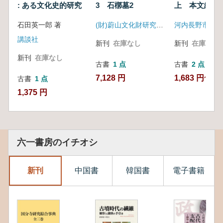
: ある文化史的研究
3 石槨墓2
上 本文編 
石田英一郎 著
(財)蔚山文化財研究院・韓国土地住宅公社
河内長野市(大阪
講談社
新刊
在庫なし
新刊
在庫なし
新刊
在庫なし
古書
1 点
古書
2 点
7,128 円
1,683 円~
古書
1 点
1,375 円
六一書房のイチオシ
新刊
中国書
韓国書
電子書籍