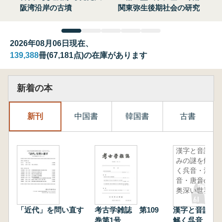
阪湾沿岸の古墳
関東弥生後期社会の研究
2026年08月06日現在、
139,388
冊(67,181点)の在庫があります
新着の本
新刊
中国書
韓国書
古書
漢字と音読
みの謎を解
く呉音・漢
音・唐音の
奥深い世界
「近代」を問い直す
考古学雑誌 第109
漢字と音読み
巻第1号
解く呉音・漢