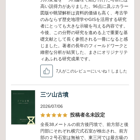
高い説得力がありました。96点に及ぶカラー
図版や眺望解析は資料的価値も高く、考古学
のみならず歴史地理学やGISを活用する研究
者にとっても大きな示唆を与える内容です。
今後、この分野の研究を進める上で重要な基
礎文献として長く参照される一冊になると感
じました。著者の長年のフィールドワークと
緻密な分析が結実した、まさにオリジナリテ
ィあふれる研究成果です。
7人がこのレビューにいいね！しました
三ツ山古墳
2026/07/06
投稿者名未設定
全長38メートルの前方後円墳で、前方部と後
円部にそれぞれ横穴式石室が検出され、前方
部の２号石室は無袖で、東三河では最古級の