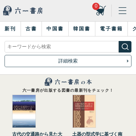
0
新刊
古書
中国書
韓国書
電子書籍
詳細検索
六一書房が出版する図書の最新刊をチェック！
古代の交通路から見た大
土器の型式学に基づく南