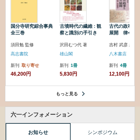
国分寺研究綜合事典
古墳時代の繊維 : 観
古代の政事と
全三巻
察と識別の手引き
展開 律令・
対外関係
須田勉 監修
沢田むつ代 著
吉村 武彦 編集
高志書院
雄山閣
八木書店
新刊
取り寄せ
新刊
1冊
新刊
4冊
46,200円
5,830円
12,100円
もっと見る
六一インフォメーション
お知らせ
シンポジウム