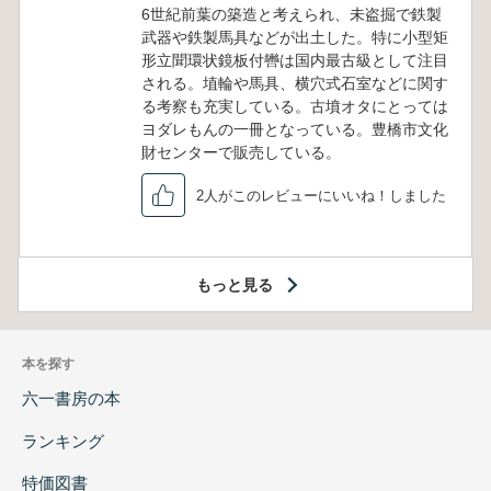
6世紀前葉の築造と考えられ、未盗掘で鉄製
武器や鉄製馬具などが出土した。特に小型矩
形立聞環状鏡板付轡は国内最古級として注目
される。埴輪や馬具、横穴式石室などに関す
る考察も充実している。古墳オタにとっては
ヨダレもんの一冊となっている。豊橋市文化
財センターで販売している。
2人がこのレビューにいいね！しました
もっと見る
本を探す
六一書房の本
ランキング
特価図書