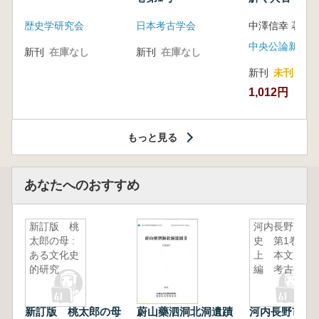
音の奥深い世
歴史学研究会
日本考古学会
中澤信幸 著
中央公論新社
新刊
在庫なし
新刊
在庫なし
新刊
未刊
1,012円
もっと見る
あなたへのおすすめ
新訂版 桃
河内長野市
太郎の母 :
史 第1巻
ある文化史
上 本文
的研究
編 考古
新訂版 桃太郎の母
蔚山藥泗洞北洞遺蹟
河内長野市史