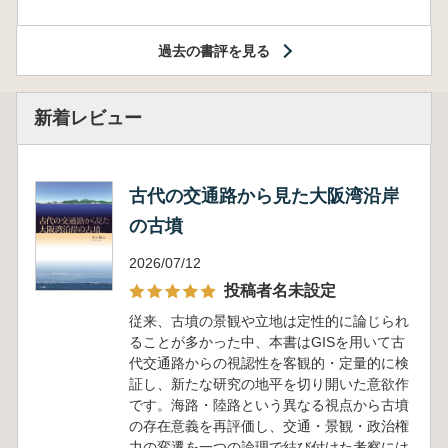
過去の書評を見る
新着レビュー
古代の交通路から見た大阪湾沿岸
の古墳
2026/07/12
投稿者名未設定
従来、古墳の景観や立地は定性的に論じられ
ることが多かった中、本書はGISを用いて古
代交通路からの視認性を客観的・定量的に検
証し、新たな研究の地平を切り開いた意欲作
です。海路・陸路という異なる視点から古墳
の存在意義を再評価し、交通・景観・政治権
力の変遷を一つの論理で結び付けた考察には