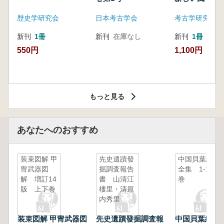
歴史学研究会
日本考古学会
考古学研究会東
新刊
1冊
新刊
在庫なし
新刊
1冊
550円
1,100円
もっと見る
あなたへのおすすめ
装束図解 甲
先史遺蹟發
中国貝葉経
冑武器図
掘調査報告
全集 1-10
解 増訂14
書 山清江
巻
版 上下巻
樓里・清原
内秀里
装束図解 甲冑武器図
先史遺蹟發掘調査報
中国貝葉経全集