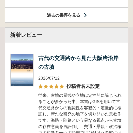
過去の書評を見る
新着レビュー
古代の交通路から見た大阪湾沿岸
の古墳
2026/07/12
投稿者名未設定
従来、古墳の景観や立地は定性的に論じられ
ることが多かった中、本書はGISを用いて古
代交通路からの視認性を客観的・定量的に検
証し、新たな研究の地平を切り開いた意欲作
です。海路・陸路という異なる視点から古墳
の存在意義を再評価し、交通・景観・政治権
力の変遷を一つの論理で結び付けた考察には