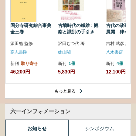
国分寺研究綜合事典
古墳時代の繊維 : 観
古代の政事と
全三巻
察と識別の手引き
展開 律令・
対外関係
須田勉 監修
沢田むつ代 著
吉村 武彦 編集
高志書院
雄山閣
八木書店
新刊
取り寄せ
新刊
1冊
新刊
4冊
46,200円
5,830円
12,100円
もっと見る
六一インフォメーション
お知らせ
シンポジウム