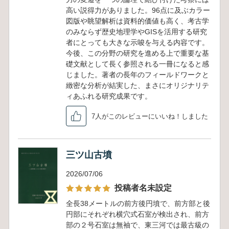
高い説得力がありました。96点に及ぶカラー
図版や眺望解析は資料的価値も高く、考古学
のみならず歴史地理学やGISを活用する研究
者にとっても大きな示唆を与える内容です。
今後、この分野の研究を進める上で重要な基
礎文献として長く参照される一冊になると感
じました。著者の長年のフィールドワークと
緻密な分析が結実した、まさにオリジナリテ
ィあふれる研究成果です。
7人がこのレビューにいいね！しました
三ツ山古墳
2026/07/06
投稿者名未設定
全長38メートルの前方後円墳で、前方部と後
円部にそれぞれ横穴式石室が検出され、前方
部の２号石室は無袖で、東三河では最古級の