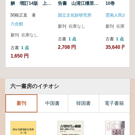
解 増訂14版 上下
告書 山清江樓里・
10巻
巻
清原内秀里
関根正直 著
国立文化財研究所
雲南人民出版社
六合館
新刊
在庫なし
新刊
在庫なし
新刊
在庫なし
古書
1 点
古書
1 点
2,708 円
35,640 円
古書
1 点
1,650 円
六一書房のイチオシ
新刊
中国書
韓国書
電子書籍