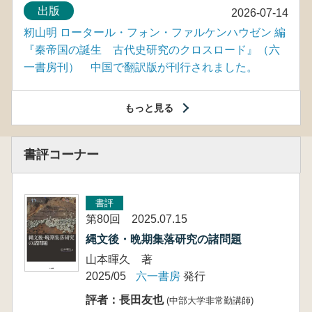
出版
2026-07-14
籾山明 ロータール・フォン・ファルケンハウゼン 編
『秦帝国の誕生 古代史研究のクロスロード』（六
一書房刊） 中国で翻訳版が刊行されました。
もっと見る
書評コーナー
書評
第80回 2025.07.15
縄文後・晩期集落研究の諸問題
山本暉久 著
2025/05
六一書房
発行
評者：長田友也
(中部大学非常勤講師)