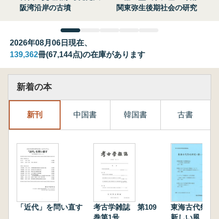
阪湾沿岸の古墳
関東弥生後期社会の研究
2026年08月06日現在、
139,362
冊(67,144点)の在庫があります
新着の本
新刊
中国書
韓国書
古書
「近代」を問い直す
考古学雑誌 第109
東海古代祭祀
巻第1号
新しい風