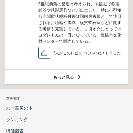
6世紀前葉の築造と考えられ、未盗掘で鉄製
武器や鉄製馬具などが出土した。特に小型矩
形立聞環状鏡板付轡は国内最古級として注目
される。埴輪や馬具、横穴式石室などに関す
る考察も充実している。古墳オタにとっては
ヨダレもんの一冊となっている。豊橋市文化
財センターで販売している。
2人がこのレビューにいいね！しました
もっと見る
本を探す
六一書房の本
ランキング
特価図書