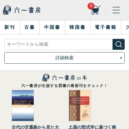
0
新刊
古書
中国書
韓国書
電子書籍
詳細検索
六一書房が出版する図書の最新刊をチェック！
古代の交通路から見た大
土器の型式学に基づく南