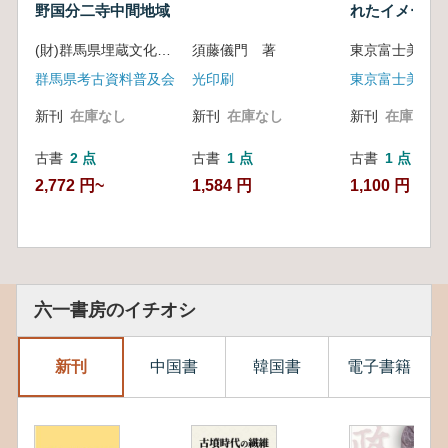
野国分二寺中間地域
れたイメージ :
と日本
(財)群馬県埋蔵文化財調査事業団 編
須藤儀門 著
東京富士美術館
群馬県考古資料普及会
光印刷
東京富士美術館
新刊
在庫なし
新刊
在庫なし
新刊
在庫なし
古書
2 点
古書
1 点
古書
1 点
2,772 円~
1,584 円
1,100 円
六一書房のイチオシ
新刊
中国書
韓国書
電子書籍