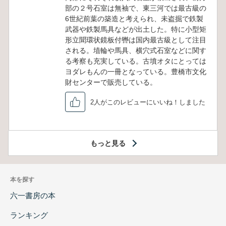
部の２号石室は無袖で、東三河では最古級の
6世紀前葉の築造と考えられ、未盗掘で鉄製
武器や鉄製馬具などが出土した。特に小型矩
形立聞環状鏡板付轡は国内最古級として注目
される。埴輪や馬具、横穴式石室などに関す
る考察も充実している。古墳オタにとっては
ヨダレもんの一冊となっている。豊橋市文化
財センターで販売している。
2人がこのレビューにいいね！しました
もっと見る
本を探す
六一書房の本
ランキング