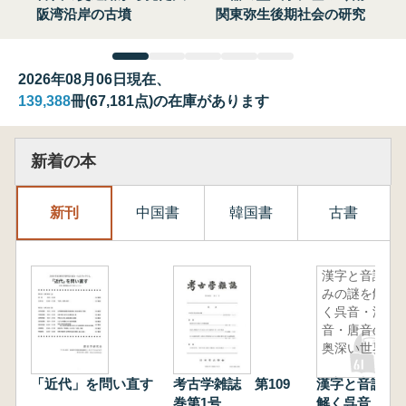
阪湾沿岸の古墳
関東弥生後期社会の研究
2026年08月06日現在、
139,388
冊(67,181点)の在庫があります
新着の本
新刊
中国書
韓国書
古書
漢字と音読
みの謎を解
く呉音・漢
音・唐音の
奥深い世界
「近代」を問い直す
考古学雑誌 第109
漢字と音読み
巻第1号
解く呉音・漢