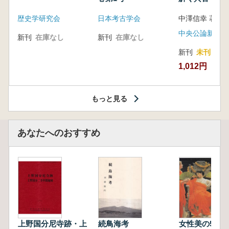
音の奥深い世
歴史学研究会
日本考古学会
中澤信幸 著
中央公論新社
新刊
在庫なし
新刊
在庫なし
新刊
未刊
1,012円
もっと見る
あなたへのおすすめ
上野国分尼寺跡・上
続鳥海考
女性美の500年