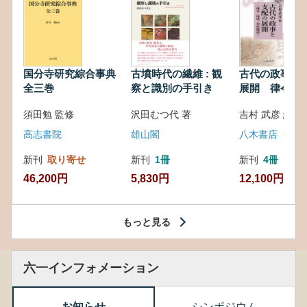
国分寺研究綜合事典
古墳時代の繊維 : 観
古代の政事と
全三巻
察と識別の手引き
展開 律令・
対外関係
須田勉 監修
沢田むつ代 著
吉村 武彦 編集
高志書院
雄山閣
八木書店
新刊
取り寄せ
新刊
1冊
新刊
4冊
46,200円
5,830円
12,100円
もっと見る
六一インフォメーション
お知らせ
シンポジウム