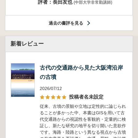
評者：長田友也
(中部大学非常勤講師)
過去の書評を見る
新着レビュー
古代の交通路から見た大阪湾沿岸
の古墳
2026/07/12
投稿者名未設定
従来、古墳の景観や立地は定性的に論じられ
ることが多かった中、本書はGISを用いて古
代交通路からの視認性を客観的・定量的に検
証し、新たな研究の地平を切り開いた意欲作
です。海路・陸路という異なる視点から古墳