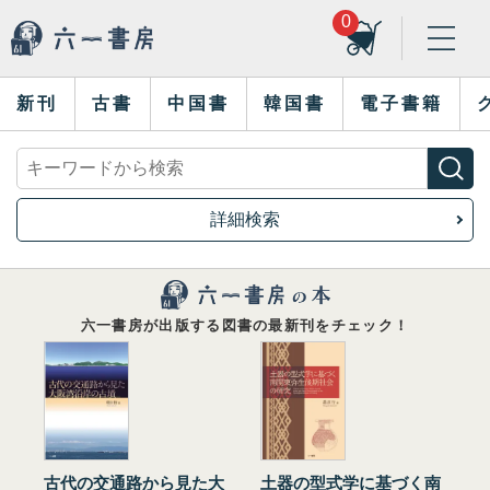
0
新刊
古書
中国書
韓国書
電子書籍
詳細検索
六一書房が出版する図書の最新刊をチェック！
古代の交通路から見た大
土器の型式学に基づく南