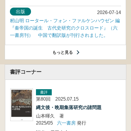
出版
2026-07-14
籾山明 ロータール・フォン・ファルケンハウゼン 編
『秦帝国の誕生 古代史研究のクロスロード』（六
一書房刊） 中国で翻訳版が刊行されました。
もっと見る
書評コーナー
書評
第80回 2025.07.15
縄文後・晩期集落研究の諸問題
山本暉久 著
2025/05
六一書房
発行