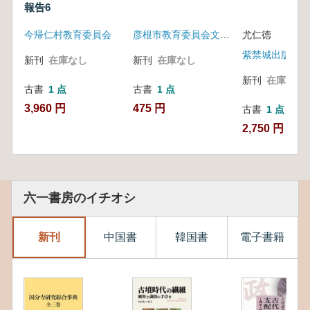
報告6
今帰仁村教育委員会
彦根市教育委員会文化財部文化財課編
尤仁徳
紫禁城出版社
新刊
在庫なし
新刊
在庫なし
新刊
在庫なし
古書
1 点
古書
1 点
3,960 円
475 円
古書
1 点
2,750 円
六一書房のイチオシ
新刊
中国書
韓国書
電子書籍