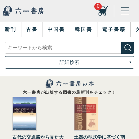
0
新刊
古書
中国書
韓国書
電子書籍
詳細検索
六一書房が出版する図書の最新刊をチェック！
古代の交通路から見た大
土器の型式学に基づく南