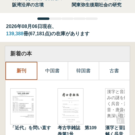
阪湾沿岸の古墳
関東弥生後期社会の研究
2026年08月06日現在、
139,388
冊(67,181点)の在庫があります
新着の本
新刊
中国書
韓国書
古書
漢字と音読
みの謎を解
く呉音・漢
音・唐音の
奥深い世界
「近代」を問い直す
考古学雑誌 第109
漢字と音読み
巻第1号
解く呉音・漢