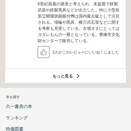
6世紀前葉の築造と考えられ、未盗掘で鉄製
武器や鉄製馬具などが出土した。特に小型矩
形立聞環状鏡板付轡は国内最古級として注目
される。埴輪や馬具、横穴式石室などに関す
る考察も充実している。古墳オタにとっては
ヨダレもんの一冊となっている。豊橋市文化
財センターで販売している。
2人がこのレビューにいいね！しました
もっと見る
本を探す
六一書房の本
ランキング
特価図書