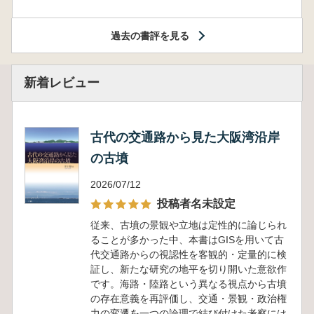
過去の書評を見る
新着レビュー
古代の交通路から見た大阪湾沿岸
の古墳
2026/07/12
投稿者名未設定
従来、古墳の景観や立地は定性的に論じられ
ることが多かった中、本書はGISを用いて古
代交通路からの視認性を客観的・定量的に検
証し、新たな研究の地平を切り開いた意欲作
です。海路・陸路という異なる視点から古墳
の存在意義を再評価し、交通・景観・政治権
力の変遷を一つの論理で結び付けた考察には