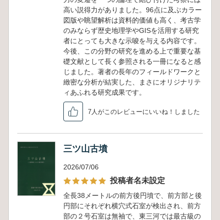
高い説得力がありました。96点に及ぶカラー
図版や眺望解析は資料的価値も高く、考古学
のみならず歴史地理学やGISを活用する研究
者にとっても大きな示唆を与える内容です。
今後、この分野の研究を進める上で重要な基
礎文献として長く参照される一冊になると感
じました。著者の長年のフィールドワークと
緻密な分析が結実した、まさにオリジナリテ
ィあふれる研究成果です。
7人がこのレビューにいいね！しました
三ツ山古墳
2026/07/06
投稿者名未設定
全長38メートルの前方後円墳で、前方部と後
円部にそれぞれ横穴式石室が検出され、前方
部の２号石室は無袖で、東三河では最古級の