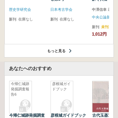
音の奥深い世
歴史学研究会
日本考古学会
中澤信幸 著
中央公論新社
新刊
在庫なし
新刊
在庫なし
新刊
未刊
1,012円
もっと見る
あなたへのおすすめ
今帰仁城跡
彦根城ガイ
発掘調査報
ドブック
告6
今帰仁城跡発掘調査
彦根城ガイドブック
古代玉器通論