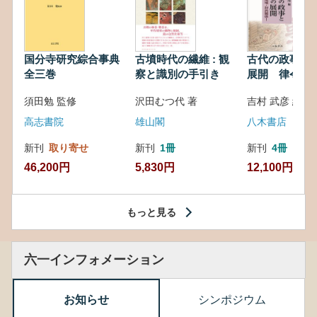
国分寺研究綜合事典
古墳時代の繊維 : 観
古代の政事と
全三巻
察と識別の手引き
展開 律令・
対外関係
須田勉 監修
沢田むつ代 著
吉村 武彦 編集
高志書院
雄山閣
八木書店
新刊
取り寄せ
新刊
1冊
新刊
4冊
46,200円
5,830円
12,100円
もっと見る
六一インフォメーション
お知らせ
シンポジウム