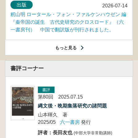
出版
2026-07-14
籾山明 ロータール・フォン・ファルケンハウゼン 編
『秦帝国の誕生 古代史研究のクロスロード』（六
一書房刊） 中国で翻訳版が刊行されました。
もっと見る
書評コーナー
書評
第80回 2025.07.15
縄文後・晩期集落研究の諸問題
山本暉久 著
2025/05
六一書房
発行
評者：長田友也
(中部大学非常勤講師)