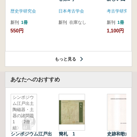
歴史学研究会
日本考古学会
考古学研究会東
新刊
1冊
新刊
在庫なし
新刊
1冊
550円
1,100円
もっと見る
あなたへのおすすめ
シンポジウ
ム江戸出土
陶磁器・土
器の諸問題
1 〈2冊
組〉
シンポジウム江戸出
簡札 1
史跡和歌山城