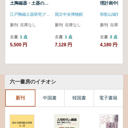
土陶磁器・土器の諸
理計画中間報
問題1 〈2冊組〉
江戸陶磁土器研究グループ
国立中央博物館
和歌山城管理事
新刊
在庫なし
新刊
在庫なし
新刊
在庫なし
古書
1 点
古書
1 点
古書
2 点
5,500 円
7,128 円
4,180 円~
六一書房のイチオシ
新刊
中国書
韓国書
電子書籍