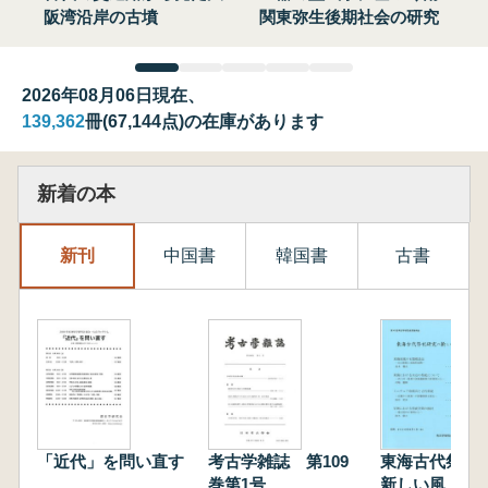
阪湾沿岸の古墳
関東弥生後期社会の研究
2026年08月06日現在、
139,362
冊(67,144点)の在庫があります
新着の本
新刊
中国書
韓国書
古書
「近代」を問い直す
考古学雑誌 第109
東海古代祭祀
巻第1号
新しい風