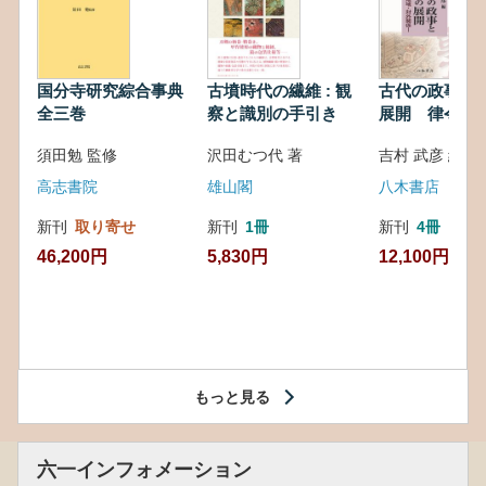
国分寺研究綜合事典
古墳時代の繊維 : 観
古代の政事と
全三巻
察と識別の手引き
展開 律令・
対外関係
須田勉 監修
沢田むつ代 著
吉村 武彦 編集
高志書院
雄山閣
八木書店
新刊
取り寄せ
新刊
1冊
新刊
4冊
46,200円
5,830円
12,100円
もっと見る
六一インフォメーション