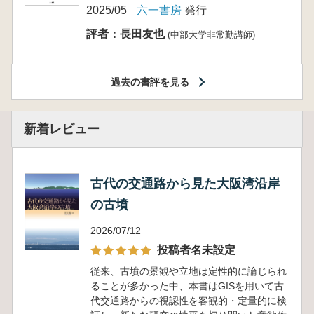
2025/05
六一書房
発行
評者：長田友也
(中部大学非常勤講師)
過去の書評を見る
新着レビュー
古代の交通路から見た大阪湾沿岸
の古墳
2026/07/12
投稿者名未設定
従来、古墳の景観や立地は定性的に論じられ
ることが多かった中、本書はGISを用いて古
代交通路からの視認性を客観的・定量的に検