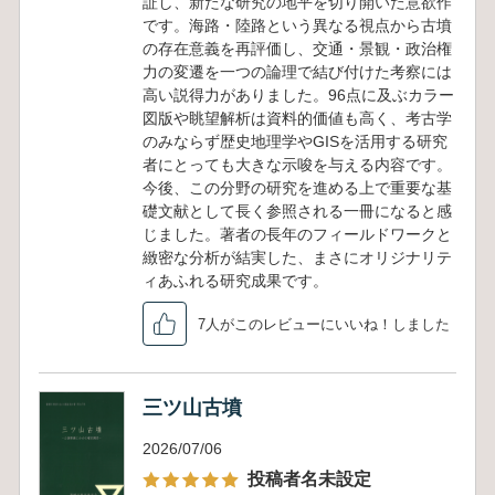
証し、新たな研究の地平を切り開いた意欲作
です。海路・陸路という異なる視点から古墳
の存在意義を再評価し、交通・景観・政治権
力の変遷を一つの論理で結び付けた考察には
高い説得力がありました。96点に及ぶカラー
図版や眺望解析は資料的価値も高く、考古学
のみならず歴史地理学やGISを活用する研究
者にとっても大きな示唆を与える内容です。
今後、この分野の研究を進める上で重要な基
礎文献として長く参照される一冊になると感
じました。著者の長年のフィールドワークと
緻密な分析が結実した、まさにオリジナリテ
ィあふれる研究成果です。
7人がこのレビューにいいね！しました
三ツ山古墳
2026/07/06
投稿者名未設定