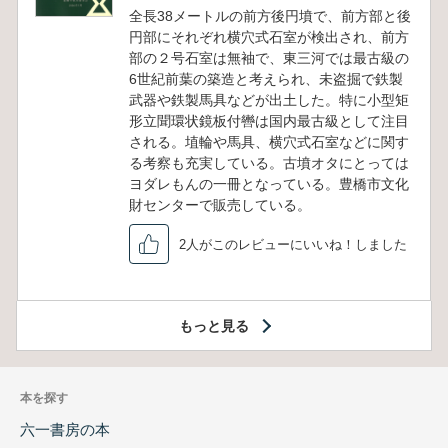
全長38メートルの前方後円墳で、前方部と後
円部にそれぞれ横穴式石室が検出され、前方
部の２号石室は無袖で、東三河では最古級の
6世紀前葉の築造と考えられ、未盗掘で鉄製
武器や鉄製馬具などが出土した。特に小型矩
形立聞環状鏡板付轡は国内最古級として注目
される。埴輪や馬具、横穴式石室などに関す
る考察も充実している。古墳オタにとっては
ヨダレもんの一冊となっている。豊橋市文化
財センターで販売している。
2人がこのレビューにいいね！しました
もっと見る
本を探す
六一書房の本