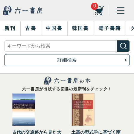
0
新刊
古書
中国書
韓国書
電子書籍
詳細検索
六一書房が出版する図書の最新刊をチェック！
古代の交通路から見た大
土器の型式学に基づく南