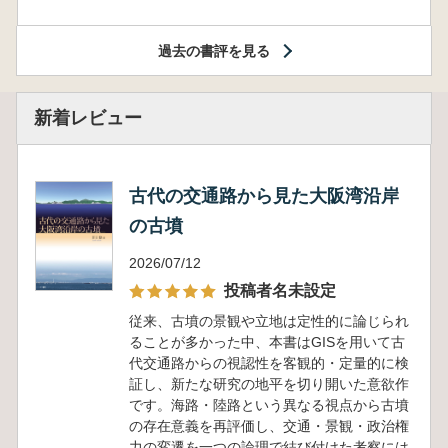
過去の書評を見る
新着レビュー
古代の交通路から見た大阪湾沿岸
の古墳
2026/07/12
投稿者名未設定
従来、古墳の景観や立地は定性的に論じられ
ることが多かった中、本書はGISを用いて古
代交通路からの視認性を客観的・定量的に検
証し、新たな研究の地平を切り開いた意欲作
です。海路・陸路という異なる視点から古墳
の存在意義を再評価し、交通・景観・政治権
力の変遷を一つの論理で結び付けた考察には