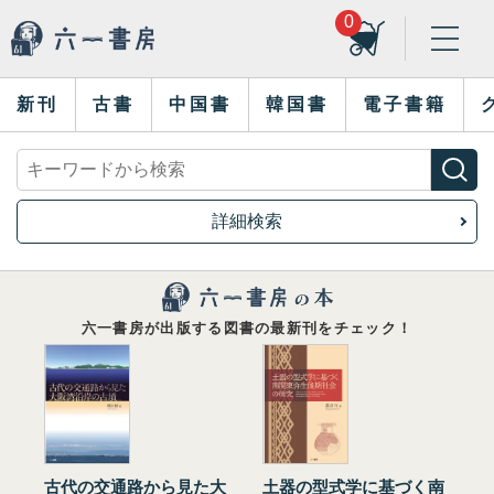
0
新刊
古書
中国書
韓国書
電子書籍
詳細検索
六一書房が出版する図書の最新刊をチェック！
古代の交通路から見た大
土器の型式学に基づく南