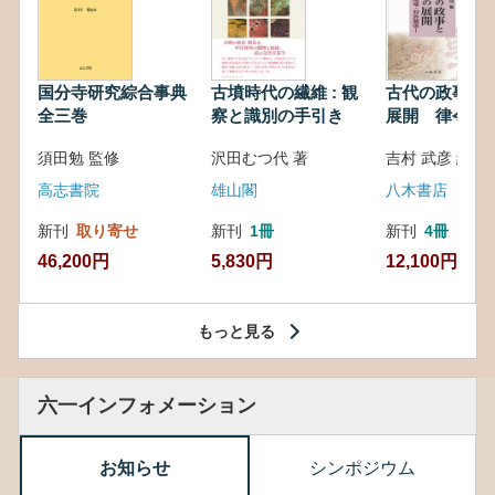
国分寺研究綜合事典
古墳時代の繊維 : 観
古代の政事と
全三巻
察と識別の手引き
展開 律令・
対外関係
須田勉 監修
沢田むつ代 著
吉村 武彦 編集
高志書院
雄山閣
八木書店
新刊
取り寄せ
新刊
1冊
新刊
4冊
46,200円
5,830円
12,100円
もっと見る
六一インフォメーション
お知らせ
シンポジウム