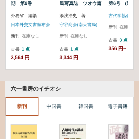
期 第9巻
民写真誌 ツオウ篇
第6号 (通巻第
調査研究の
現状と課
号) 特輯:南
外務省 編纂
湯浅浩史 著
古代学協会
題-
庫国の官衙遺跡
査研究の現状と
日本外交文書頒布会
守谷商会(南天書局)
新刊
在庫なし
新刊
在庫なし
新刊
在庫なし
古書
3 点
356 円~
古書
1 点
古書
1 点
3,564 円
3,344 円
六一書房のイチオシ
新刊
中国書
韓国書
電子書籍