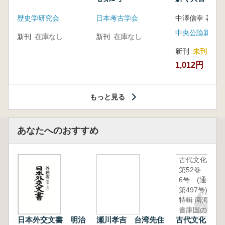
音の奥深い世
歴史学研究会
日本考古学会
中澤信幸 著
中央公論新社
新刊
在庫なし
新刊
在庫なし
新刊
未刊
1,012円
もっと見る
あなたへのおすすめ
古代文化
第52巻 第
6号 (通巻
第497号)
特輯:南海道
書庫国の官
日本外交文書 明治
瀬川孝吉 台湾先住
古代文化 第
衙遺跡 -