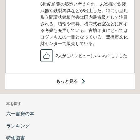
6世紀前葉の築造と考えられ、未盗掘で鉄製
武器や鉄製馬具などが出土した。特に小型矩
形立聞環状鏡板付轡は国内最古級として注目
される。埴輪や馬具、横穴式石室などに関す
る考察も充実している。古墳オタにとっては
ヨダレもんの一冊となっている。豊橋市文化
財センターで販売している。
2人がこのレビューにいいね！しました
もっと見る
本を探す
六一書房の本
ランキング
特価図書