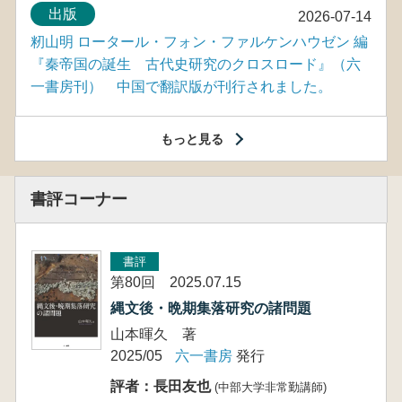
出版
2026-07-14
籾山明 ロータール・フォン・ファルケンハウゼン 編
『秦帝国の誕生 古代史研究のクロスロード』（六
一書房刊） 中国で翻訳版が刊行されました。
もっと見る
書評コーナー
書評
第80回 2025.07.15
縄文後・晩期集落研究の諸問題
山本暉久 著
2025/05
六一書房
発行
評者：長田友也
(中部大学非常勤講師)