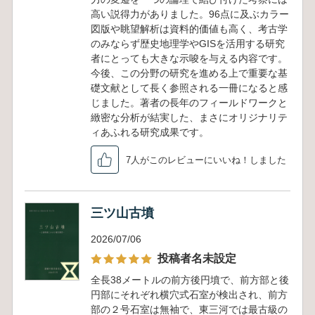
高い説得力がありました。96点に及ぶカラー
図版や眺望解析は資料的価値も高く、考古学
のみならず歴史地理学やGISを活用する研究
者にとっても大きな示唆を与える内容です。
今後、この分野の研究を進める上で重要な基
礎文献として長く参照される一冊になると感
じました。著者の長年のフィールドワークと
緻密な分析が結実した、まさにオリジナリテ
ィあふれる研究成果です。
7人がこのレビューにいいね！しました
三ツ山古墳
2026/07/06
投稿者名未設定
全長38メートルの前方後円墳で、前方部と後
円部にそれぞれ横穴式石室が検出され、前方
部の２号石室は無袖で、東三河では最古級の