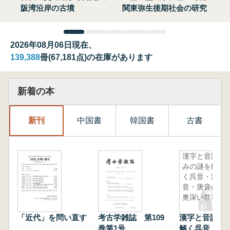
阪湾沿岸の古墳
関東弥生後期社会の研究
2026年08月06日現在、
139,388
冊(67,181点)の在庫があります
新着の本
新刊
中国書
韓国書
古書
漢字と音読
みの謎を解
く呉音・漢
音・唐音の
奥深い世界
「近代」を問い直す
考古学雑誌 第109
漢字と音読み
巻第1号
解く呉音・漢