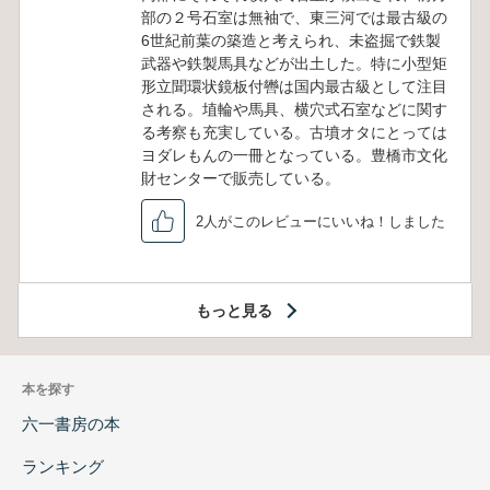
部の２号石室は無袖で、東三河では最古級の
6世紀前葉の築造と考えられ、未盗掘で鉄製
武器や鉄製馬具などが出土した。特に小型矩
形立聞環状鏡板付轡は国内最古級として注目
される。埴輪や馬具、横穴式石室などに関す
る考察も充実している。古墳オタにとっては
ヨダレもんの一冊となっている。豊橋市文化
財センターで販売している。
2人がこのレビューにいいね！しました
もっと見る
本を探す
六一書房の本
ランキング