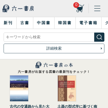
0
新刊
古書
中国書
韓国書
電子書籍
詳細検索
六一書房が出版する図書の最新刊をチェック！
古代の交通路から見た大
土器の型式学に基づく南