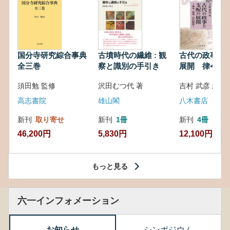
国分寺研究綜合事典
古墳時代の繊維 : 観
古代の政事と
全三巻
察と識別の手引き
展開 律令・
対外関係
須田勉 監修
沢田むつ代 著
吉村 武彦 編集
高志書院
雄山閣
八木書店
新刊
取り寄せ
新刊
1冊
新刊
4冊
46,200円
5,830円
12,100円
もっと見る
六一インフォメーション
お知らせ
シンポジウム