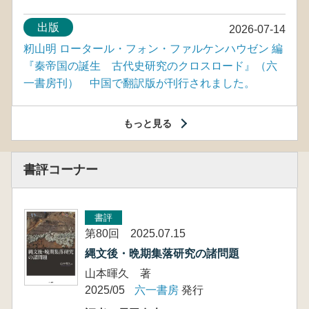
出版
2026-07-14
籾山明 ロータール・フォン・ファルケンハウゼン 編
『秦帝国の誕生 古代史研究のクロスロード』（六
一書房刊） 中国で翻訳版が刊行されました。
もっと見る
書評コーナー
書評
第80回 2025.07.15
縄文後・晩期集落研究の諸問題
山本暉久 著
2025/05
六一書房
発行