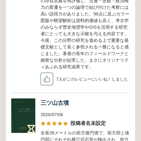
の存在意義を再評価し、交通・景観・政治権
力の変遷を一つの論理で結び付けた考察には
高い説得力がありました。96点に及ぶカラー
図版や眺望解析は資料的価値も高く、考古学
のみならず歴史地理学やGISを活用する研究
者にとっても大きな示唆を与える内容です。
今後、この分野の研究を進める上で重要な基
礎文献として長く参照される一冊になると感
じました。著者の長年のフィールドワークと
緻密な分析が結実した、まさにオリジナリテ
ィあふれる研究成果です。
7人がこのレビューにいいね！しました
三ツ山古墳
2026/07/06
投稿者名未設定
全長38メートルの前方後円墳で、前方部と後
円部にそれぞれ横穴式石室が検出され、前方