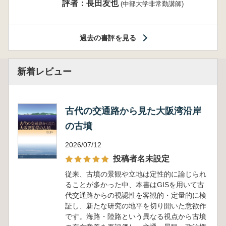
評者：長田友也
(中部大学非常勤講師)
過去の書評を見る
新着レビュー
古代の交通路から見た大阪湾沿岸
の古墳
2026/07/12
投稿者名未設定
従来、古墳の景観や立地は定性的に論じられ
ることが多かった中、本書はGISを用いて古
代交通路からの視認性を客観的・定量的に検
証し、新たな研究の地平を切り開いた意欲作
です。海路・陸路という異なる視点から古墳