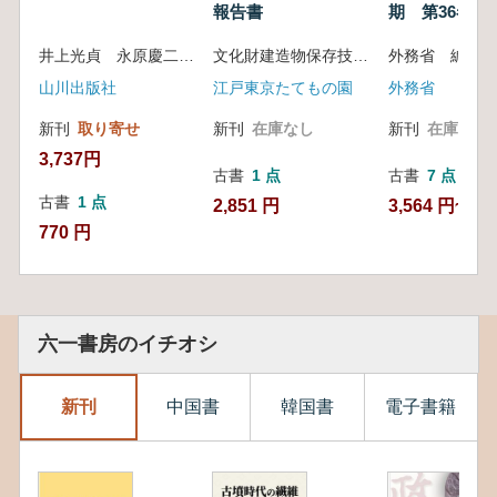
報告書
期 第36巻 
冊
井上光貞 永原慶二 児玉幸多 大久保利謙
文化財建造物保存技術協会編
外務省 編纂
山川出版社
江戸東京たてもの園
外務省
新刊
取り寄せ
新刊
在庫なし
新刊
在庫なし
3,737円
古書
1 点
古書
7 点
古書
1 点
2,851 円
3,564 円~
770 円
六一書房のイチオシ
新刊
中国書
韓国書
電子書籍