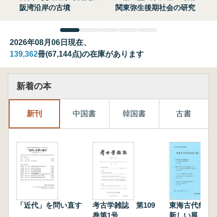
阪湾沿岸の古墳
関東弥生後期社会の研究
2026年08月06日現在、
139,362
冊(67,144点)の在庫があります
新着の本
新刊
中国書
韓国書
古書
「近代」を問い直す
考古学雑誌 第109
東海古代祭祀
巻第1号
新しい風