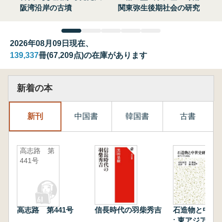
阪湾沿岸の古墳
関東弥生後期社会の研究
2026年08月09日現在、
139,337
冊(67,209点)の在庫があります
新着の本
新刊
中国書
韓国書
古書
高志路 第
441号
高志路 第441号
信長時代の羽柴秀吉
石造物と中世
: 東アジアと