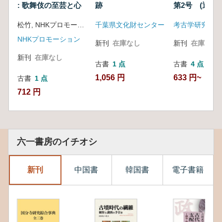
: 歌舞伎の至芸と心
跡
第2号 (通巻2
松竹, NHKプロモーション 編
千葉県文化財センター
考古学研究会
NHKプロモーション
新刊
在庫なし
新刊
在庫なし
新刊
在庫なし
古書
1 点
古書
4 点
1,056 円
633 円~
古書
1 点
712 円
六一書房のイチオシ
新刊
中国書
韓国書
電子書籍