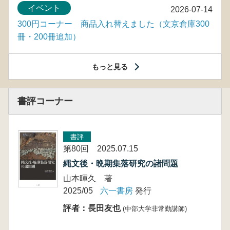
イベント
2026-07-14
300円コーナー 商品入れ替えました（文京倉庫300
冊・200冊追加）
もっと見る
書評コーナー
書評
第80回 2025.07.15
縄文後・晩期集落研究の諸問題
山本暉久 著
2025/05
六一書房
発行
評者：長田友也
(中部大学非常勤講師)