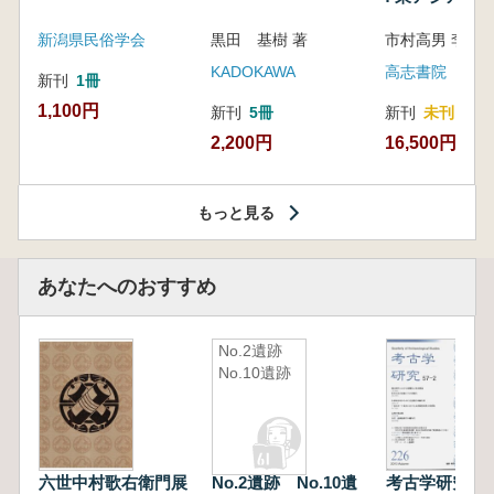
新潟県民俗学会
黒田 基樹 著
KADOKAWA
高志書院
新刊
1冊
1,100円
新刊
5冊
新刊
未刊
2,200円
16,500円
もっと見る
あなたへのおすすめ
No.2遺跡
No.10遺跡
六世中村歌右衛門展
No.2遺跡 No.10遺
考古学研究 第