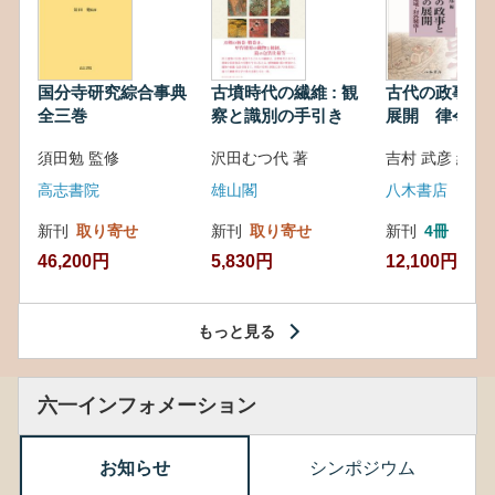
国分寺研究綜合事典
古墳時代の繊維 : 観
古代の政事と
全三巻
察と識別の手引き
展開 律令・
対外関係
須田勉 監修
沢田むつ代 著
吉村 武彦 編集
高志書院
雄山閣
八木書店
新刊
取り寄せ
新刊
取り寄せ
新刊
4冊
46,200円
5,830円
12,100円
もっと見る
六一インフォメーション
お知らせ
シンポジウム