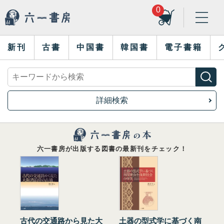
0
新刊
古書
中国書
韓国書
電子書籍
詳細検索
六一書房が出版する図書の最新刊をチェック！
古代の交通路から見た大
土器の型式学に基づく南