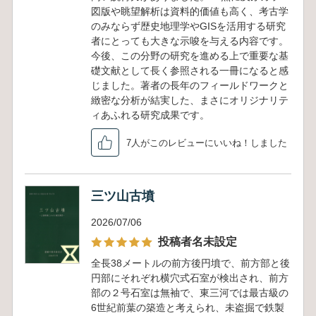
図版や眺望解析は資料的価値も高く、考古学
のみならず歴史地理学やGISを活用する研究
者にとっても大きな示唆を与える内容です。
今後、この分野の研究を進める上で重要な基
礎文献として長く参照される一冊になると感
じました。著者の長年のフィールドワークと
緻密な分析が結実した、まさにオリジナリテ
ィあふれる研究成果です。
7人がこのレビューにいいね！しました
三ツ山古墳
2026/07/06
投稿者名未設定
全長38メートルの前方後円墳で、前方部と後
円部にそれぞれ横穴式石室が検出され、前方
部の２号石室は無袖で、東三河では最古級の
6世紀前葉の築造と考えられ、未盗掘で鉄製