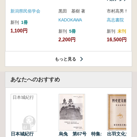
新潟県民俗学会
黒田 基樹 著
KADOKAWA
高志書院
新刊
1冊
1,100円
新刊
5冊
新刊
未刊
2,200円
16,500円
もっと見る
あなたへのおすすめ
日本城紀行
日本城紀行
烏兔 第67号 特集:
出羽文化史料