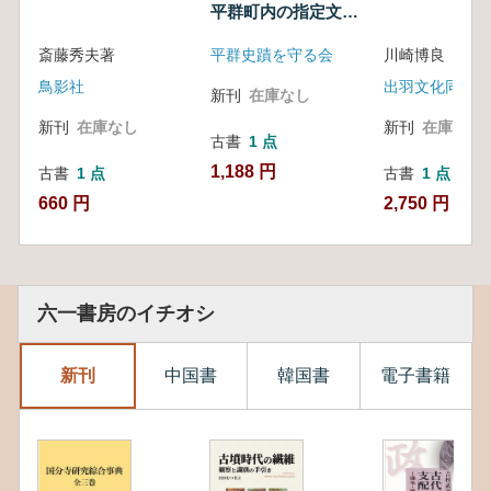
平群町内の指定文化
財
斎藤秀夫著
平群史蹟を守る会
川崎博良 
鳥影社
出羽文化同交会
新刊
在庫なし
新刊
在庫なし
新刊
在庫なし
古書
1 点
1,188 円
古書
1 点
古書
1 点
660 円
2,750 円
六一書房のイチオシ
新刊
中国書
韓国書
電子書籍