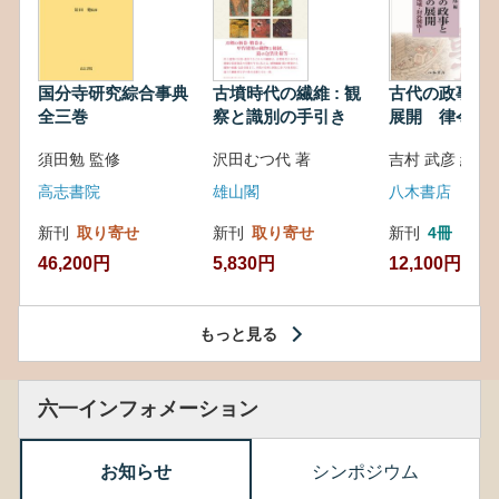
国分寺研究綜合事典
古墳時代の繊維 : 観
古代の政事と
全三巻
察と識別の手引き
展開 律令・
対外関係
須田勉 監修
沢田むつ代 著
吉村 武彦 編集
高志書院
雄山閣
八木書店
新刊
取り寄せ
新刊
取り寄せ
新刊
4冊
46,200円
5,830円
12,100円
もっと見る
六一インフォメーション
お知らせ
シンポジウム