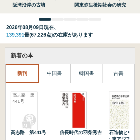
阪湾沿岸の古墳
関東弥生後期社会の研究
2026年08月09日現在、
139,391
冊(67,226点)の在庫があります
新着の本
新刊
中国書
韓国書
古書
高志路 第
441号
高志路 第441号
信長時代の羽柴秀吉
石造物と中世
: 東アジアと