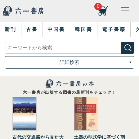
0
新刊
古書
中国書
韓国書
電子書籍
詳細検索
六一書房が出版する図書の最新刊をチェック！
古代の交通路から見た大
土器の型式学に基づく南