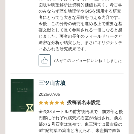
図版や眺望解析は資料的価値も高く、考古学
のみならず歴史地理学やGISを活用する研究
者にとっても大きな示唆を与える内容です。
今後、この分野の研究を進める上で重要な基
礎文献として長く参照される一冊になると感
じました。著者の長年のフィールドワークと
緻密な分析が結実した、まさにオリジナリテ
ィあふれる研究成果です。
7人がこのレビューにいいね！しました
三ツ山古墳
2026/07/06
投稿者名未設定
全長38メートルの前方後円墳で、前方部と後
円部にそれぞれ横穴式石室が検出され、前方
部の２号石室は無袖で、東三河では最古級の
6世紀前葉の築造と考えられ、未盗掘で鉄製