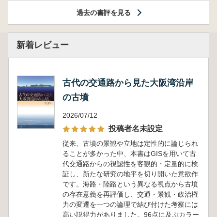
過去の書評を見る
新着レビュー
古代の交通路から見た大阪湾沿岸
の古墳
2026/07/12
投稿者名未設定
従来、古墳の景観や立地は定性的に論じられ
ることが多かった中、本書はGISを用いて古
代交通路からの視認性を客観的・定量的に検
証し、新たな研究の地平を切り開いた意欲作
です。海路・陸路という異なる視点から古墳
の存在意義を再評価し、交通・景観・政治権
力の変遷を一つの論理で結び付けた考察には
高い説得力がありました。96点に及ぶカラー