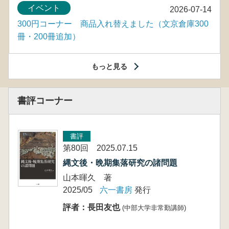
イベント
2026-07-14
300円コーナー 商品入れ替えました（文京倉庫300
冊・200冊追加）
もっと見る
書評コーナー
書評
第80回 2025.07.15
縄文後・晩期集落研究の諸問題
山本暉久 著
2025/05
六一書房
発行
評者：長田友也
(中部大学非常勤講師)