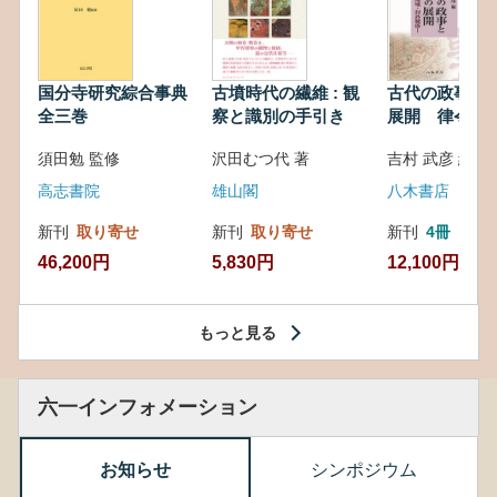
国分寺研究綜合事典
古墳時代の繊維 : 観
古代の政事と
全三巻
察と識別の手引き
展開 律令・
対外関係
須田勉 監修
沢田むつ代 著
吉村 武彦 編集
高志書院
雄山閣
八木書店
新刊
取り寄せ
新刊
取り寄せ
新刊
4冊
46,200円
5,830円
12,100円
もっと見る
六一インフォメーション
お知らせ
シンポジウム