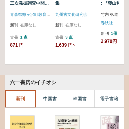
三次発掘調査中間報
集
: 『瑩山和尚
告)
語』を読む
青森県鯵ヶ沢町教育委員会
九州古文化研究会
竹内 弘道 著
春秋社
新刊
在庫なし
新刊
在庫なし
新刊
1冊
古書
1 点
古書
3 点
2,970円
871 円
1,639 円~
六一書房のイチオシ
新刊
中国書
韓国書
電子書籍