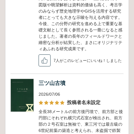
図版や眺望解析は資料的価値も高く、考古学
のみならず歴史地理学やGISを活用する研究
者にとっても大きな示唆を与える内容です。
今後、この分野の研究を進める上で重要な基
礎文献として長く参照される一冊になると感
じました。著者の長年のフィールドワークと
緻密な分析が結実した、まさにオリジナリテ
ィあふれる研究成果です。
7人がこのレビューにいいね！しました
三ツ山古墳
2026/07/06
投稿者名未設定
全長38メートルの前方後円墳で、前方部と後
円部にそれぞれ横穴式石室が検出され、前方
部の２号石室は無袖で、東三河では最古級の
6世紀前葉の築造と考えられ、未盗掘で鉄製