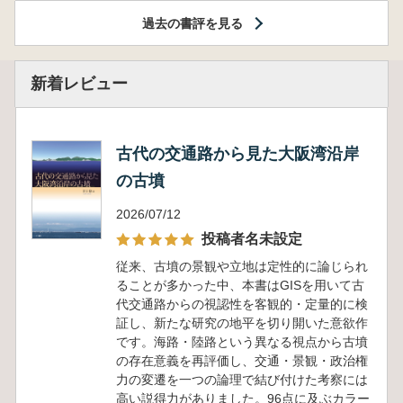
過去の書評を見る
新着レビュー
古代の交通路から見た大阪湾沿岸
の古墳
2026/07/12
投稿者名未設定
従来、古墳の景観や立地は定性的に論じられ
ることが多かった中、本書はGISを用いて古
代交通路からの視認性を客観的・定量的に検
証し、新たな研究の地平を切り開いた意欲作
です。海路・陸路という異なる視点から古墳
の存在意義を再評価し、交通・景観・政治権
力の変遷を一つの論理で結び付けた考察には
高い説得力がありました。96点に及ぶカラー