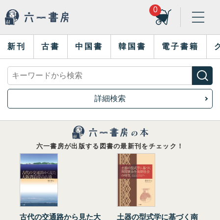
0
新刊
古書
中国書
韓国書
電子書籍
詳細検索
六一書房が出版する図書の最新刊をチェック！
古代の交通路から見た大
土器の型式学に基づく南