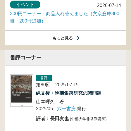
イベント
2026-07-14
300円コーナー 商品入れ替えました（文京倉庫300
冊・200冊追加）
もっと見る
書評コーナー
書評
第80回 2025.07.15
縄文後・晩期集落研究の諸問題
山本暉久 著
2025/05
六一書房
発行
評者：長田友也
(中部大学非常勤講師)