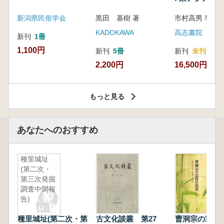
新潟県民俗学会
黒田 基樹 著
KADOKAWA
高志書院
新刊
1冊
1,100円
新刊
5冊
新刊
未刊
2,200円
16,500円
もっと見る
あなたへのおすすめ
種里城址
(第二次・
第三次発掘
調査中間報
告)
種里城址(第二次・第
古文化談叢 第27
曹洞宗の宗旨