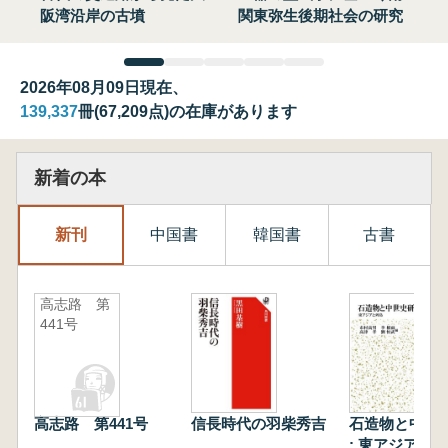
阪湾沿岸の古墳
関東弥生後期社会の研究
2026年08月09日現在、
139,337
冊(67,209点)の在庫があります
新着の本
新刊
中国書
韓国書
古書
高志路 第
441号
高志路 第441号
信長時代の羽柴秀吉
石造物と中世
: 東アジアと