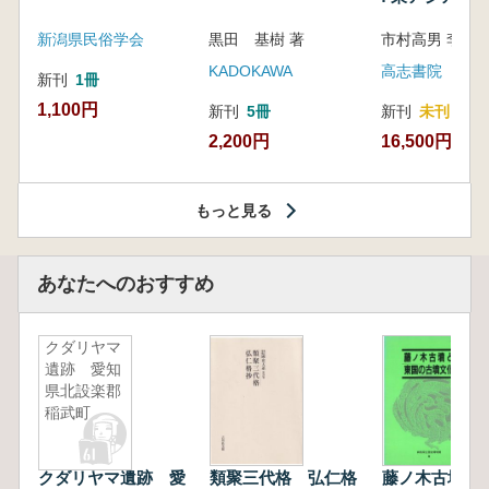
新潟県民俗学会
黒田 基樹 著
KADOKAWA
高志書院
新刊
1冊
1,100円
新刊
5冊
新刊
未刊
2,200円
16,500円
もっと見る
あなたへのおすすめ
クダリヤマ
遺跡 愛知
県北設楽郡
稲武町
クダリヤマ遺跡 愛
類聚三代格 弘仁格
藤ノ木古墳と