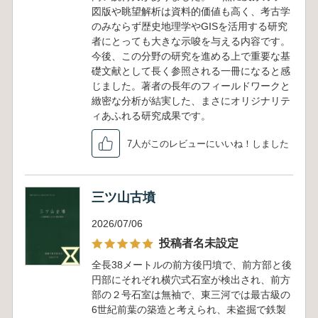
図版や眺望解析は資料的価値も高く、考古学
のみならず歴史地理学やGISを活用する研究
者にとっても大きな示唆を与える内容です。
今後、この分野の研究を進める上で重要な基
礎文献として長く参照される一冊になると感
じました。著者の長年のフィールドワークと
緻密な分析が結実した、まさにオリジナリテ
ィあふれる研究成果です。
7人がこのレビューにいいね！しました
三ツ山古墳
2026/07/06
投稿者名未設定
全長38メートルの前方後円墳で、前方部と後
円部にそれぞれ横穴式石室が検出され、前方
部の２号石室は無袖で、東三河では最古級の
6世紀前葉の築造と考えられ、未盗掘で鉄製