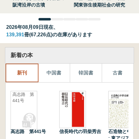
阪湾沿岸の古墳
関東弥生後期社会の研究
2026年08月09日現在、
139,391
冊(67,226点)の在庫があります
新着の本
新刊
中国書
韓国書
古書
高志路 第
441号
高志路 第441号
信長時代の羽柴秀吉
石造物と中世
: 東アジアと