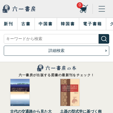
0
新刊
古書
中国書
韓国書
電子書籍
詳細検索
六一書房が出版する図書の最新刊をチェック！
古代の交通路から見た大
土器の型式学に基づく南