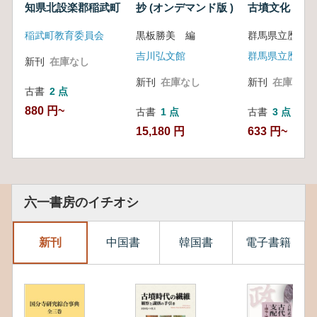
知県北設楽郡稲武町
抄 (オンデマンド版 )
古墳文化
稲武町教育委員会
黒板勝美 編
吉川弘文館
群馬県立歴史博
新刊
在庫なし
新刊
在庫なし
新刊
在庫なし
古書
2 点
880 円~
古書
1 点
古書
3 点
15,180 円
633 円~
六一書房のイチオシ
新刊
中国書
韓国書
電子書籍