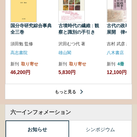
国分寺研究綜合事典
古墳時代の繊維 : 観
古代の政事と
全三巻
察と識別の手引き
展開 律令・
対外関係
須田勉 監修
沢田むつ代 著
吉村 武彦 編集
高志書院
雄山閣
八木書店
新刊
取り寄せ
新刊
取り寄せ
新刊
4冊
46,200円
5,830円
12,100円
もっと見る
六一インフォメーション
お知らせ
シンポジウム