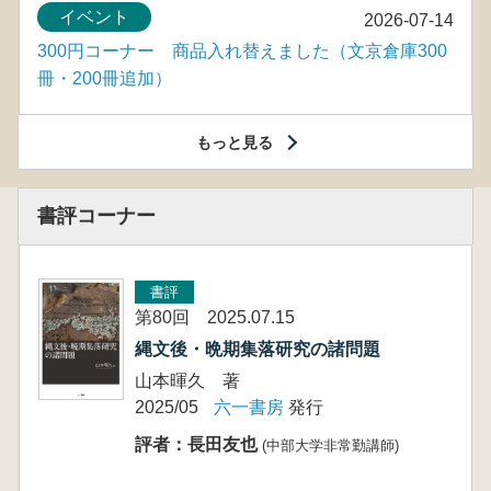
イベント
2026-07-14
300円コーナー 商品入れ替えました（文京倉庫300
冊・200冊追加）
もっと見る
書評コーナー
書評
第80回 2025.07.15
縄文後・晩期集落研究の諸問題
山本暉久 著
2025/05
六一書房
発行
評者：長田友也
(中部大学非常勤講師)