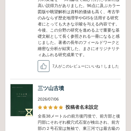
高い説得力がありました。96点に及ぶカラー
図版や眺望解析は資料的価値も高く、考古学
のみならず歴史地理学やGISを活用する研究
者にとっても大きな示唆を与える内容です。
今後、この分野の研究を進める上で重要な基
礎文献として長く参照される一冊になると感
じました。著者の長年のフィールドワークと
緻密な分析が結実した、まさにオリジナリテ
ィあふれる研究成果です。
7人がこのレビューにいいね！しました
三ツ山古墳
2026/07/06
投稿者名未設定
全長38メートルの前方後円墳で、前方部と後
円部にそれぞれ横穴式石室が検出され、前方
部の２号石室は無袖で、東三河では最古級の