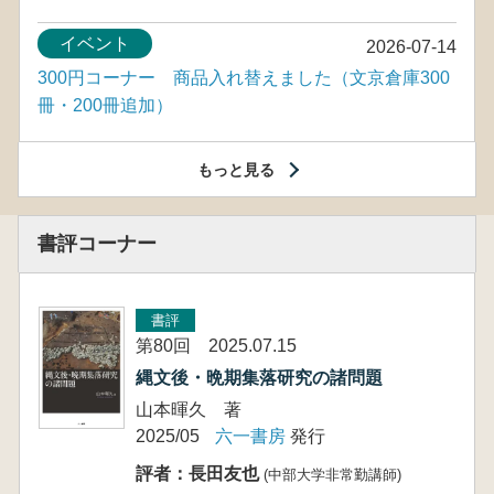
イベント
2026-07-14
300円コーナー 商品入れ替えました（文京倉庫300
冊・200冊追加）
もっと見る
書評コーナー
書評
第80回 2025.07.15
縄文後・晩期集落研究の諸問題
山本暉久 著
2025/05
六一書房
発行
評者：長田友也
(中部大学非常勤講師)