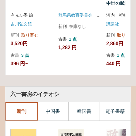
中世の武家
有光友學 編
群馬県教育委員会 群馬県埋蔵文化財調査事業団
吉川弘文館
講談社
新刊
在庫なし
新刊
取り寄せ
新刊
取り寄せ
古書
1 点
3,520円
2,860円
1,282 円
古書
3 点
古書
1 点
396 円~
440 円
六一書房のイチオシ
新刊
中国書
韓国書
電子書籍