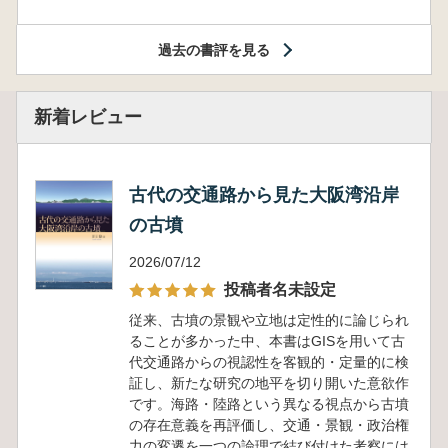
過去の書評を見る
新着レビュー
古代の交通路から見た大阪湾沿岸
の古墳
2026/07/12
投稿者名未設定
従来、古墳の景観や立地は定性的に論じられ
ることが多かった中、本書はGISを用いて古
代交通路からの視認性を客観的・定量的に検
証し、新たな研究の地平を切り開いた意欲作
です。海路・陸路という異なる視点から古墳
の存在意義を再評価し、交通・景観・政治権
力の変遷を一つの論理で結び付けた考察には