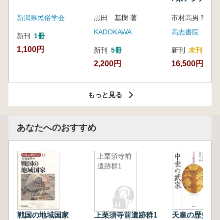
新潟県民俗学会
黒田 基樹 著
KADOKAWA
高志書院
新刊
1冊
1,100円
新刊
5冊
新刊
未刊
2,200円
16,500円
もっと見る
あなたへのおすすめ
上栗須寺前
遺跡群1
戦国の地域国家
上栗須寺前遺跡群1
天皇の歴史4