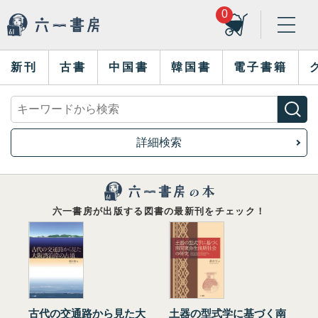
0
新刊
古書
中国書
韓国書
電子書籍
詳細検索
六一書房が出版する図書の最新刊をチェック！
古代の交通路から見た大
土器の型式学に基づく南