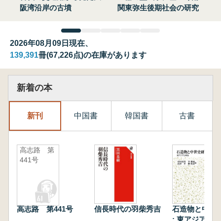
阪湾沿岸の古墳
関東弥生後期社会の研究
2026年08月09日現在、
139,391
冊(67,226点)の在庫があります
新着の本
新刊
中国書
韓国書
古書
高志路 第
441号
高志路 第441号
信長時代の羽柴秀吉
石造物と中世
: 東アジアと