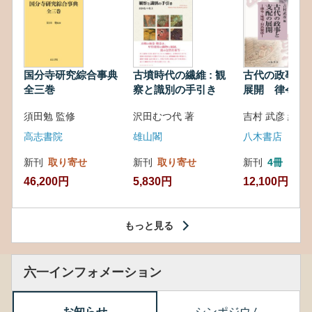
国分寺研究綜合事典
古墳時代の繊維 : 観
古代の政事と
全三巻
察と識別の手引き
展開 律令・
対外関係
須田勉 監修
沢田むつ代 著
吉村 武彦 編集
高志書院
雄山閣
八木書店
新刊
取り寄せ
新刊
取り寄せ
新刊
4冊
46,200円
5,830円
12,100円
もっと見る
六一インフォメーション
お知らせ
シンポジウム