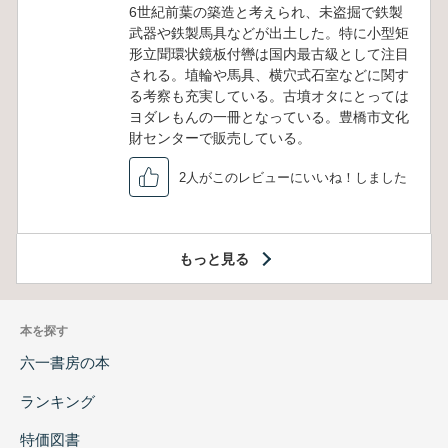
6世紀前葉の築造と考えられ、未盗掘で鉄製
武器や鉄製馬具などが出土した。特に小型矩
形立聞環状鏡板付轡は国内最古級として注目
される。埴輪や馬具、横穴式石室などに関す
る考察も充実している。古墳オタにとっては
ヨダレもんの一冊となっている。豊橋市文化
財センターで販売している。
2人がこのレビューにいいね！しました
もっと見る
本を探す
六一書房の本
ランキング
特価図書