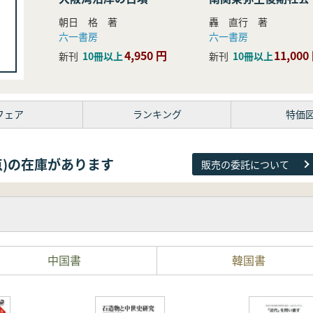
研究
朝日 格 著
轟 直行 著
六一書房
六一書房
4,950 円
11,000
新刊
10冊以上
新刊
10冊以上
フェア
ランキング
特価
26点)の在庫があります
販売の委託について
中国書
韓国書