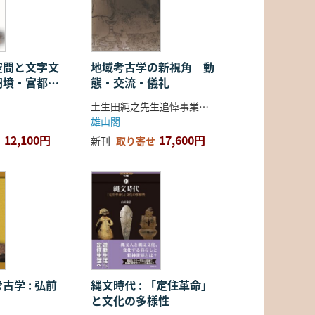
空間と文字文
地域考古学の新視角 動
円墳・宮都・
態・交流・儀礼
土生田純之先生追悼事業会 編
雄山閣
12,100円
17,600円
新刊
取り寄せ
古学 : 弘前
縄文時代 : 「定住革命」
と文化の多様性