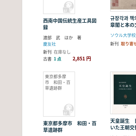
규장각과 책
西南中国伝統生産工具図
章閣と本の
録
渡部 武 ほか 著
新刊
取り寄
慶友社
新刊
在庫なし
2,851 円
古書
1 点
東京都多摩
市 和田・百
草遺跡群
天皇誕生 
東京都多摩市 和田・百
いた王朝
草遺跡群