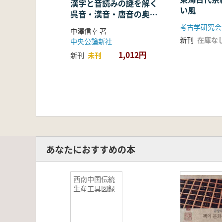
漢字と音読みの謎を解く
い風
呉音・漢音・唐音の奥深
い世界
考古学研究会
中澤信幸 著
新刊
在庫な
中央公論新社
1,012円
新刊
未刊
あなたにおすすめの本
西南中国伝統
生産工具図録