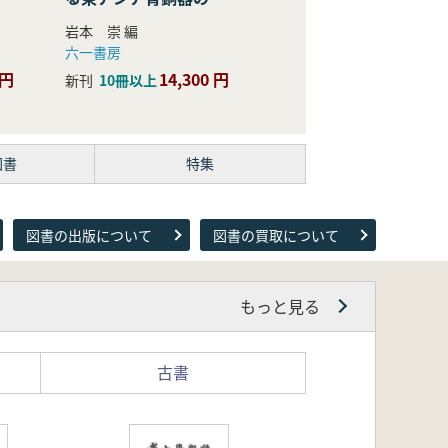
際的研究
岩本 崇 編
六一書房
 円
14,300 円
新刊
10冊以上
図書
特集
図書の出版について
図書の買取について
もっと見る
古書