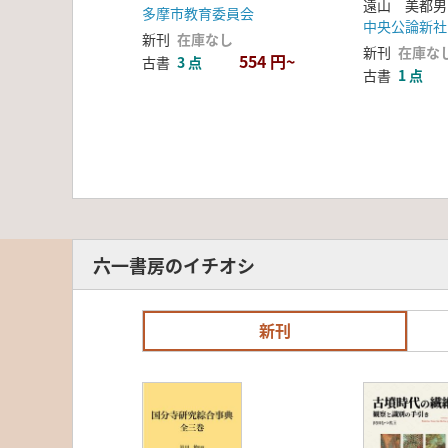
遠山 美都男
多摩市教育委員会
中央公論新社
新刊
在庫なし
新刊
在庫な
554 円~
古書
3 点
古書
1 点
六一書房のイチオシ
新刊