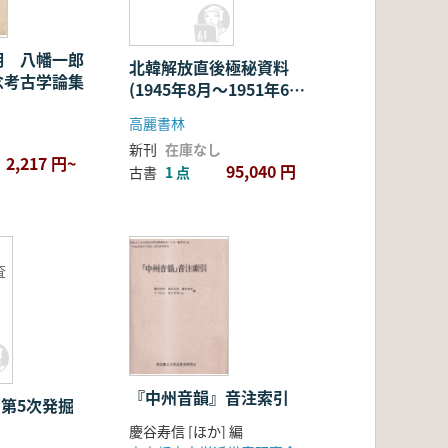
巻 (影印)
明 八幡一郎
北韓解放直後極秘資料
念考古学論集
(1945年8月〜1951年6
月) 1〜6 全6巻 (影
高麗書林
印)
新刊
在庫なし
2,217 円~
95,040 円
古書
1 点
査
『中州音韻』音注索引
 第5次発掘
慶谷寿信 [ほか] 編