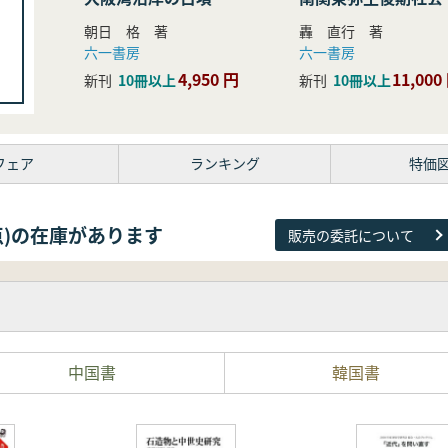
研究
朝日 格 著
轟 直行 著
六一書房
六一書房
4,950 円
11,000
新刊
10冊以上
新刊
10冊以上
フェア
ランキング
特価
38点)の在庫があります
販売の委託について
中国書
韓国書