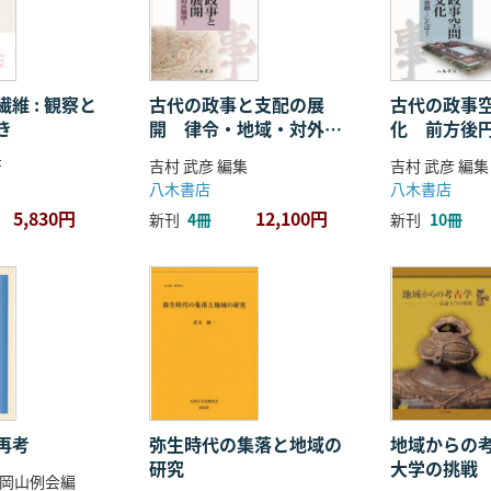
維 : 観察と
古代の政事と支配の展
古代の政事
き
開 律令・地域・対外関
化 前方後
係
ことば
著
吉村 武彦 編集
吉村 武彦 編集
八木書店
八木書店
5,830円
12,100円
新刊
4冊
新刊
10冊
再考
弥生時代の集落と地域の
地域からの考
研究
大学の挑戦
岡山例会編