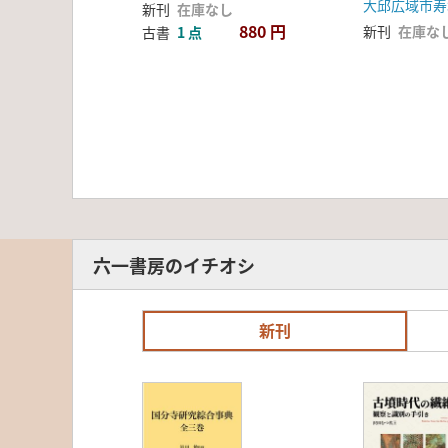
大邱広域市寿
新刊
在庫なし
880 円
新刊
在庫な
古書
1 点
六一書房のイチオシ
新刊