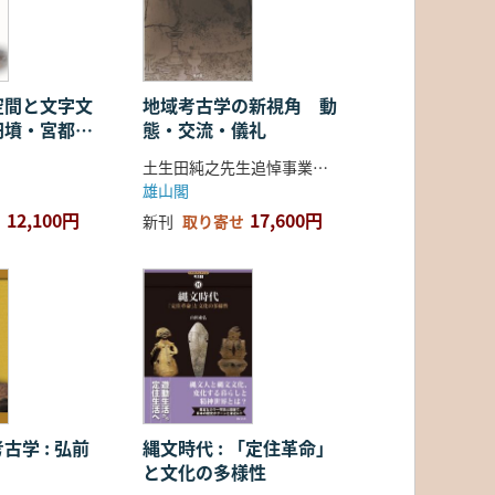
空間と文字文
地域考古学の新視角 動
円墳・宮都・
態・交流・儀礼
土生田純之先生追悼事業会 編
雄山閣
12,100円
17,600円
新刊
取り寄せ
古学 : 弘前
縄文時代 : 「定住革命」
と文化の多様性