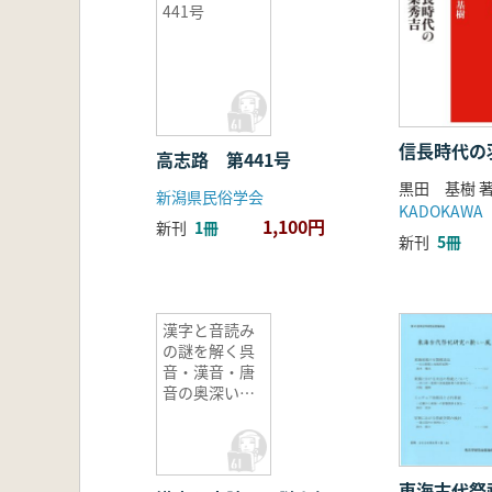
441号
信長時代の
高志路 第441号
黒田 基樹 
新潟県民俗学会
KADOKAWA
1,100円
新刊
1冊
新刊
5冊
漢字と音読み
の謎を解く呉
音・漢音・唐
音の奥深い世
界
東海古代祭