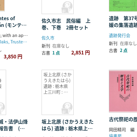
tes of
遺跡 第37
佐久市志 民俗編 上
bán (モンテ・
媛の集落遺
巻、下巻 2冊セット
踊り手たち)2
John F. Scott ; with an appendix by W.P. Hewitt
遺跡発行会
佐久市
Dumbarton Oaks, Trustees for Harvard University
新刊
在庫なし
新刊
在庫なし
し
古書
2 点
2,851 円
古書
1 点
3,850 円
坂上北原 (さか
烽
うえきたはら)
報
遺跡 : 栃木県
)
上三川町 : 東
プレ地区工場
増設に伴う埋
蔵文化財発掘
調査
古代祭祀の
城・法伊山烽
坂上北原 (さかうえきた
報告書 (古
はら) 遺跡 : 栃木県上三
岡田精司 編
川町 : 東プレ地区工場増
塙書房