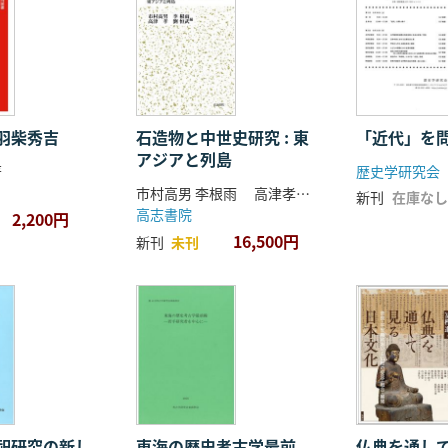
羽柴秀吉
石造物と中世史研究 : 東
「近代」を
アジアと列島
著
歴史学研究会
市村高男 李根雨 高津孝 劉恒武 編
新刊
在庫なし
高志書院
2,200円
16,500円
新刊
未刊
祀研究の新し
東海の歴史考古学最前
仏典を通し