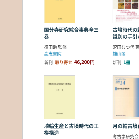
国分寺研究綜合事典全三
古墳時代の繊
巻
識別の手引
須田勉 監修
沢田むつ代 
高志書院
雄山閣
46,200円
新刊
取り寄せ
新刊
1冊
埴輪生産と古墳時代の王
月の輪古墳
権構造
考古学研究会