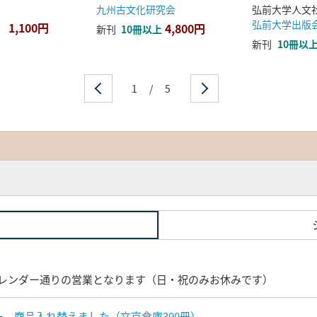
九州古文化研究会
弘前大学出版
1,100円
4,800円
新刊
10冊以上
新刊
10冊以
1
/
5
レンダー通りの営業となります（日・祝のみお休みです）
ナー 商品入れ替えました（文京倉庫300冊）