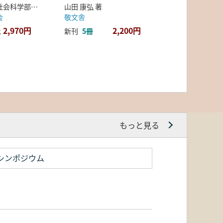
弘前大学人文社会科学部北日本考古学研究センター 編
山田 康弘 著
会
敬文舎
2,970円
2,200円
上
新刊
5冊
もっと見る
シンポジウム