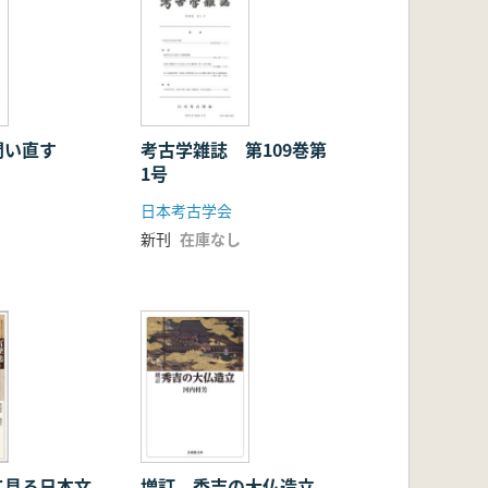
問い直す
考古学雑誌 第109巻第
1号
日本考古学会
新刊
在庫なし
て見る日本文
増訂 秀吉の大仏造立