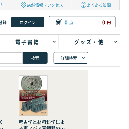
内
店舗情報・アクセス
よくある質問
0
0
登録
点
円
電子書籍
グッズ・他
詳細検索
く
考古学と材料科学によ
の
る東アジア青銅器の学