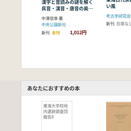
漢字と音読みの謎を解く
い風
呉音・漢音・唐音の奥深
い世界
考古学研究会
中澤信幸 著
新刊
在庫な
中央公論新社
1,012円
新刊
未刊
あなたにおすすめの本
東海大学校地
内遺跡調査団
報告8