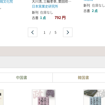
城文化院
大川清, 三輪孝幸, 栗田欣行著
設に伴う埋蔵文化財発掘
新刊
在庫なし
日本窯業史研究所
し
調査
古書
2 点
新刊
在庫なし
792 円
古書
1 点
1
/
5
中国書
韓国書