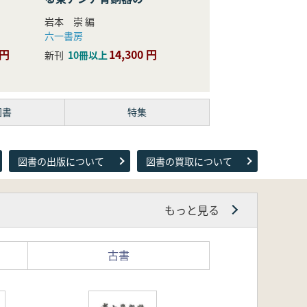
際的研究
岩本 崇 編
六一書房
 円
14,300 円
新刊
10冊以上
図書
特集
図書の出版について
図書の買取について
もっと見る
古書