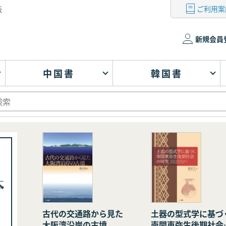
ご利用案
版
新規会員
中国書
韓国書
古代の交通路から見た
土器の型式学に基づ
大阪湾沿岸の古墳
南関東弥生後期社会