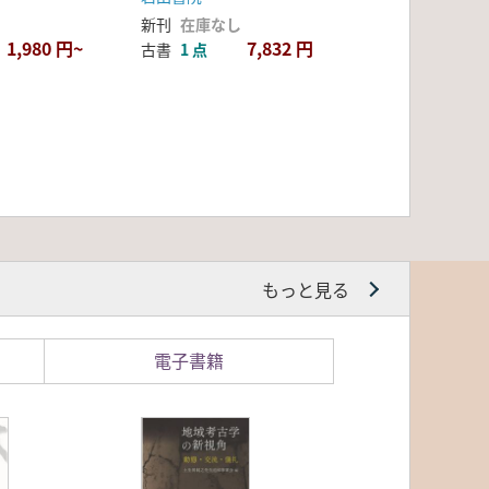
新刊
在庫なし
1,980 円~
7,832 円
古書
1 点
もっと見る
電子書籍