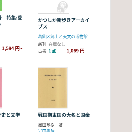
号 特集:愛
かつしか街歩きアーカイ
跡
ブス
葛飾区郷土と天文の博物館
新刊
在庫なし
1,584 円~
1,069 円
古書
1 点
歴史と文学
戦国期東国の大名と国衆
黒田基樹 著
岩田書院