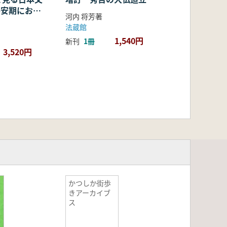
・平安期におけ
河内 将芳著
容・融合・展
法蔵館
1,540円
新刊
1冊
3,520円
かつしか街歩
きアーカイブ
ス