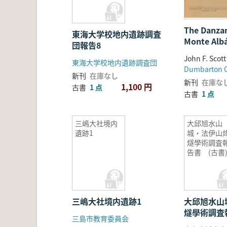
The Danzan
東海大学校地内遺跡調査
Monte Al
団報告8
アルバンの
東海大学校地内遺跡調査団
冊組
新刊
在庫なし
新刊
在庫な
1,100 円
古書
1 点
古書
1 点
三嶋大社境内
大邱旭水山
遺跡1
城・法伊山
燧學術調査
告書 (古書
三嶋大社境内遺跡1
大邱旭水山
燧學術調査
三島市教育委員会
書)