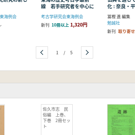
線 若手研究者を中心に
化 : 奈良
る仏教の受
東海例会
考古学研究会東海例会
冨樫 進 編集
開
勉誠社
1,320円
し
新刊
10冊以上
新刊
取り寄せ
1
/
5
佐久市志 民
俗編 上巻、
下巻 2冊セッ
ト