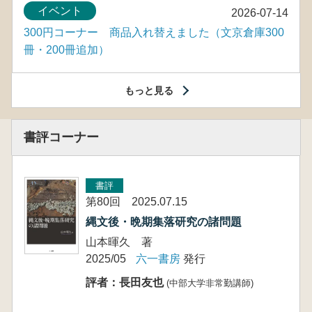
イベント
2026-07-14
300円コーナー 商品入れ替えました（文京倉庫300
冊・200冊追加）
もっと見る
書評コーナー
書評
第80回 2025.07.15
縄文後・晩期集落研究の諸問題
山本暉久 著
2025/05
六一書房
発行
評者：長田友也
(中部大学非常勤講師)