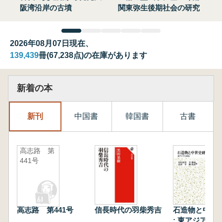
阪湾沿岸の古墳
関東弥生後期社会の研究
2026年08月07日現在、
139,439
冊(67,238点)の在庫があります
新着の本
新刊
中国書
韓国書
古書
高志路 第
441号
高志路 第441号
信長時代の羽柴秀吉
石造物と中世
: 東アジアと