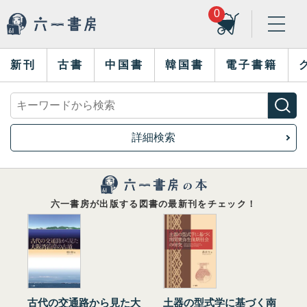
0
新刊
古書
中国書
韓国書
電子書籍
詳細検索
六一書房が出版する図書の最新刊をチェック！
古代の交通路から見た大
土器の型式学に基づく南