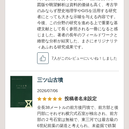
図版や眺望解析は資料的価値も高く、考古学
のみならず歴史地理学やGISを活用する研究
者にとっても大きな示唆を与える内容です。
今後、この分野の研究を進める上で重要な基
礎文献として長く参照される一冊になると感
じました。著者の長年のフィールドワークと
緻密な分析が結実した、まさにオリジナリテ
ィあふれる研究成果です。
7人がこのレビューにいいね！しました
三ツ山古墳
2026/07/06
投稿者名未設定
全長38メートルの前方後円墳で、前方部と後
円部にそれぞれ横穴式石室が検出され、前方
部の２号石室は無袖で、東三河では最古級の
6世紀前葉の築造と考えられ、未盗掘で鉄製