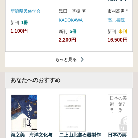
新潟県民俗学会
黒田 基樹 著
KADOKAWA
高志書院
新刊
1冊
1,100円
新刊
5冊
新刊
未刊
2,200円
16,500円
もっと見る
あなたへのおすすめ
日本の美
術 第7
号 染
海之美 海洋文化与
二上山北麓石器製作
日本の美術 