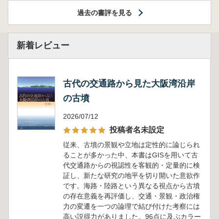
過去の書評を見る
新着レビュー
古代の交通路から見た大阪湾沿岸
の古墳
2026/07/12
投稿者名未設定
従来、古墳の景観や立地は定性的に論じられ
ることが多かった中、本書はGISを用いて古
代交通路からの視認性を客観的・定量的に検
証し、新たな研究の地平を切り開いた意欲作
です。海路・陸路という異なる視点から古墳
の存在意義を再評価し、交通・景観・政治権
力の変遷を一つの論理で結び付けた考察には
高い説得力がありました。96点に及ぶカラー