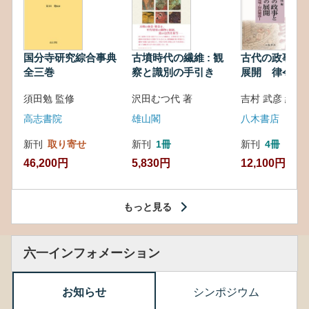
国分寺研究綜合事典
古墳時代の繊維 : 観
古代の政事と
全三巻
察と識別の手引き
展開 律令・
対外関係
須田勉 監修
沢田むつ代 著
吉村 武彦 編集
高志書院
雄山閣
八木書店
新刊
取り寄せ
新刊
1冊
新刊
4冊
46,200円
5,830円
12,100円
もっと見る
六一インフォメーション
お知らせ
シンポジウム