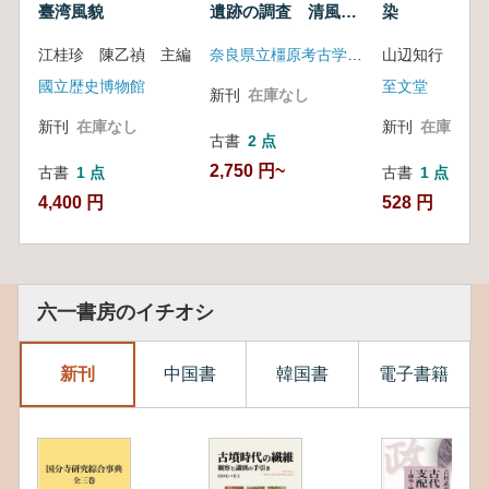
臺湾風貌
遺跡の調査 清風荘
染
第3地点遺跡滝ケ谷遺
江桂珍 陳乙禎 主編
奈良県立橿原考古学研究所
山辺知行 編
跡
國立歴史博物館
至文堂
新刊
在庫なし
新刊
在庫なし
新刊
在庫なし
古書
2 点
2,750 円~
古書
1 点
古書
1 点
4,400 円
528 円
六一書房のイチオシ
新刊
中国書
韓国書
電子書籍