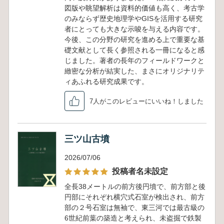
図版や眺望解析は資料的価値も高く、考古学
のみならず歴史地理学やGISを活用する研究
者にとっても大きな示唆を与える内容です。
今後、この分野の研究を進める上で重要な基
礎文献として長く参照される一冊になると感
じました。著者の長年のフィールドワークと
緻密な分析が結実した、まさにオリジナリテ
ィあふれる研究成果です。
7人がこのレビューにいいね！しました
三ツ山古墳
2026/07/06
投稿者名未設定
全長38メートルの前方後円墳で、前方部と後
円部にそれぞれ横穴式石室が検出され、前方
部の２号石室は無袖で、東三河では最古級の
6世紀前葉の築造と考えられ、未盗掘で鉄製