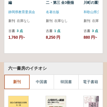
編
二・第三 全3冊揃
川町の重要文
中心に
静岡県教育委員会
名著出版
和歌山県立博物
新刊
在庫なし
新刊
在庫なし
新刊
在庫なし
古書
3 点
古書
1 点
古書
3 点
1,760 円~
8,250 円
880 円~
六一書房のイチオシ
新刊
中国書
韓国書
電子書籍