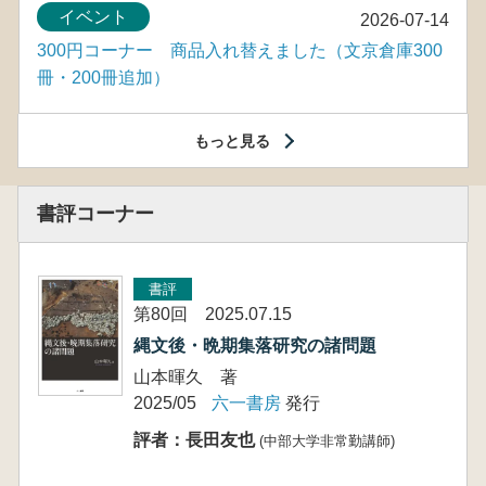
イベント
2026-07-14
300円コーナー 商品入れ替えました（文京倉庫300
冊・200冊追加）
もっと見る
書評コーナー
書評
第80回 2025.07.15
縄文後・晩期集落研究の諸問題
山本暉久 著
2025/05
六一書房
発行
評者：長田友也
(中部大学非常勤講師)