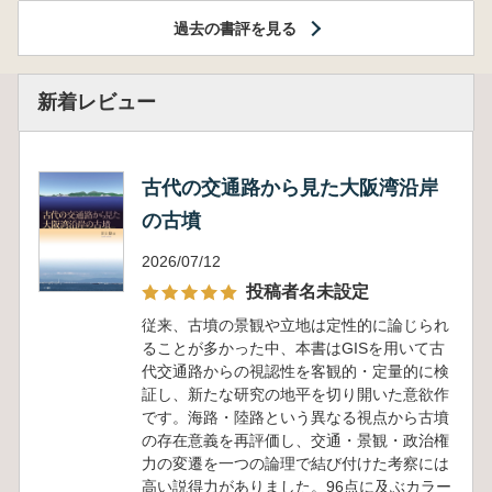
過去の書評を見る
新着レビュー
古代の交通路から見た大阪湾沿岸
の古墳
2026/07/12
投稿者名未設定
従来、古墳の景観や立地は定性的に論じられ
ることが多かった中、本書はGISを用いて古
代交通路からの視認性を客観的・定量的に検
証し、新たな研究の地平を切り開いた意欲作
です。海路・陸路という異なる視点から古墳
の存在意義を再評価し、交通・景観・政治権
力の変遷を一つの論理で結び付けた考察には
高い説得力がありました。96点に及ぶカラー