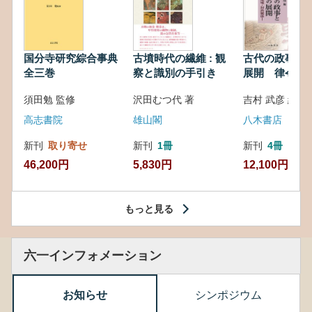
国分寺研究綜合事典
古墳時代の繊維 : 観
古代の政事と
全三巻
察と識別の手引き
展開 律令・
対外関係
須田勉 監修
沢田むつ代 著
吉村 武彦 編集
高志書院
雄山閣
八木書店
新刊
取り寄せ
新刊
1冊
新刊
4冊
46,200円
5,830円
12,100円
もっと見る
六一インフォメーション
お知らせ
シンポジウム