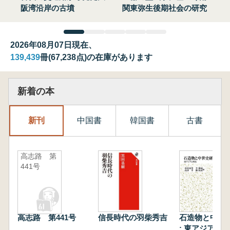
阪湾沿岸の古墳
関東弥生後期社会の研究
2026年08月07日現在、
139,439
冊(67,238点)の在庫があります
新着の本
新刊
中国書
韓国書
古書
高志路 第
441号
高志路 第441号
信長時代の羽柴秀吉
石造物と中世
: 東アジアと