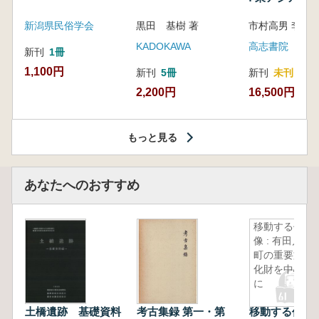
新潟県民俗学会
黒田 基樹 著
KADOKAWA
高志書院
新刊
1冊
1,100円
新刊
5冊
新刊
未刊
2,200円
16,500円
もっと見る
あなたへのおすすめ
移動する仏
像 : 有田川
町の重要文
化財を中心
に
土橋遺跡 基礎資料
考古集録 第一・第
移動する仏像 :