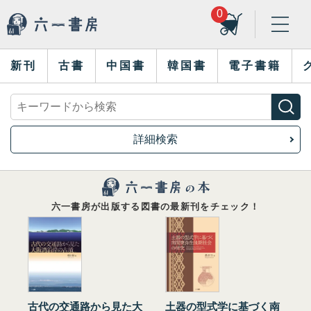
0
新刊
古書
中国書
韓国書
電子書籍
詳細検索
六一書房が出版する図書の最新刊をチェック！
古代の交通路から見た大
土器の型式学に基づく南