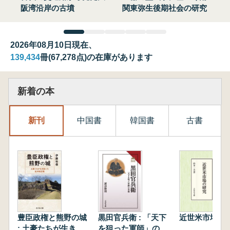
阪湾沿岸の古墳
関東弥生後期社会の研究
2026年08月10日現在、
139,434
冊(67,278点)の在庫があります
新着の本
新刊
中国書
韓国書
古書
豊臣政権と熊野の城
黒田官兵衛 : 「天下
近世米市場の
: 土豪たちが生き抜
を狙った軍師」の実