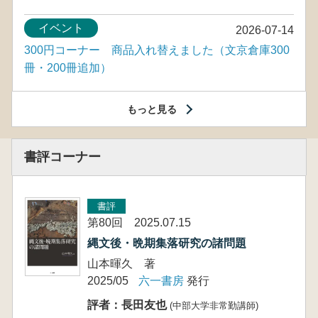
イベント
2026-07-14
300円コーナー 商品入れ替えました（文京倉庫300
冊・200冊追加）
もっと見る
書評コーナー
書評
第80回 2025.07.15
縄文後・晩期集落研究の諸問題
山本暉久 著
2025/05
六一書房
発行
評者：長田友也
(中部大学非常勤講師)