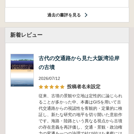
過去の書評を見る
新着レビュー
古代の交通路から見た大阪湾沿岸
の古墳
2026/07/12
投稿者名未設定
従来、古墳の景観や立地は定性的に論じられ
ることが多かった中、本書はGISを用いて古
代交通路からの視認性を客観的・定量的に検
証し、新たな研究の地平を切り開いた意欲作
です。海路・陸路という異なる視点から古墳
の存在意義を再評価し、交通・景観・政治権
力の変遷を一つの論理で結び付けた考察には