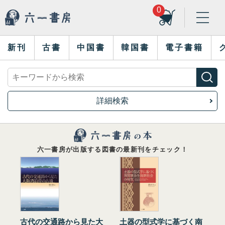
0
新刊
古書
中国書
韓国書
電子書籍
詳細検索
六一書房が出版する図書の最新刊をチェック！
古代の交通路から見た大
土器の型式学に基づく南