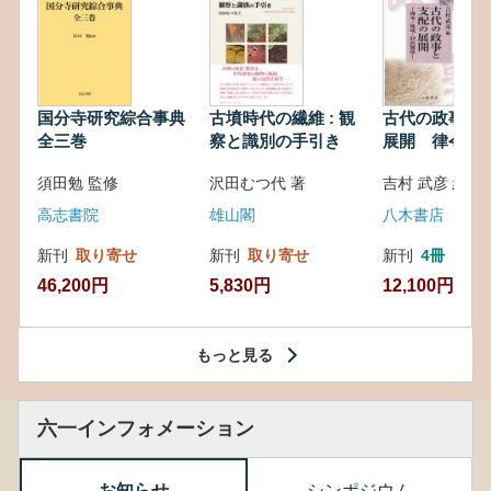
国分寺研究綜合事典
古墳時代の繊維 : 観
古代の政事と
全三巻
察と識別の手引き
展開 律令・
対外関係
須田勉 監修
沢田むつ代 著
吉村 武彦 編集
高志書院
雄山閣
八木書店
新刊
取り寄せ
新刊
取り寄せ
新刊
4冊
46,200円
5,830円
12,100円
もっと見る
六一インフォメーション
お知らせ
シンポジウム