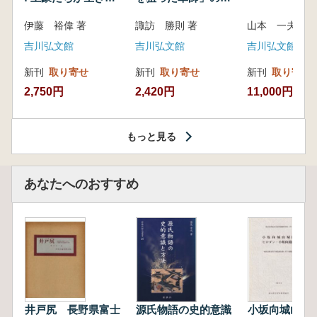
いた紀州制圧戦
像
伊藤 裕偉 著
諏訪 勝則 著
山本 一夫 
吉川弘文館
吉川弘文館
吉川弘文館
新刊
取り寄せ
新刊
取り寄せ
新刊
取り寄せ
2,750円
2,420円
11,000円
もっと見る
あなたへのおすすめ
井戸尻 長野県富士
源氏物語の史的意識
小坂向城山城