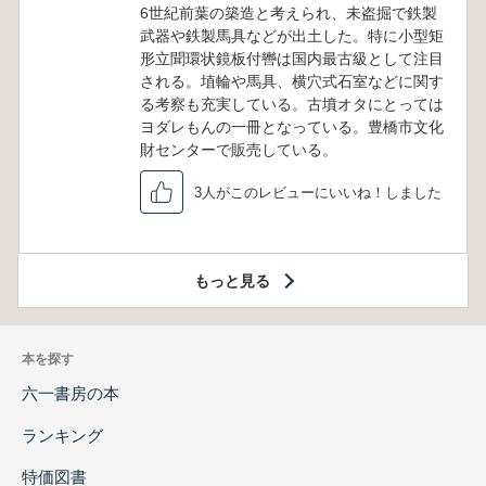
6世紀前葉の築造と考えられ、未盗掘で鉄製
武器や鉄製馬具などが出土した。特に小型矩
形立聞環状鏡板付轡は国内最古級として注目
される。埴輪や馬具、横穴式石室などに関す
る考察も充実している。古墳オタにとっては
ヨダレもんの一冊となっている。豊橋市文化
財センターで販売している。
3人がこのレビューにいいね！しました
もっと見る
本を探す
六一書房の本
ランキング
特価図書