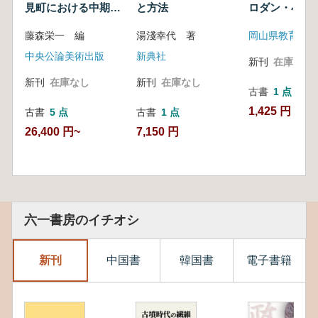
見町における中期縄
と方法
ロダン・小坂
文時代遺跡の研究
藤森栄一 編
湯淺幸代 著
岡山県教育委員
中央公論美術出版
新典社
新刊
在庫なし
新刊
在庫なし
新刊
在庫なし
古書
1 点
1,425 円
古書
5 点
古書
1 点
26,400 円~
7,150 円
六一書房のイチオシ
新刊
中国書
韓国書
電子書籍