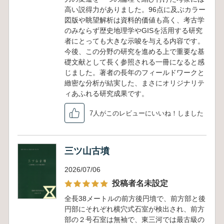
高い説得力がありました。96点に及ぶカラー
図版や眺望解析は資料的価値も高く、考古学
のみならず歴史地理学やGISを活用する研究
者にとっても大きな示唆を与える内容です。
今後、この分野の研究を進める上で重要な基
礎文献として長く参照される一冊になると感
じました。著者の長年のフィールドワークと
緻密な分析が結実した、まさにオリジナリテ
ィあふれる研究成果です。
7人がこのレビューにいいね！しました
三ツ山古墳
2026/07/06
投稿者名未設定
全長38メートルの前方後円墳で、前方部と後
円部にそれぞれ横穴式石室が検出され、前方
部の２号石室は無袖で、東三河では最古級の