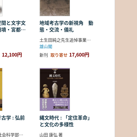
空間と文字文
地域考古学の新視角 動
円墳・宮都・
態・交流・儀礼
土生田純之先生追悼事業会 編
雄山閣
12,100円
17,600円
新刊
取り寄せ
古学 : 弘前
縄文時代 : 「定住革命」
と文化の多様性
弘前大学人文社会科学部北日本考古学研究センター 編
山田 康弘 著