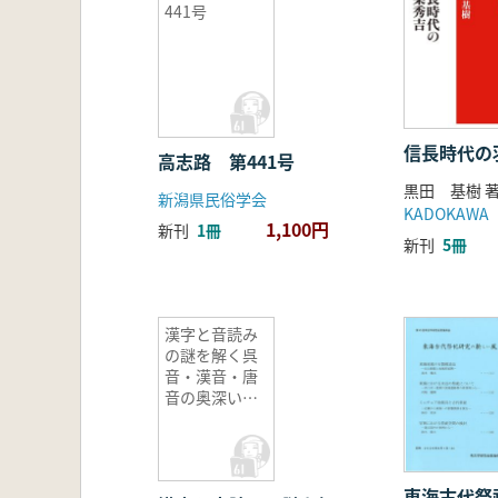
441号
信長時代の
高志路 第441号
黒田 基樹 
新潟県民俗学会
KADOKAWA
1,100円
新刊
1冊
新刊
5冊
漢字と音読み
の謎を解く呉
音・漢音・唐
音の奥深い世
界
東海古代祭