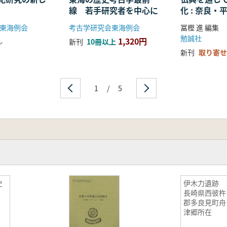
線 若手研究者を中心に
化 : 奈良
る仏教の受
東海例会
考古学研究会東海例会
冨樫 進 編集
開
勉誠社
1,320円
し
新刊
10冊以上
新刊
取り寄せ
1
/
5
史
伊木力遺跡
長崎県西彼杵
郡多良見町舟
津郷所在