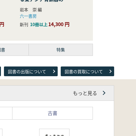
際的研究
岩本 崇 編
六一書房
 円
14,300 円
新刊
10冊以上
図書
特集
図書の出版について
図書の買取について
もっと見る
古書