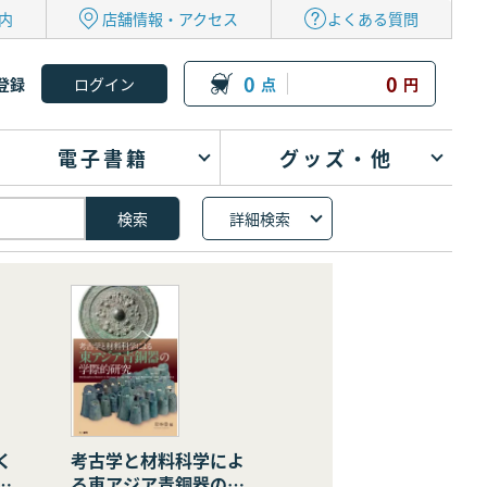
内
店舗情報・アクセス
よくある質問
0
0
登録
点
円
電子書籍
グッズ・他
詳細検索
く
考古学と材料科学によ
の
る東アジア青銅器の学