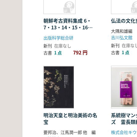
朝鮮考古資料集成 6・
仏法の文化
7・13・14・15・16・
大隅和雄編
17巻解説
吉川弘文館
出版科学総合研
新刊
在庫な
新刊
在庫なし
792 円
古書
1 点
古書
1 点
明治天皇と明治美術の名
系統樹マン
宝
ズ 霊長類編
ター・折り
要邦治、江馬潤一郎 他 編
株式会社キウ