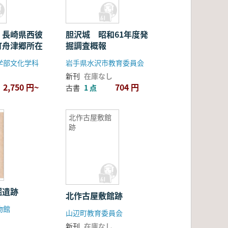
 長崎県西彼
胆沢城 昭和61年度発
町舟津郷所在
掘調査概報
学部文化学科
岩手県水沢市教育委員会
新刊
在庫なし
2,750 円~
704 円
古書
1 点
北作古屋敷館
跡
堀遺跡
北作古屋敷館跡
物館
山辺町教育委員会
新刊
在庫なし