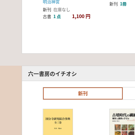
明治神宮
新刊
1冊
新刊
在庫なし
1,100 円
古書
1 点
六一書房のイチオシ
新刊