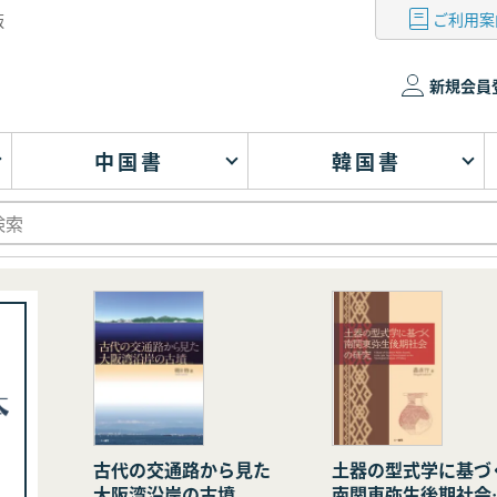
ご利用案
版
新規会員
中国書
韓国書
古代の交通路から見た
土器の型式学に基づ
大阪湾沿岸の古墳
南関東弥生後期社会