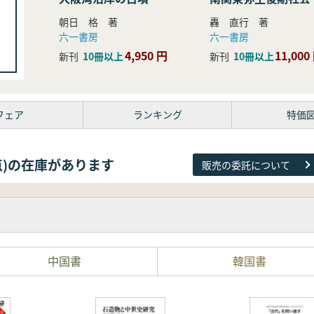
研究
朝日 格 著
轟 直行 著
六一書房
六一書房
4,950 円
11,000
新刊
10冊以上
新刊
10冊以上
フェア
ランキング
特価
38点)の在庫があります
販売の委託について
中国書
韓国書