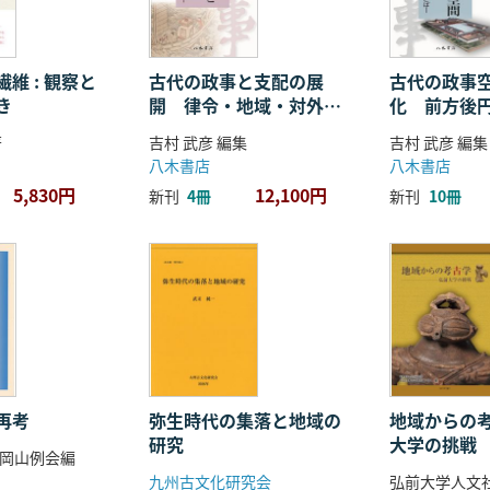
維 : 観察と
古代の政事と支配の展
古代の政事
き
開 律令・地域・対外関
化 前方後
係
ことば
著
吉村 武彦 編集
吉村 武彦 編集
八木書店
八木書店
5,830円
12,100円
新刊
4冊
新刊
10冊
再考
弥生時代の集落と地域の
地域からの考
研究
大学の挑戦
岡山例会編
九州古文化研究会