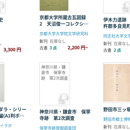
京都大学所蔵古瓦図録
史
伊木力遺跡
2 天沼俊一コレクショ
杵郡多良見
ン 日本篇
京都大学大学院文学研究科
同志社大学文
新刊
在庫なし
し
新刊
在庫なし
2,200 円~
古書
3 点
3,300 円
古書
2 点
神奈川県・鎌
倉市 保寧寺
跡 第2次調査
ダラ・シリー
野田市三ッ
神奈川県・鎌倉市 保寧
(A1判ポス
寺跡 第2次調査
野田市郷土博
畳みタイプ)
イラボ
新刊
在庫なし
保寧寺跡発掘調査団