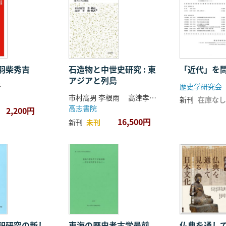
羽柴秀吉
石造物と中世史研究 : 東
「近代」を
アジアと列島
著
歴史学研究会
市村高男 李根雨 高津孝 劉恒武 編
新刊
在庫なし
高志書院
2,200円
16,500円
新刊
未刊
祀研究の新し
東海の歴史考古学最前
仏典を通し