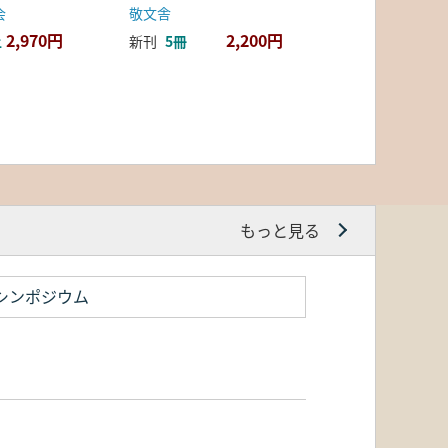
会
敬文舎
2,970円
2,200円
上
新刊
5冊
もっと見る
シンポジウム