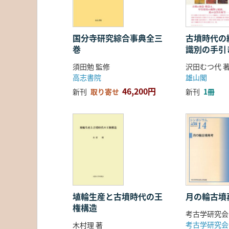
国分寺研究綜合事典全三
古墳時代の繊
巻
識別の手引
須田勉 監修
沢田むつ代 
高志書院
雄山閣
46,200円
新刊
取り寄せ
新刊
1冊
埴輪生産と古墳時代の王
月の輪古墳
権構造
考古学研究会
考古学研究会
木村理 著