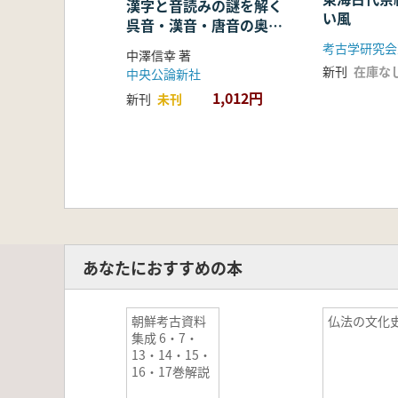
漢字と音読みの謎を解く
い風
呉音・漢音・唐音の奥深
い世界
考古学研究会
中澤信幸 著
新刊
在庫な
中央公論新社
1,012円
新刊
未刊
あなたにおすすめの本
朝鮮考古資料
仏法の文化
集成 6・7・
13・14・15・
16・17巻解説