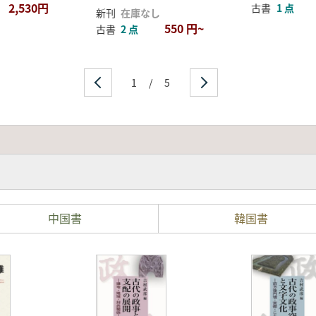
2,530円
古書
1 点
新刊
在庫なし
550 円~
古書
2 点
1
/
5
中国書
韓国書