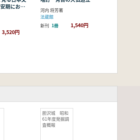
・平安期におけ
河内 将芳著
容・融合・展
法蔵館
1,540円
新刊
1冊
3,520円
胆沢城 昭和
61年度発掘調
査概報