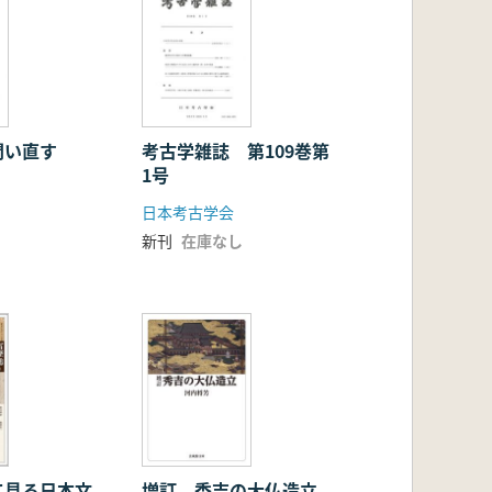
問い直す
考古学雑誌 第109巻第
1号
日本考古学会
新刊
在庫なし
て見る日本文
増訂 秀吉の大仏造立