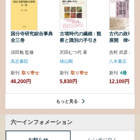
国分寺研究綜合事典
古墳時代の繊維 : 観
古代の政事と
全三巻
察と識別の手引き
展開 律令・
対外関係
須田勉 監修
沢田むつ代 著
吉村 武彦 編集
高志書院
雄山閣
八木書店
新刊
取り寄せ
新刊
取り寄せ
新刊
4冊
46,200円
5,830円
12,100円
もっと見る
六一インフォメーション
お知らせ
シンポジウム