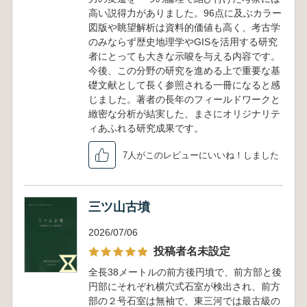
高い説得力がありました。96点に及ぶカラー
図版や眺望解析は資料的価値も高く、考古学
のみならず歴史地理学やGISを活用する研究
者にとっても大きな示唆を与える内容です。
今後、この分野の研究を進める上で重要な基
礎文献として長く参照される一冊になると感
じました。著者の長年のフィールドワークと
緻密な分析が結実した、まさにオリジナリテ
ィあふれる研究成果です。
7人がこのレビューにいいね！しました
三ツ山古墳
2026/07/06
投稿者名未設定
全長38メートルの前方後円墳で、前方部と後
円部にそれぞれ横穴式石室が検出され、前方
部の２号石室は無袖で、東三河では最古級の