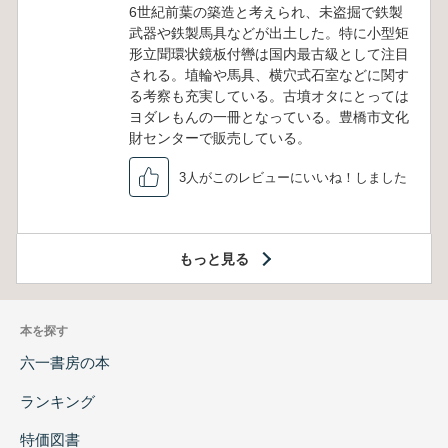
6世紀前葉の築造と考えられ、未盗掘で鉄製
武器や鉄製馬具などが出土した。特に小型矩
形立聞環状鏡板付轡は国内最古級として注目
される。埴輪や馬具、横穴式石室などに関す
る考察も充実している。古墳オタにとっては
ヨダレもんの一冊となっている。豊橋市文化
財センターで販売している。
3人がこのレビューにいいね！しました
もっと見る
本を探す
六一書房の本
ランキング
特価図書