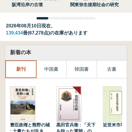
阪湾沿岸の古墳
関東弥生後期社会の研究
2026年08月10日現在、
139,434
冊(67,278点)の在庫があります
新着の本
新刊
中国書
韓国書
古書
豊臣政権と熊野の城
黒田官兵衛 : 「天下
近世米市場の
: 土豪たちが生き抜
を狙った軍師」の実