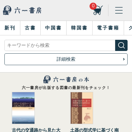
0
新刊
古書
中国書
韓国書
電子書籍
詳細検索
六一書房が出版する図書の最新刊をチェック！
古代の交通路から見た大
土器の型式学に基づく南