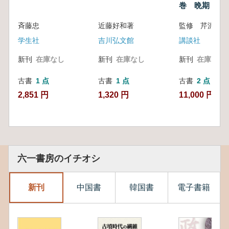
巻 晩期
斉藤忠
近藤好和著
学生社
吉川弘文館
講談社
新刊
在庫なし
新刊
在庫なし
新刊
在庫なし
古書
1 点
古書
1 点
古書
2 点
2,851 円
1,320 円
11,000 円~
六一書房のイチオシ
新刊
中国書
韓国書
電子書籍