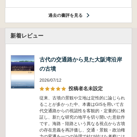
過去の書評を見る
新着レビュー
古代の交通路から見た大阪湾沿岸
の古墳
2026/07/12
投稿者名未設定
従来、古墳の景観や立地は定性的に論じられ
ることが多かった中、本書はGISを用いて古
代交通路からの視認性を客観的・定量的に検
証し、新たな研究の地平を切り開いた意欲作
です。海路・陸路という異なる視点から古墳
の存在意義を再評価し、交通・景観・政治権
力の変遷を一つの論理で結び付けた考察には