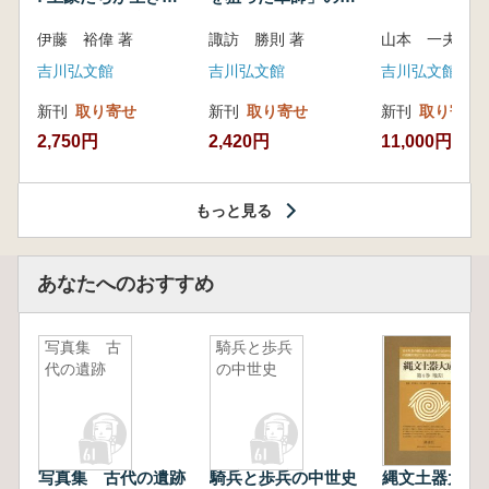
いた紀州制圧戦
像
伊藤 裕偉 著
諏訪 勝則 著
山本 一夫 
吉川弘文館
吉川弘文館
吉川弘文館
新刊
取り寄せ
新刊
取り寄せ
新刊
取り寄せ
2,750円
2,420円
11,000円
もっと見る
あなたへのおすすめ
写真集 古
騎兵と歩兵
代の遺跡
の中世史
写真集 古代の遺跡
騎兵と歩兵の中世史
縄文土器大成