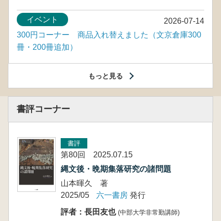
イベント
2026-07-14
300円コーナー 商品入れ替えました（文京倉庫300
冊・200冊追加）
もっと見る
書評コーナー
書評
第80回 2025.07.15
縄文後・晩期集落研究の諸問題
山本暉久 著
2025/05
六一書房
発行
評者：長田友也
(中部大学非常勤講師)