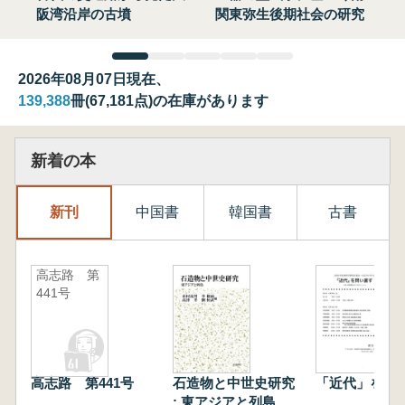
阪湾沿岸の古墳
関東弥生後期社会の研究
2026年08月07日現在、
139,388
冊(67,181点)の在庫があります
新着の本
新刊
中国書
韓国書
古書
高志路 第
441号
高志路 第441号
石造物と中世史研究
「近代」を問
: 東アジアと列島