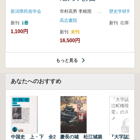
新潟県民俗学会
市村高男 李根雨 高津孝 劉恒武 編
歴史学研究会
高志書院
新刊
1冊
新刊
在庫なし
1,100円
新刊
未刊
16,500円
もっと見る
あなたへのおすすめ
『大字誌浪
江町権現
堂』のスス
メ
中国史 上・下 全2
慶長の城 松江城築
『大字誌浪江