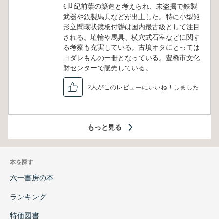
6世紀前葉の築造と考えられ、未盗掘で鉄製
武器や鉄製馬具などが出土した。特に小型矩
形立聞環状鏡板付轡は国内最古級として注目
される。埴輪や馬具、横穴式石室などに関す
る考察も充実している。古墳オタにとっては
ヨダレもんの一冊となっている。豊橋市文化
財センターで販売している。
2人がこのレビューにいいね！しました
もっと見る
本を探す
六一書房の本
ランキング
特価図書