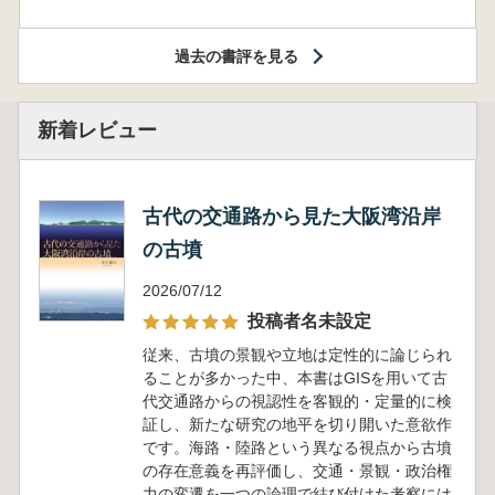
過去の書評を見る
新着レビュー
古代の交通路から見た大阪湾沿岸
の古墳
2026/07/12
投稿者名未設定
従来、古墳の景観や立地は定性的に論じられ
ることが多かった中、本書はGISを用いて古
代交通路からの視認性を客観的・定量的に検
証し、新たな研究の地平を切り開いた意欲作
です。海路・陸路という異なる視点から古墳
の存在意義を再評価し、交通・景観・政治権
力の変遷を一つの論理で結び付けた考察には