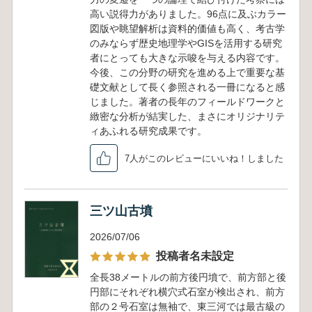
高い説得力がありました。96点に及ぶカラー
図版や眺望解析は資料的価値も高く、考古学
のみならず歴史地理学やGISを活用する研究
者にとっても大きな示唆を与える内容です。
今後、この分野の研究を進める上で重要な基
礎文献として長く参照される一冊になると感
じました。著者の長年のフィールドワークと
緻密な分析が結実した、まさにオリジナリテ
ィあふれる研究成果です。
7人がこのレビューにいいね！しました
三ツ山古墳
2026/07/06
投稿者名未設定
全長38メートルの前方後円墳で、前方部と後
円部にそれぞれ横穴式石室が検出され、前方
部の２号石室は無袖で、東三河では最古級の