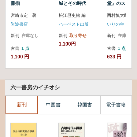
冊揃
城とその時代
堂』のススメ
宮崎市定 著
松江歴史館 編
西村慎太郎
岩波書店
ハーベスト出版
いりの舎
新刊
在庫なし
新刊
取り寄せ
新刊
在庫なし
1,100円
古書
1 点
古書
1 点
1,100 円
633 円
六一書房のイチオシ
新刊
中国書
韓国書
電子書籍