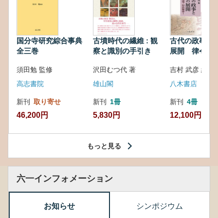
国分寺研究綜合事典
古墳時代の繊維 : 観
古代の政事と
全三巻
察と識別の手引き
展開 律令・
対外関係
須田勉 監修
沢田むつ代 著
吉村 武彦 編集
高志書院
雄山閣
八木書店
新刊
取り寄せ
新刊
1冊
新刊
4冊
46,200円
5,830円
12,100円
もっと見る
六一インフォメーション
お知らせ
シンポジウム