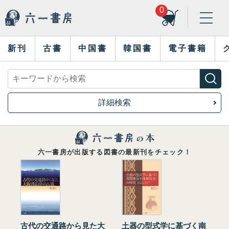
0
新刊
古書
中国書
韓国書
電子書籍
詳細検索
六一書房が出版する図書の最新刊をチェック！
古代の交通路から見た大
土器の型式学に基づく南