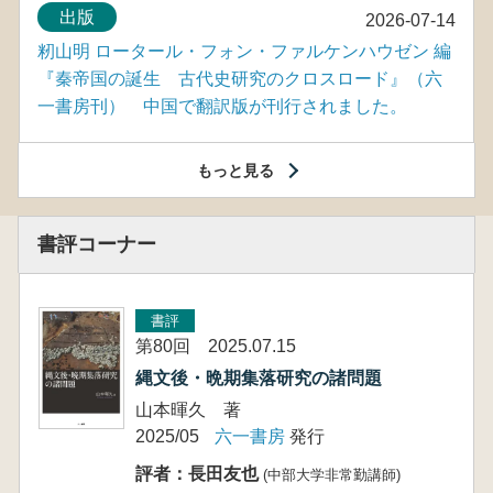
出版
2026-07-14
籾山明 ロータール・フォン・ファルケンハウゼン 編
『秦帝国の誕生 古代史研究のクロスロード』（六
一書房刊） 中国で翻訳版が刊行されました。
もっと見る
書評コーナー
書評
第80回 2025.07.15
縄文後・晩期集落研究の諸問題
山本暉久 著
2025/05
六一書房
発行
評者：長田友也
(中部大学非常勤講師)