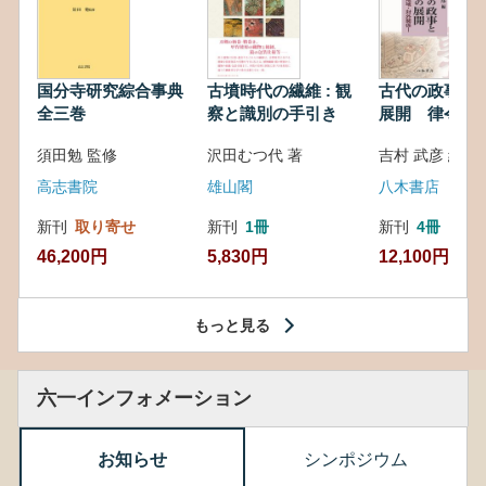
国分寺研究綜合事典
古墳時代の繊維 : 観
古代の政事と
全三巻
察と識別の手引き
展開 律令・
対外関係
須田勉 監修
沢田むつ代 著
吉村 武彦 編集
高志書院
雄山閣
八木書店
新刊
取り寄せ
新刊
1冊
新刊
4冊
46,200円
5,830円
12,100円
もっと見る
六一インフォメーション
お知らせ
シンポジウム