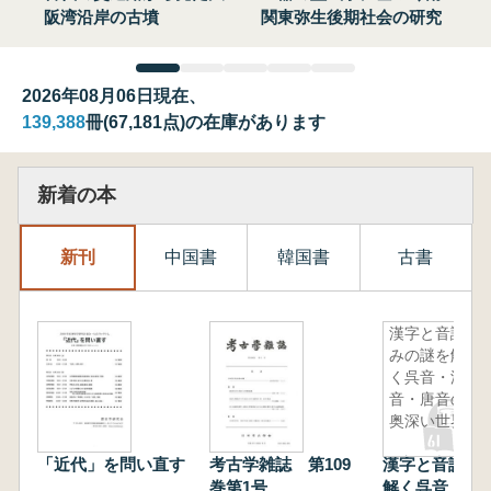
阪湾沿岸の古墳
関東弥生後期社会の研究
2026年08月06日現在、
139,388
冊(67,181点)の在庫があります
新着の本
新刊
中国書
韓国書
古書
漢字と音読
みの謎を解
く呉音・漢
音・唐音の
奥深い世界
「近代」を問い直す
考古学雑誌 第109
漢字と音読み
巻第1号
解く呉音・漢