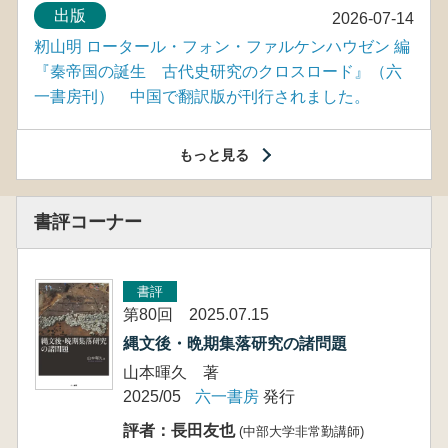
出版
2026-07-14
籾山明 ロータール・フォン・ファルケンハウゼン 編
『秦帝国の誕生 古代史研究のクロスロード』（六
一書房刊） 中国で翻訳版が刊行されました。
もっと見る
書評コーナー
書評
第80回 2025.07.15
縄文後・晩期集落研究の諸問題
山本暉久 著
2025/05
六一書房
発行
評者：長田友也
(中部大学非常勤講師)