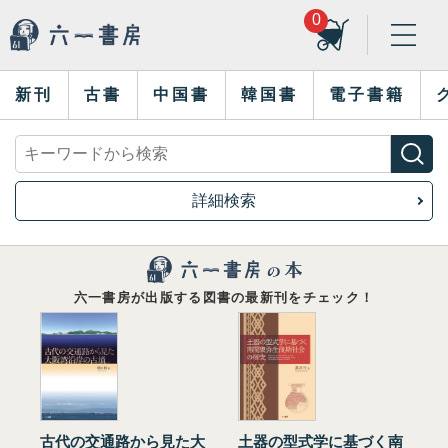
0
新刊
古書
中国書
韓国書
電子書籍
詳細検索
六一書房が出版する図書の最新刊をチェック！
古代の交通路から見た大
土器の型式学に基づく南