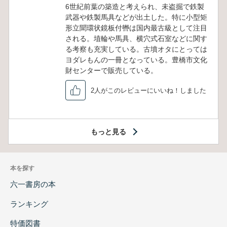
6世紀前葉の築造と考えられ、未盗掘で鉄製
武器や鉄製馬具などが出土した。特に小型矩
形立聞環状鏡板付轡は国内最古級として注目
される。埴輪や馬具、横穴式石室などに関す
る考察も充実している。古墳オタにとっては
ヨダレもんの一冊となっている。豊橋市文化
財センターで販売している。
2人がこのレビューにいいね！しました
もっと見る
本を探す
六一書房の本
ランキング
特価図書