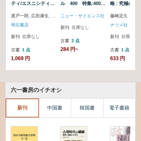
ティ/エスニシティ
ラフィ集成
ル 400 特集:400号
略 : 究極の巨
ポストメトロポリス
発刊を顧みて
の秘密
渡戸一郎, 広田康生, 田嶋淳子 編著
ニュー・サイエンス社
藤崎定久 著
期の都市エスノグラ
フィ集成
明石書店
ナツメ社
新刊
在庫なし
新刊
在庫なし
新刊
在庫なし
古書
2 点
284 円~
古書
1 点
古書
1 点
1,069 円
633 円
六一書房のイチオシ
新刊
中国書
韓国書
電子書籍