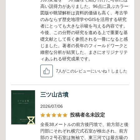
高い説得力がありました。96点に及ぶカラー
図版や眺望解析は資料的価値も高く、考古学
のみならず歴史地理学やGISを活用する研究
者にとっても大きな示唆を与える内容です。
今後、この分野の研究を進める上で重要な基
礎文献として長く参照される一冊になると感
じました。著者の長年のフィールドワークと
緻密な分析が結実した、まさにオリジナリテ
ィあふれる研究成果です。
7人がこのレビューにいいね！しました
三ツ山古墳
2026/07/06
投稿者名未設定
全長38メートルの前方後円墳で、前方部と後
円部にそれぞれ横穴式石室が検出され、前方
部の２号石室は無袖で、東三河では最古級の