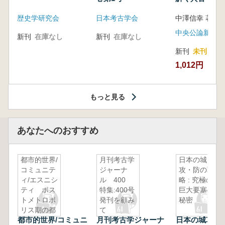
音の奥深い世
歴史学研究会
日本考古学会
中澤信幸 著
中央公論新社
新刊
在庫なし
新刊
在庫なし
新刊
未刊
1,012円
もっと見る
あなたへのおすすめ
都市的世界/
月刊考古学
日本の城
コミュニテ
ジャーナ
攻・防の戦
ィ/エスニシ
ル 400
略 : 究極の
ティ ポス
特集:400号
巨大要塞の
トメトロポ
発刊を顧み
秘密
リス期の都
て
都市的世界/コミュニ
月刊考古学ジャーナ
日本の城攻・
市エスノグ