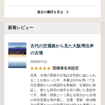
過去の書評を見る
新着レビュー
古代の交通路から見た大阪湾沿岸
の古墳
2026/07/12
投稿者名未設定
従来、古墳の景観や立地は定性的に論じられ
ることが多かった中、本書はGISを用いて古
代交通路からの視認性を客観的・定量的に検
証し、新たな研究の地平を切り開いた意欲作
です。海路・陸路という異なる視点から古墳
の存在意義を再評価し、交通・景観・政治権
力の変遷を一つの論理で結び付けた考察には