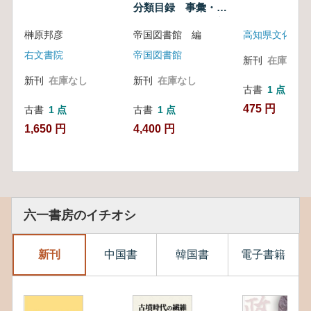
分類目録 事彙・叢
書・雑書・雑誌・新
榊原邦彦
帝国図書館 編
聞紙之部
右文書院
帝国図書館
新刊
在庫なし
新刊
在庫なし
新刊
在庫なし
古書
1 点
475 円
古書
1 点
古書
1 点
1,650 円
4,400 円
六一書房のイチオシ
新刊
中国書
韓国書
電子書籍