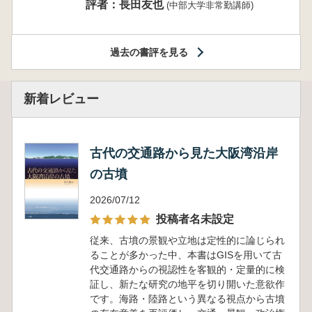
評者：長田友也
(中部大学非常勤講師)
過去の書評を見る
新着レビュー
古代の交通路から見た大阪湾沿岸
の古墳
2026/07/12
投稿者名未設定
従来、古墳の景観や立地は定性的に論じられ
ることが多かった中、本書はGISを用いて古
代交通路からの視認性を客観的・定量的に検
証し、新たな研究の地平を切り開いた意欲作
です。海路・陸路という異なる視点から古墳