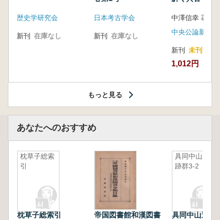
音の奥深い世
歴史学研究会
日本考古学会
中澤信幸 著
中央公論新社
新刊
在庫なし
新刊
在庫なし
新刊
未刊
1,012円
もっと見る
あなたへのおすすめ
枕草子総索
具同中山遺
引
跡群3-2
枕草子総索引
帝国図書館和漢図書
具同中山遺跡群