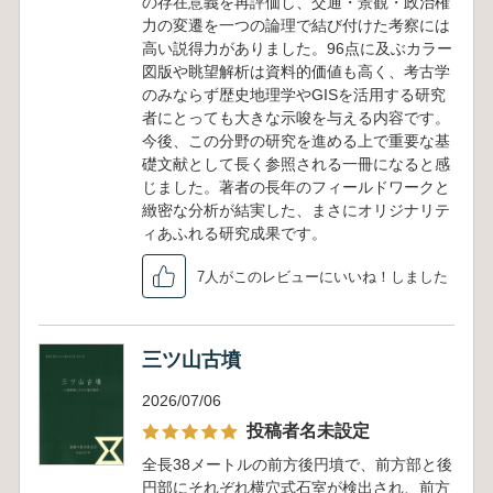
の存在意義を再評価し、交通・景観・政治権
力の変遷を一つの論理で結び付けた考察には
高い説得力がありました。96点に及ぶカラー
図版や眺望解析は資料的価値も高く、考古学
のみならず歴史地理学やGISを活用する研究
者にとっても大きな示唆を与える内容です。
今後、この分野の研究を進める上で重要な基
礎文献として長く参照される一冊になると感
じました。著者の長年のフィールドワークと
緻密な分析が結実した、まさにオリジナリテ
ィあふれる研究成果です。
7人がこのレビューにいいね！しました
三ツ山古墳
2026/07/06
投稿者名未設定
全長38メートルの前方後円墳で、前方部と後
円部にそれぞれ横穴式石室が検出され、前方