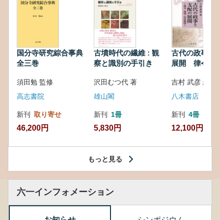
国分寺研究綜合事典
古墳時代の繊維 : 観
古代の政事と
全三巻
察と識別の手引き
展開 律令・
対外関係
須田勉 監修
沢田むつ代 著
吉村 武彦 編集
高志書院
雄山閣
八木書店
新刊
取り寄せ
新刊
1冊
新刊
4冊
46,200円
5,830円
12,100円
もっと見る
六一インフォメーション
お知らせ
シンポジウム