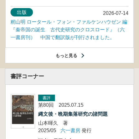
出版
2026-07-14
籾山明 ロータール・フォン・ファルケンハウゼン 編
『秦帝国の誕生 古代史研究のクロスロード』（六
一書房刊） 中国で翻訳版が刊行されました。
もっと見る
書評コーナー
書評
第80回 2025.07.15
縄文後・晩期集落研究の諸問題
山本暉久 著
2025/05
六一書房
発行