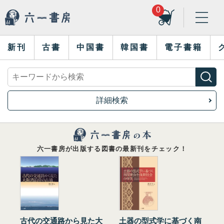
0
新刊
古書
中国書
韓国書
電子書籍
詳細検索
六一書房が出版する図書の最新刊をチェック！
古代の交通路から見た大
土器の型式学に基づく南