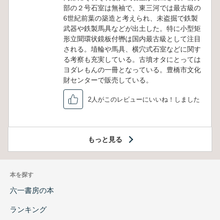
部の２号石室は無袖で、東三河では最古級の
6世紀前葉の築造と考えられ、未盗掘で鉄製
武器や鉄製馬具などが出土した。特に小型矩
形立聞環状鏡板付轡は国内最古級として注目
される。埴輪や馬具、横穴式石室などに関す
る考察も充実している。古墳オタにとっては
ヨダレもんの一冊となっている。豊橋市文化
財センターで販売している。
2人がこのレビューにいいね！しました
もっと見る
本を探す
六一書房の本
ランキング