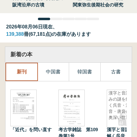
阪湾沿岸の古墳
関東弥生後期社会の研究
2026年08月06日現在、
139,388
冊(67,181点)の在庫があります
新着の本
新刊
中国書
韓国書
古書
漢字と音読
みの謎を解
く呉音・漢
音・唐音の
奥深い世界
「近代」を問い直す
考古学雑誌 第109
漢字と音読み
巻第1号
解く呉音・漢