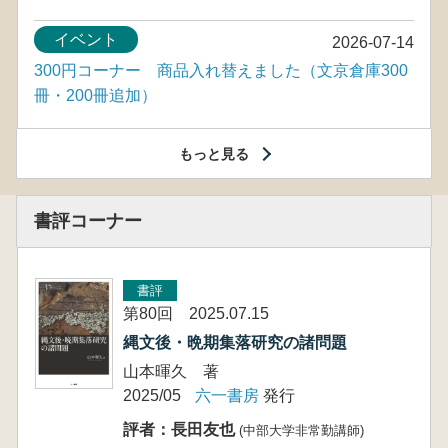
イベント
2026-07-14
300円コーナー 商品入れ替えました（文京倉庫300
冊・200冊追加）
もっと見る
書評コーナー
書評
第80回 2025.07.15
縄文後・晩期集落研究の諸問題
山本暉久 著
2025/05
六一書房
発行
評者：長田友也
(中部大学非常勤講師)