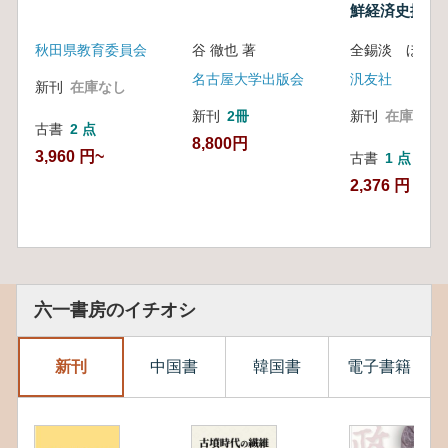
鮮経済史探究)
秋田県教育委員会
谷 徹也 著
全錫淡 ほか
名古屋大学出版会
汎友社
新刊
在庫なし
新刊
2冊
新刊
在庫なし
古書
2 点
8,800円
3,960 円~
古書
1 点
2,376 円
六一書房のイチオシ
新刊
中国書
韓国書
電子書籍