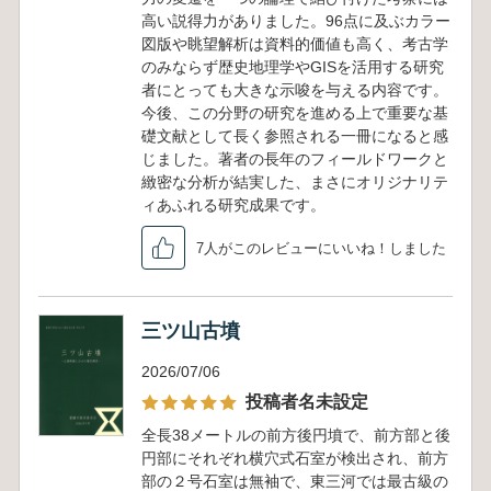
高い説得力がありました。96点に及ぶカラー
図版や眺望解析は資料的価値も高く、考古学
のみならず歴史地理学やGISを活用する研究
者にとっても大きな示唆を与える内容です。
今後、この分野の研究を進める上で重要な基
礎文献として長く参照される一冊になると感
じました。著者の長年のフィールドワークと
緻密な分析が結実した、まさにオリジナリテ
ィあふれる研究成果です。
7人がこのレビューにいいね！しました
三ツ山古墳
2026/07/06
投稿者名未設定
全長38メートルの前方後円墳で、前方部と後
円部にそれぞれ横穴式石室が検出され、前方
部の２号石室は無袖で、東三河では最古級の