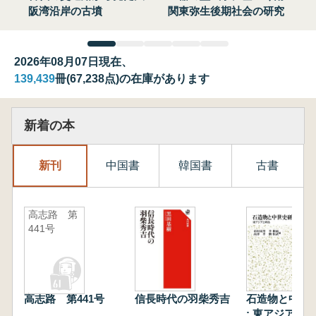
阪湾沿岸の古墳
関東弥生後期社会の研究
2026年08月07日現在、
139,439
冊(67,238点)の在庫があります
新着の本
新刊
中国書
韓国書
古書
高志路 第
441号
高志路 第441号
信長時代の羽柴秀吉
石造物と中世
: 東アジアと