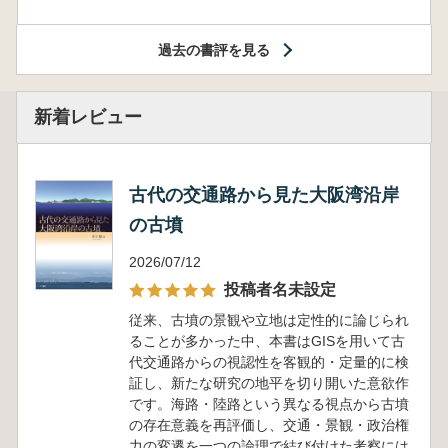
過去の書評を見る
新着レビュー
古代の交通路から見た大阪湾沿岸
の古墳
2026/07/12
投稿者名未設定
従来、古墳の景観や立地は定性的に論じられ
ることが多かった中、本書はGISを用いて古
代交通路からの視認性を客観的・定量的に検
証し、新たな研究の地平を切り開いた意欲作
です。海路・陸路という異なる視点から古墳
の存在意義を再評価し、交通・景観・政治権
力の変遷を一つの論理で結び付けた考察には