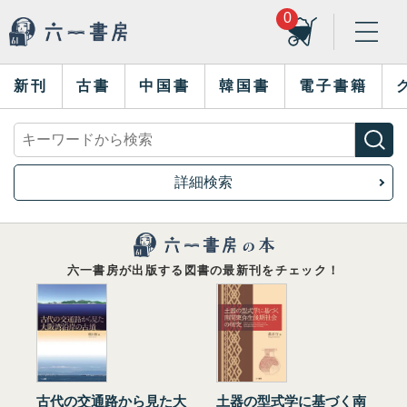
0
新刊
古書
中国書
韓国書
電子書籍
詳細検索
六一書房が出版する図書の最新刊をチェック！
古代の交通路から見た大
土器の型式学に基づく南