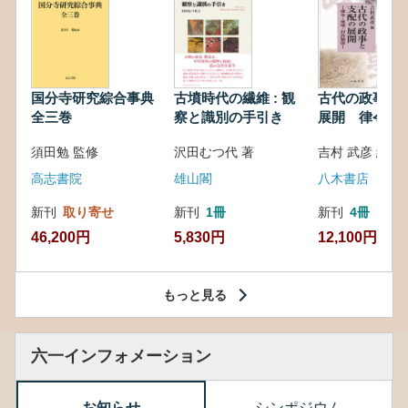
国分寺研究綜合事典
古墳時代の繊維 : 観
古代の政事と
全三巻
察と識別の手引き
展開 律令・
対外関係
須田勉 監修
沢田むつ代 著
吉村 武彦 編集
高志書院
雄山閣
八木書店
新刊
取り寄せ
新刊
1冊
新刊
4冊
46,200円
5,830円
12,100円
もっと見る
六一インフォメーション
お知らせ
シンポジウム