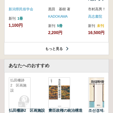
新潟県民俗学会
黒田 基樹 著
KADOKAWA
高志書院
新刊
1冊
1,100円
新刊
5冊
新刊
未刊
2,200円
16,500円
もっと見る
あなたへのおすすめ
払田柵跡
2 区画施
設
払田柵跡2 区画施設
豊臣政権の統治構造
조선경제사탐구