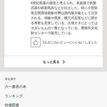
6世紀前葉の築造と考えられ、未盗掘で鉄製
武器や鉄製馬具などが出土した。特に小型矩
形立聞環状鏡板付轡は国内最古級として注目
される。埴輪や馬具、横穴式石室などに関す
る考察も充実している。古墳オタにとっては
ヨダレもんの一冊となっている。豊橋市文化
財センターで販売している。
2人がこのレビューにいいね！しました
もっと見る
本を探す
六一書房の本
ランキング
特価図書