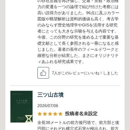
の存在意義を再評価し、交通・景観・政治権
力の変遷を一つの論理で結び付けた考察には
高い説得力がありました。96点に及ぶカラー
図版や眺望解析は資料的価値も高く、考古学
のみならず歴史地理学やGISを活用する研究
者にとっても大きな示唆を与える内容です。
今後、この分野の研究を進める上で重要な基
礎文献として長く参照される一冊になると感
じました。著者の長年のフィールドワークと
緻密な分析が結実した、まさにオリジナリテ
ィあふれる研究成果です。
7人がこのレビューにいいね！しました
三ツ山古墳
2026/07/06
投稿者名未設定
全長38メートルの前方後円墳で、前方部と後
円部にそれぞれ横穴式石室が検出され、前方