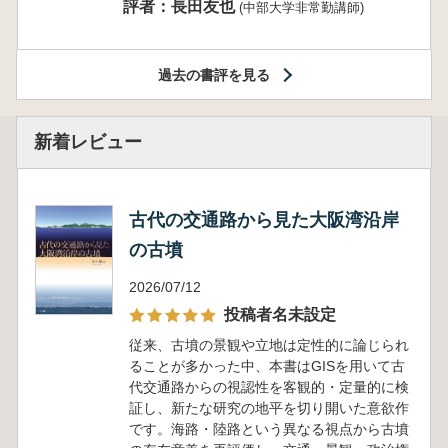
評者：長田友也
(中部大学非常勤講師)
過去の書評を見る
新着レビュー
古代の交通路から見た大阪湾沿岸
の古墳
2026/07/12
投稿者名未設定
従来、古墳の景観や立地は定性的に論じられ
ることが多かった中、本書はGISを用いて古
代交通路からの視認性を客観的・定量的に検
証し、新たな研究の地平を切り開いた意欲作
です。海路・陸路という異なる視点から古墳