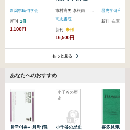
新潟県民俗学会
市村高男 李根雨 高津孝 劉恒武 編
歴史学研究会
高志書院
新刊
1冊
新刊
在庫なし
1,100円
新刊
未刊
16,500円
もっと見る
あなたへのおすすめ
小千谷の歴
史
한국어촌사회학 (韓
小千谷の歴史
喜多見陣屋遺