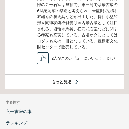
部の２号石室は無袖で、東三河では最古級の
6世紀前葉の築造と考えられ、未盗掘で鉄製
武器や鉄製馬具などが出土した。特に小型矩
形立聞環状鏡板付轡は国内最古級として注目
される。埴輪や馬具、横穴式石室などに関す
る考察も充実している。古墳オタにとっては
ヨダレもんの一冊となっている。豊橋市文化
財センターで販売している。
2人がこのレビューにいいね！しました
もっと見る
本を探す
六一書房の本
ランキング