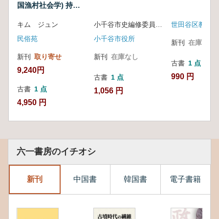
国漁村社会学) 持続
可能な島と漁村の多
キム ジュン
小千谷市史編修委員会編
元的価値を論ずる
民俗苑
小千谷市役所
新刊
在庫なし
新刊
取り寄せ
新刊
在庫なし
古書
1 点
9,240円
990 円
古書
1 点
古書
1 点
1,056 円
4,950 円
六一書房のイチオシ
新刊
中国書
韓国書
電子書籍