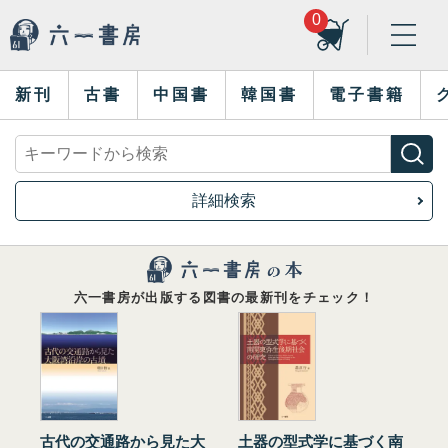
0
新刊
古書
中国書
韓国書
電子書籍
詳細検索
六一書房が出版する図書の最新刊をチェック！
古代の交通路から見た大
土器の型式学に基づく南