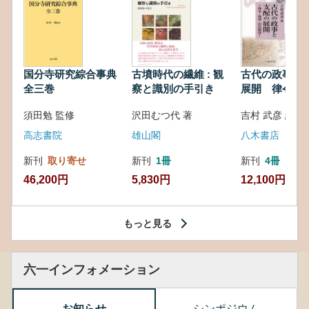
国分寺研究綜合事典
古墳時代の繊維 : 観
古代の政事と
全三巻
察と識別の手引き
展開 律令・
対外関係
須田勉 監修
沢田むつ代 著
吉村 武彦 編集
高志書院
雄山閣
八木書店
新刊
取り寄せ
新刊
1冊
新刊
4冊
46,200円
5,830円
12,100円
もっと見る
六一インフォメーション
お知らせ
シンポジウム