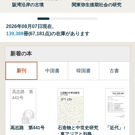
阪湾沿岸の古墳
関東弥生後期社会の研究
2026年08月07日現在、
139,388
冊(67,181点)の在庫があります
新着の本
新刊
中国書
韓国書
古書
高志路 第
441号
高志路 第441号
石造物と中世史研究
「近代」を問
: 東アジアと列島