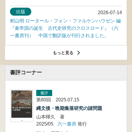
出版
2026-07-14
籾山明 ロータール・フォン・ファルケンハウゼン 編
『秦帝国の誕生 古代史研究のクロスロード』（六
一書房刊） 中国で翻訳版が刊行されました。
もっと見る
書評コーナー
書評
第80回 2025.07.15
縄文後・晩期集落研究の諸問題
山本暉久 著
2025/05
六一書房
発行