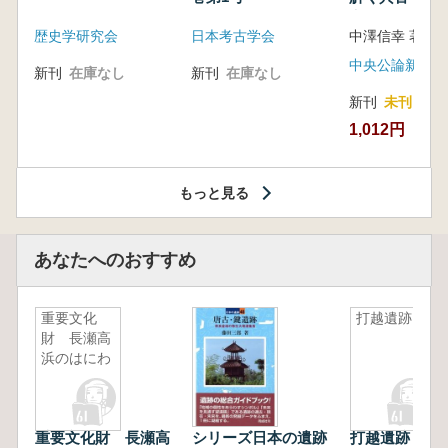
音の奥深い世
歴史学研究会
日本考古学会
中澤信幸 著
中央公論新社
新刊
在庫なし
新刊
在庫なし
新刊
未刊
1,012円
もっと見る
あなたへのおすすめ
重要文化
打越遺跡
財 長瀬高
浜のはにわ
重要文化財 長瀬高
シリーズ日本の遺跡
打越遺跡