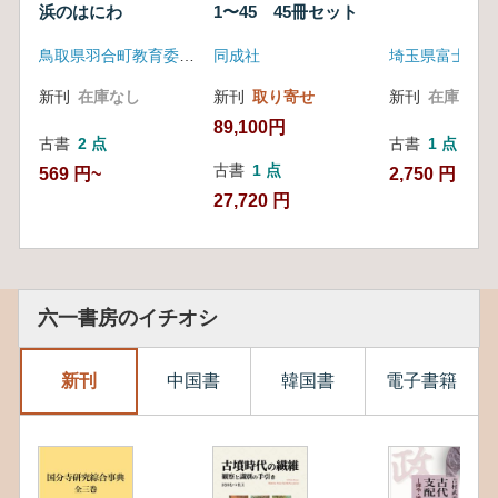
浜のはにわ
1〜45 45冊セット
鳥取県羽合町教育委員会・羽合町歴史民俗資料館
同成社
新刊
在庫なし
新刊
取り寄せ
新刊
在庫なし
89,100円
古書
2 点
古書
1 点
古書
1 点
569 円~
2,750 円
27,720 円
六一書房のイチオシ
新刊
中国書
韓国書
電子書籍