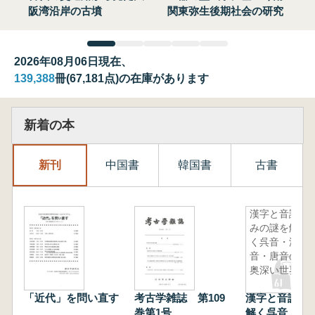
阪湾沿岸の古墳
関東弥生後期社会の研究
2026年08月06日現在、
139,388
冊(67,181点)の在庫があります
新着の本
新刊
中国書
韓国書
古書
漢字と音読
みの謎を解
く呉音・漢
音・唐音の
奥深い世界
「近代」を問い直す
考古学雑誌 第109
漢字と音読み
巻第1号
解く呉音・漢