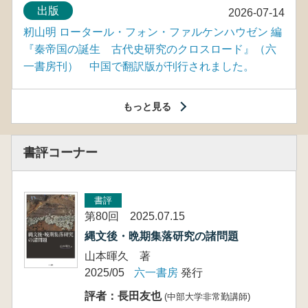
出版
2026-07-14
籾山明 ロータール・フォン・ファルケンハウゼン 編
『秦帝国の誕生 古代史研究のクロスロード』（六
一書房刊） 中国で翻訳版が刊行されました。
もっと見る
書評コーナー
書評
第80回 2025.07.15
縄文後・晩期集落研究の諸問題
山本暉久 著
2025/05
六一書房
発行
評者：長田友也
(中部大学非常勤講師)