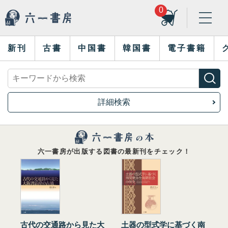
0
新刊
古書
中国書
韓国書
電子書籍
詳細検索
六一書房が出版する図書の最新刊をチェック！
古代の交通路から見た大
土器の型式学に基づく南