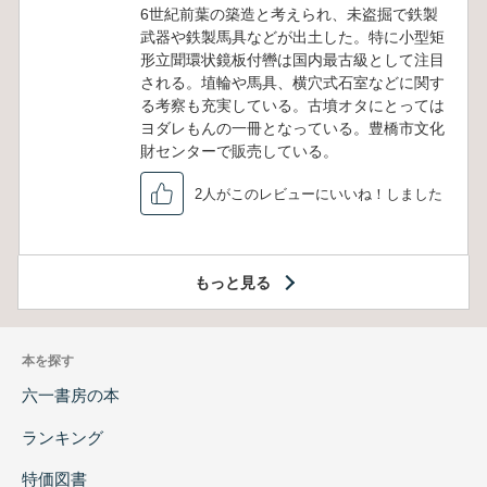
6世紀前葉の築造と考えられ、未盗掘で鉄製
武器や鉄製馬具などが出土した。特に小型矩
形立聞環状鏡板付轡は国内最古級として注目
される。埴輪や馬具、横穴式石室などに関す
る考察も充実している。古墳オタにとっては
ヨダレもんの一冊となっている。豊橋市文化
財センターで販売している。
2人がこのレビューにいいね！しました
もっと見る
本を探す
六一書房の本
ランキング
特価図書