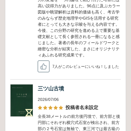
高い説得力がありました。96点に及ぶカラー
図版や眺望解析は資料的価値も高く、考古学
のみならず歴史地理学やGISを活用する研究
者にとっても大きな示唆を与える内容です。
今後、この分野の研究を進める上で重要な基
礎文献として長く参照される一冊になると感
じました。著者の長年のフィールドワークと
緻密な分析が結実した、まさにオリジナリテ
ィあふれる研究成果です。
7人がこのレビューにいいね！しました
三ツ山古墳
2026/07/06
投稿者名未設定
全長38メートルの前方後円墳で、前方部と後
円部にそれぞれ横穴式石室が検出され、前方
部の２号石室は無袖で、東三河では最古級の