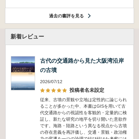
過去の書評を見る
新着レビュー
古代の交通路から見た大阪湾沿岸
の古墳
2026/07/12
投稿者名未設定
従来、古墳の景観や立地は定性的に論じられ
ることが多かった中、本書はGISを用いて古
代交通路からの視認性を客観的・定量的に検
証し、新たな研究の地平を切り開いた意欲作
です。海路・陸路という異なる視点から古墳
の存在意義を再評価し、交通・景観・政治権
力の変遷を一つの論理で結び付けた考察には