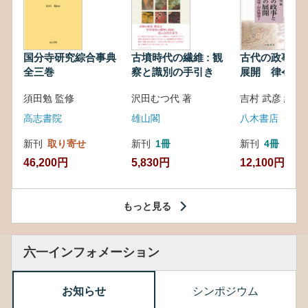
国分寺研究綜合事典
古墳時代の繊維 : 観
古代の政事と
全三巻
察と識別の手引き
展開 律令・
対外関係
須田勉 監修
沢田むつ代 著
吉村 武彦 編集
高志書院
雄山閣
八木書店
新刊
取り寄せ
新刊
1冊
新刊
4冊
46,200円
5,830円
12,100円
もっと見る
六一インフォメーション
お知らせ
シンポジウム