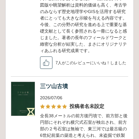
図版や眺望解析は資料的価値も高く、考古学
のみならず歴史地理学やGISを活用する研究
者にとっても大きな示唆を与える内容です。
今後、この分野の研究を進める上で重要な基
礎文献として長く参照される一冊になると感
じました。著者の長年のフィールドワークと
緻密な分析が結実した、まさにオリジナリテ
ィあふれる研究成果です。
7人がこのレビューにいいね！しました
三ツ山古墳
2026/07/06
投稿者名未設定
全長38メートルの前方後円墳で、前方部と後
円部にそれぞれ横穴式石室が検出され、前方
部の２号石室は無袖で、東三河では最古級の
6世紀前葉の築造と考えられ、未盗掘で鉄製