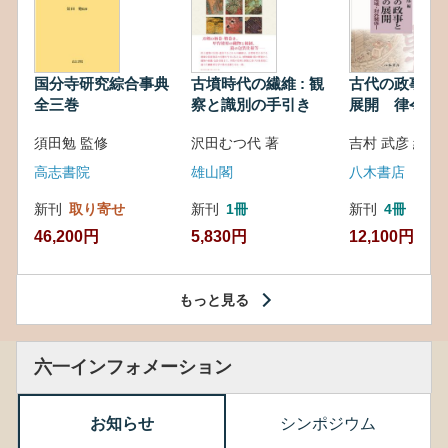
国分寺研究綜合事典
古墳時代の繊維 : 観
古代の政事と
全三巻
察と識別の手引き
展開 律令・
対外関係
須田勉 監修
沢田むつ代 著
吉村 武彦 編集
高志書院
雄山閣
八木書店
新刊
取り寄せ
新刊
1冊
新刊
4冊
46,200円
5,830円
12,100円
もっと見る
六一インフォメーション
お知らせ
シンポジウム