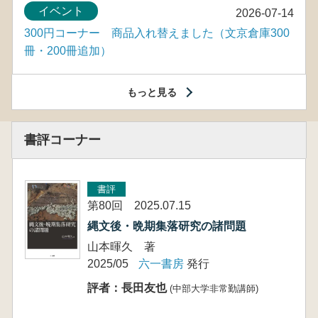
イベント
2026-07-14
300円コーナー 商品入れ替えました（文京倉庫300
冊・200冊追加）
もっと見る
書評コーナー
書評
第80回 2025.07.15
縄文後・晩期集落研究の諸問題
山本暉久 著
2025/05
六一書房
発行
評者：長田友也
(中部大学非常勤講師)