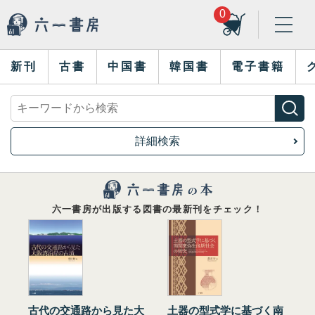
0
新刊
古書
中国書
韓国書
電子書籍
詳細検索
六一書房が出版する図書の最新刊をチェック！
古代の交通路から見た大
土器の型式学に基づく南