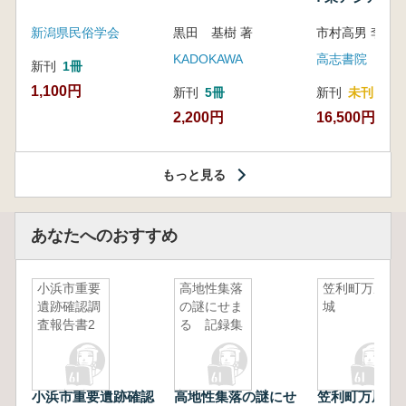
新潟県民俗学会
黒田 基樹 著
KADOKAWA
高志書院
新刊
1冊
1,100円
新刊
5冊
新刊
未刊
2,200円
16,500円
もっと見る
あなたへのおすすめ
小浜市重要
高地性集落
笠利町万屋
遺跡確認調
の謎にせま
城
査報告書2
る 記録集
小浜市重要遺跡確認
高地性集落の謎にせ
笠利町万屋城