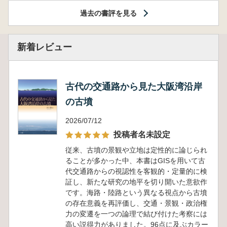
過去の書評を見る
新着レビュー
古代の交通路から見た大阪湾沿岸
の古墳
2026/07/12
投稿者名未設定
従来、古墳の景観や立地は定性的に論じられ
ることが多かった中、本書はGISを用いて古
代交通路からの視認性を客観的・定量的に検
証し、新たな研究の地平を切り開いた意欲作
です。海路・陸路という異なる視点から古墳
の存在意義を再評価し、交通・景観・政治権
力の変遷を一つの論理で結び付けた考察には
高い説得力がありました。96点に及ぶカラー