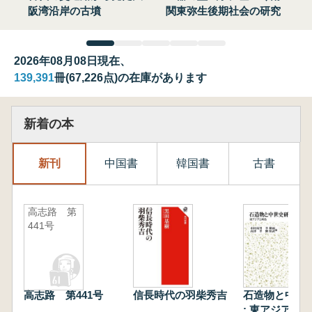
阪湾沿岸の古墳
関東弥生後期社会の研究
2026年08月08日現在、
139,391
冊(67,226点)の在庫があります
新着の本
新刊
中国書
韓国書
古書
高志路 第
441号
高志路 第441号
信長時代の羽柴秀吉
石造物と中世
: 東アジアと