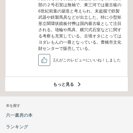
部の２号石室は無袖で、東三河では最古級の
6世紀前葉の築造と考えられ、未盗掘で鉄製
武器や鉄製馬具などが出土した。特に小型矩
形立聞環状鏡板付轡は国内最古級として注目
される。埴輪や馬具、横穴式石室などに関す
る考察も充実している。古墳オタにとっては
ヨダレもんの一冊となっている。豊橋市文化
財センターで販売している。
2人がこのレビューにいいね！しました
もっと見る
本を探す
六一書房の本
ランキング