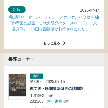
出版
2026-07-14
籾山明 ロータール・フォン・ファルケンハウゼン 編
『秦帝国の誕生 古代史研究のクロスロード』（六
一書房刊） 中国で翻訳版が刊行されました。
もっと見る
書評コーナー
書評
第80回 2025.07.15
縄文後・晩期集落研究の諸問題
山本暉久 著
2025/05
六一書房
発行