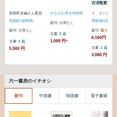
百済甄萱大王)
筑前町史編さん委員会 編
かながわ考古学財団
イ ドハク
筑前町(福岡県)
周留城出版
新刊
在庫なし
新刊
在庫なし
新刊
取り寄せ
古書
2 点
6,160円
1,069 円~
古書
1 点
古書
1 点
5,500 円
3,080 円
六一書房のイチオシ
新刊
中国書
韓国書
電子書籍