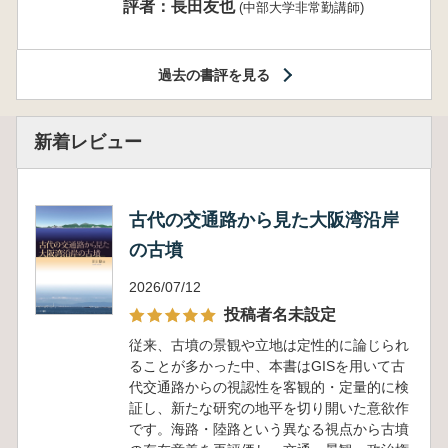
評者：長田友也
(中部大学非常勤講師)
過去の書評を見る
新着レビュー
古代の交通路から見た大阪湾沿岸
の古墳
2026/07/12
投稿者名未設定
従来、古墳の景観や立地は定性的に論じられ
ることが多かった中、本書はGISを用いて古
代交通路からの視認性を客観的・定量的に検
証し、新たな研究の地平を切り開いた意欲作
です。海路・陸路という異なる視点から古墳