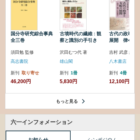
国分寺研究綜合事典
古墳時代の繊維 : 観
古代の政事と
全三巻
察と識別の手引き
展開 律令・
対外関係
須田勉 監修
沢田むつ代 著
吉村 武彦 編集
高志書院
雄山閣
八木書店
新刊
取り寄せ
新刊
1冊
新刊
4冊
46,200円
5,830円
12,100円
もっと見る
六一インフォメーション
お知らせ
シンポジウム