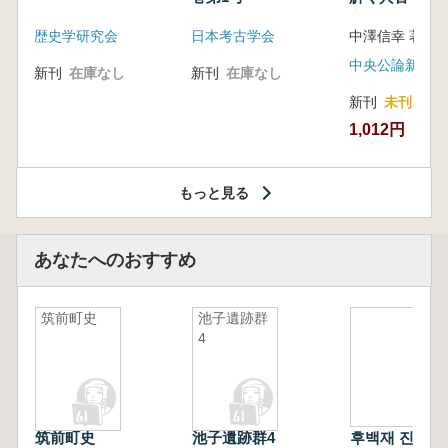
音の奥深い世
歴史学研究会
日本考古学会
中澤信幸 著
中央公論新社
新刊
在庫なし
新刊
在庫なし
新刊
未刊
1,012円
もっと見る
あなたへのおすすめ
筑前町史
池子遺跡群
4
筑前町史
池子遺跡群4
후백재 진훤대왕