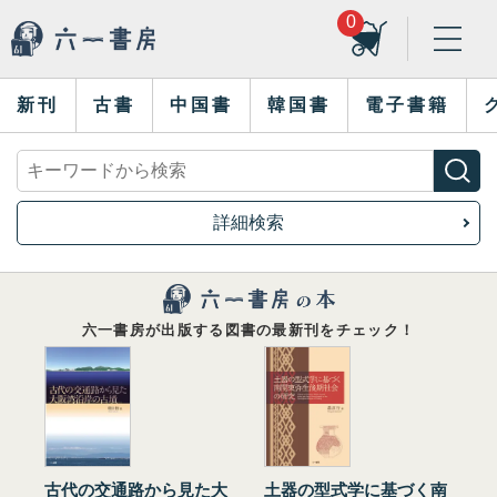
0
新刊
古書
中国書
韓国書
電子書籍
詳細検索
六一書房が出版する図書の最新刊をチェック！
古代の交通路から見た大
土器の型式学に基づく南