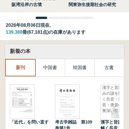
阪湾沿岸の古墳
関東弥生後期社会の研究
2026年08月06日現在、
139,388
冊(67,181点)の在庫があります
新着の本
新刊
中国書
韓国書
古書
漢字と音読
みの謎を解
く呉音・漢
音・唐音の
奥深い世界
「近代」を問い直す
考古学雑誌 第109
漢字と音読み
巻第1号
解く呉音・漢