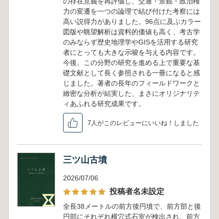
の存在意義を再評価し、交通・景観・政治権
力の変遷を一つの論理で結び付けた考察には
高い説得力がありました。96点に及ぶカラー
図版や眺望解析は資料的価値も高く、考古学
のみならず歴史地理学やGISを活用する研究
者にとっても大きな示唆を与える内容です。
今後、この分野の研究を進める上で重要な基
礎文献として長く参照される一冊になると感
じました。著者の長年のフィールドワークと
緻密な分析が結実した、まさにオリジナリテ
ィあふれる研究成果です。
7人がこのレビューにいいね！しました
三ツ山古墳
2026/07/06
投稿者名未設定
全長38メートルの前方後円墳で、前方部と後
円部にそれぞれ横穴式石室が検出され、前方