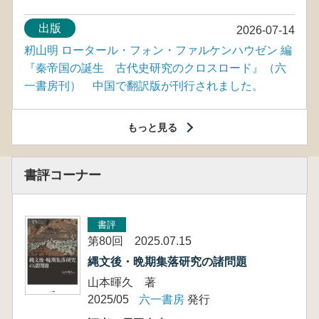
出版
2026-07-14
籾山明 ロータール・フォン・ファルケンハウゼン 編
『秦帝国の誕生 古代史研究のクロスロード』（六
一書房刊） 中国で翻訳版が刊行されました。
もっと見る
書評コーナー
書評
第80回 2025.07.15
縄文後・晩期集落研究の諸問題
山本暉久 著
2025/05
六一書房
発行