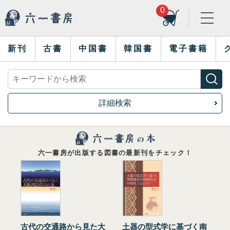
0
新刊
古書
中国書
韓国書
電子書籍
詳細検索
六一書房が出版する図書の最新刊をチェック！
古代の交通路から見た大
土器の型式学に基づく南