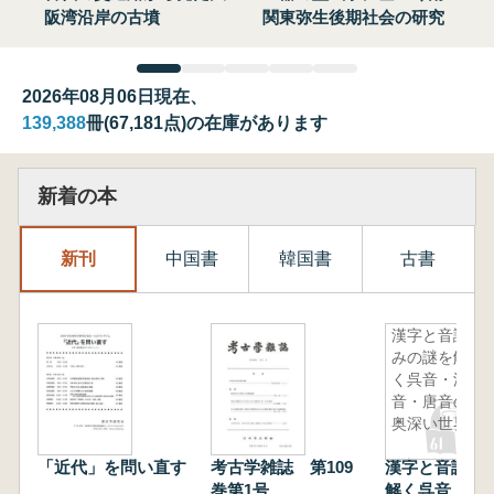
阪湾沿岸の古墳
関東弥生後期社会の研究
2026年08月06日現在、
139,388
冊(67,181点)の在庫があります
新着の本
新刊
中国書
韓国書
古書
漢字と音読
みの謎を解
く呉音・漢
音・唐音の
奥深い世界
「近代」を問い直す
考古学雑誌 第109
漢字と音読み
巻第1号
解く呉音・漢