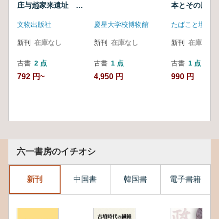
庄与趙家来遺址 平
本とその周辺
装版
文物出版社
慶星大学校博物館
たばこと塩の博
新刊
在庫なし
新刊
在庫なし
新刊
在庫なし
古書
2 点
古書
1 点
古書
1 点
792 円~
4,950 円
990 円
六一書房のイチオシ
新刊
中国書
韓国書
電子書籍