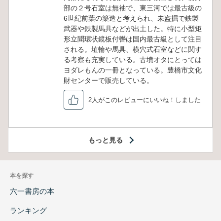
部の２号石室は無袖で、東三河では最古級の
6世紀前葉の築造と考えられ、未盗掘で鉄製
武器や鉄製馬具などが出土した。特に小型矩
形立聞環状鏡板付轡は国内最古級として注目
される。埴輪や馬具、横穴式石室などに関す
る考察も充実している。古墳オタにとっては
ヨダレもんの一冊となっている。豊橋市文化
財センターで販売している。
2人がこのレビューにいいね！しました
もっと見る
本を探す
六一書房の本
ランキング