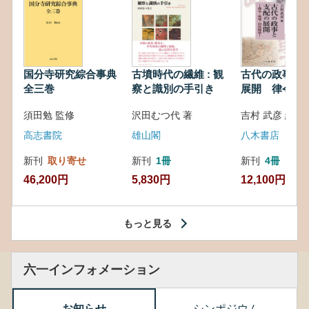
国分寺研究綜合事典
古墳時代の繊維 : 観
古代の政事と
全三巻
察と識別の手引き
展開 律令・
対外関係
須田勉 監修
沢田むつ代 著
吉村 武彦 編集
高志書院
雄山閣
八木書店
新刊
取り寄せ
新刊
1冊
新刊
4冊
46,200円
5,830円
12,100円
もっと見る
六一インフォメーション
お知らせ
シンポジウム