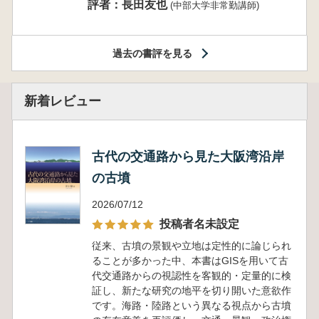
評者：長田友也
(中部大学非常勤講師)
過去の書評を見る
新着レビュー
古代の交通路から見た大阪湾沿岸
の古墳
2026/07/12
投稿者名未設定
従来、古墳の景観や立地は定性的に論じられ
ることが多かった中、本書はGISを用いて古
代交通路からの視認性を客観的・定量的に検
証し、新たな研究の地平を切り開いた意欲作
です。海路・陸路という異なる視点から古墳