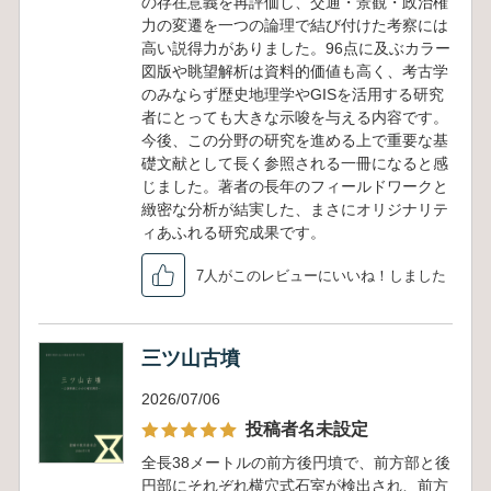
の存在意義を再評価し、交通・景観・政治権
力の変遷を一つの論理で結び付けた考察には
高い説得力がありました。96点に及ぶカラー
図版や眺望解析は資料的価値も高く、考古学
のみならず歴史地理学やGISを活用する研究
者にとっても大きな示唆を与える内容です。
今後、この分野の研究を進める上で重要な基
礎文献として長く参照される一冊になると感
じました。著者の長年のフィールドワークと
緻密な分析が結実した、まさにオリジナリテ
ィあふれる研究成果です。
7人がこのレビューにいいね！しました
三ツ山古墳
2026/07/06
投稿者名未設定
全長38メートルの前方後円墳で、前方部と後
円部にそれぞれ横穴式石室が検出され、前方