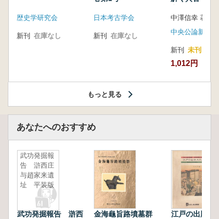
音の奥深い世
歴史学研究会
日本考古学会
中澤信幸 著
中央公論新社
新刊
在庫なし
新刊
在庫なし
新刊
未刊
1,012円
もっと見る
あなたへのおすすめ
武功発掘報
告 滸西庄
与趙家来遺
址 平装版
武功発掘報告 滸西
金海龜旨路墳墓群
江戸の出版文化 