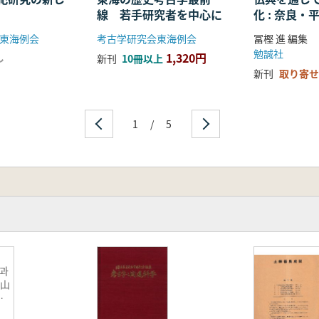
線 若手研究者を中心に
化 : 奈良
る仏教の受
東海例会
考古学研究会東海例会
冨樫 進 編集
開
勉誠社
1,320円
し
新刊
10冊以上
新刊
取り寄せ
1
/
5
과
栄山
石
期