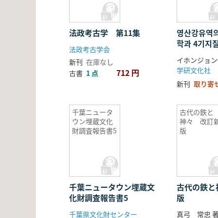
地質学)
法政考古学 第11集
영산강유역의
학과 4기지
法政考古学会
域の旧石器
イホンジョン
新刊
在庫なし
地質学)
学研文化社
712 円
古書
1 点
新刊
取り寄
千葉ニュータ
古代の鉄と
ウン埋蔵文化
神々 改訂
財調査報告書5
版
千葉ニュータウン埋蔵文
古代の鉄と
化財調査報告書5
版
千葉県文化財センター
真弓 常忠 