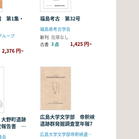
図 第1集・
福島考古 第32号
福島県考古学会
グループ
新刊
在庫なし
1,425 円~
古書
3 点
2,376 円~
広島大学文学部 帝釈峡
 大野町遺跡
遺跡群発掘調査室年報7
査報告書 条
編
広島大学文学部帝釈峡遺跡群発掘調査室
員会