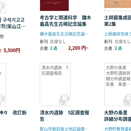
考古学と関連科学 鎌木
土師器集成
 구석기고고
義昌先生古稀記念論集
第2集
질학(栄山江流
考古学と4期
鎌木義昌先生古稀記念論文集刊行会
土師器研究者
他
新刊
在庫なし
新刊
在庫なし
2,200 円~
古書
2 点
古書
2 点
5,500円
せ
清水内遺跡 5
大野の条里
新
区調査報告
大野町遺跡詳
細分布調査報
告書 条里
編・解説編
神々 改訂新
清水内遺跡 5区調査報
大野の条里
告
詳細分布調
里編・解説
著
郡山市御前南土地区画整理組合 郡山市教育委員会
大野町教育委