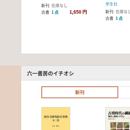
学生社
新刊
在庫なし
1,650 円
新刊
在庫な
古書
1 点
古書
1 点
六一書房のイチオシ
新刊