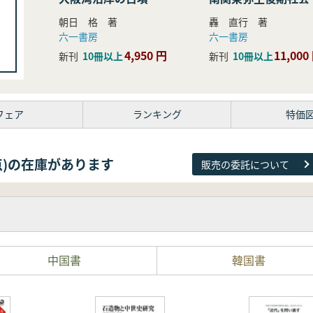
研究
朝日 格 著
轟 直行 著
六一書房
六一書房
4,950 円
11,000
新刊
10冊以上
新刊
10冊以上
フェア
ランキング
特価
26点)の在庫があります
販売の委託について
中国書
韓国書