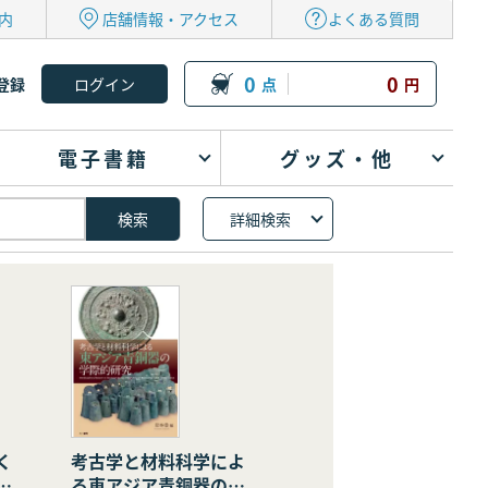
内
店舗情報・アクセス
よくある質問
0
0
登録
点
円
電子書籍
グッズ・他
詳細検索
く
考古学と材料科学によ
の
る東アジア青銅器の学