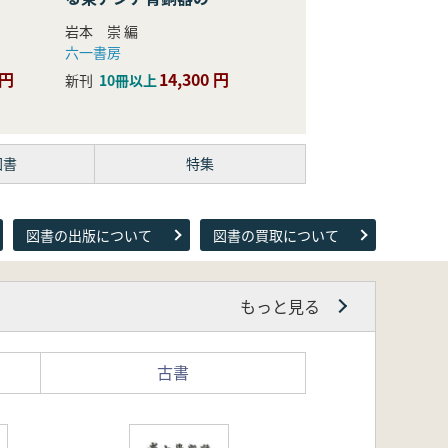
際的研究
岩本 崇 編
六一書房
 円
14,300 円
新刊
10冊以上
図書
特集
図書の出版について
図書の買取について
もっと見る
古書