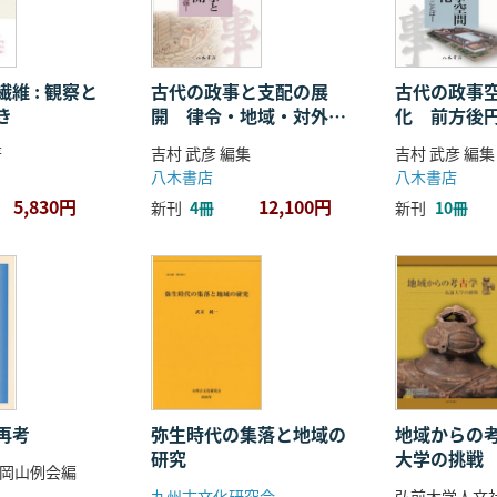
維 : 観察と
古代の政事と支配の展
古代の政事
き
開 律令・地域・対外関
化 前方後
係
ことば
著
吉村 武彦 編集
吉村 武彦 編集
八木書店
八木書店
5,830円
12,100円
新刊
4冊
新刊
10冊
再考
弥生時代の集落と地域の
地域からの考
研究
大学の挑戦
岡山例会編
九州古文化研究会