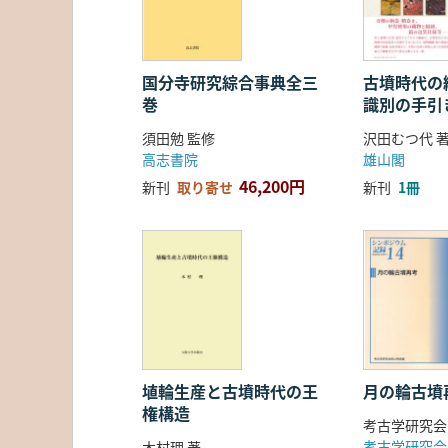
国分寺研究綜合事典全三
古墳時代の繊
巻
識別の手引
須田勉 監修
沢田むつ代 
高志書院
雄山閣
46,200円
新刊
取り寄せ
新刊
1冊
埴輪生産と古墳時代の王
月の輪古墳
権構造
考古学研究会
考古学研究会
木村理 著