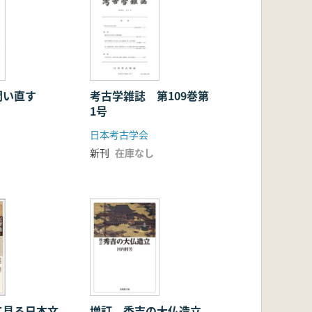
問い直す
考古学雑誌 第109巻第
1号
日本考古学会
新刊
在庫なし
て見る日本文
増訂 秀吉の大仏造立