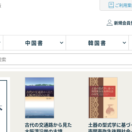
ご利用案
版
新規会員
中国書
韓国書
古代の交通路から見た
土器の型式学に基づ
大阪湾沿岸の古墳
南関東弥生後期社会