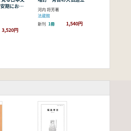
・平安期におけ
河内 将芳著
容・融合・展
法蔵館
1,540円
新刊
1冊
3,520円