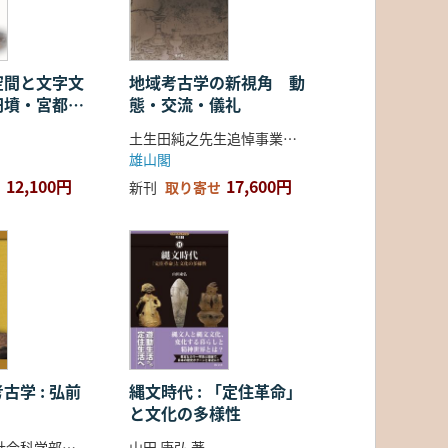
空間と文字文
地域考古学の新視角 動
円墳・宮都・
態・交流・儀礼
土生田純之先生追悼事業会 編
雄山閣
12,100円
17,600円
新刊
取り寄せ
古学 : 弘前
縄文時代 : 「定住革命」
と文化の多様性
弘前大学人文社会科学部北日本考古学研究センター 編
山田 康弘 著