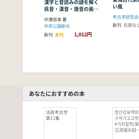
漢字と音読みの謎を解く
い風
呉音・漢音・唐音の奥深
い世界
考古学研究会
中澤信幸 著
新刊
在庫な
中央公論新社
1,012円
新刊
未刊
あなたにおすすめの本
法政考古学
영산강유역의
第11集
구석기고고학
4기지질학(
江流域の旧
器考古学と4