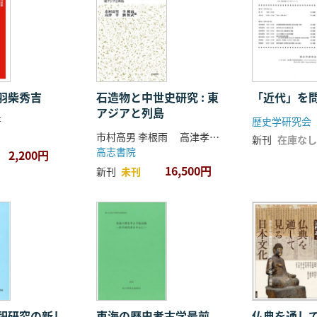
羽柴秀吉
石造物と中世史研究 : 東
「近代」を
アジアと列島
著
歴史学研究会
市村高男 李根雨 高津孝 劉恒武 編
新刊
在庫なし
高志書院
2,200円
16,500円
新刊
未刊
祀研究の新し
東海の歴史考古学最前
仏典を通し