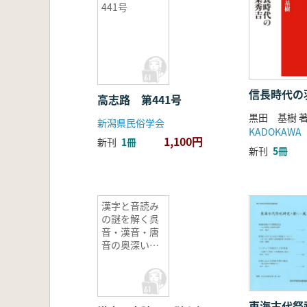
441号
信長時代の
高志路 第441号
黒田 基樹 
新潟県民俗学会
KADOKAWA
1,100円
新刊
1冊
新刊
5冊
漢字と音読み
の謎を解く呉
音・漢音・唐
音の奥深い世
界
東海古代祭