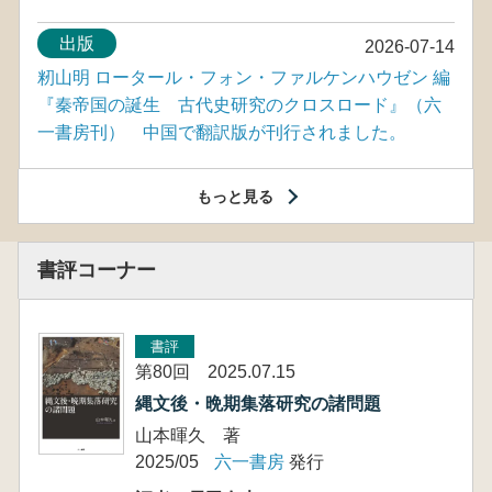
出版
2026-07-14
籾山明 ロータール・フォン・ファルケンハウゼン 編
『秦帝国の誕生 古代史研究のクロスロード』（六
一書房刊） 中国で翻訳版が刊行されました。
もっと見る
書評コーナー
書評
第80回 2025.07.15
縄文後・晩期集落研究の諸問題
山本暉久 著
2025/05
六一書房
発行