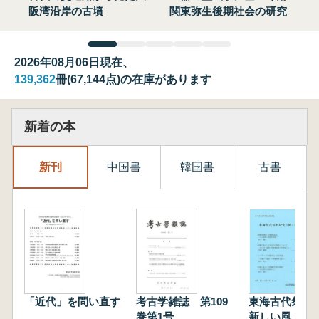
阪湾沿岸の古墳
関東弥生後期社会の研究
2026年08月06日現在、
139,362
冊(67,144点)の在庫があります
新着の本
新刊
中国書
韓国書
古書
「近代」を問い直す
考古学雑誌 第109
東海古代祭祀
巻第1号
新しい風