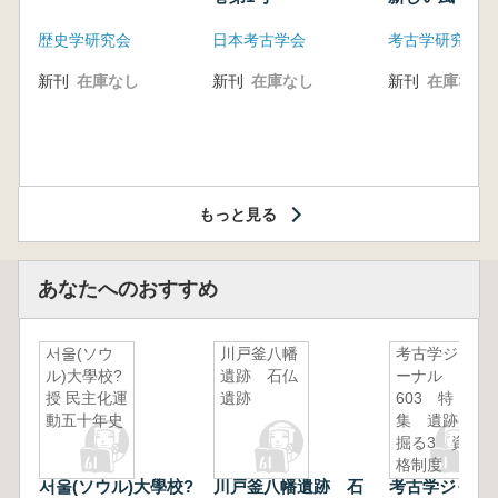
歴史学研究会
日本考古学会
考古学研究会東
新刊
在庫なし
新刊
在庫なし
新刊
在庫なし
もっと見る
あなたへのおすすめ
서울(ソウ
川戸釜八幡
考古学ジャ
ル)大學校?
遺跡 石仏
ーナル
授 民主化運
遺跡
603 特
動五十年史
集 遺跡を
掘る3 資
格制度
서울(ソウル)大學校?
川戸釜八幡遺跡 石
考古学ジャ