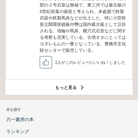
部の２号石室は無袖で、東三河では最古級の
6世紀前葉の築造と考えられ、未盗掘で鉄製
武器や鉄製馬具などが出土した。特に小型矩
形立聞環状鏡板付轡は国内最古級として注目
される。埴輪や馬具、横穴式石室などに関す
る考察も充実している。古墳オタにとっては
ヨダレもんの一冊となっている。豊橋市文化
財センターで販売している。
2人がこのレビューにいいね！しました
もっと見る
本を探す
六一書房の本
ランキング