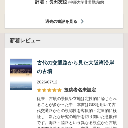
評者：長田友也
(中部大学非常勤講師)
過去の書評を見る
新着レビュー
古代の交通路から見た大阪湾沿岸
の古墳
2026/07/12
投稿者名未設定
従来、古墳の景観や立地は定性的に論じられ
ることが多かった中、本書はGISを用いて古
代交通路からの視認性を客観的・定量的に検
証し、新たな研究の地平を切り開いた意欲作
です。海路・陸路という異なる視点から古墳