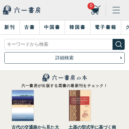
0
新刊
古書
中国書
韓国書
電子書籍
詳細検索
六一書房が出版する図書の最新刊をチェック！
古代の交通路から見た大
土器の型式学に基づく南