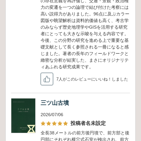
の存在意義を再評価し、交通・景観・政治権
力の変遷を一つの論理で結び付けた考察には
高い説得力がありました。96点に及ぶカラー
図版や眺望解析は資料的価値も高く、考古学
のみならず歴史地理学やGISを活用する研究
者にとっても大きな示唆を与える内容です。
今後、この分野の研究を進める上で重要な基
礎文献として長く参照される一冊になると感
じました。著者の長年のフィールドワークと
緻密な分析が結実した、まさにオリジナリテ
ィあふれる研究成果です。
7人がこのレビューにいいね！しました
三ツ山古墳
2026/07/06
投稿者名未設定
全長38メートルの前方後円墳で、前方部と後
円部にそれぞれ横穴式石室が検出され、前方