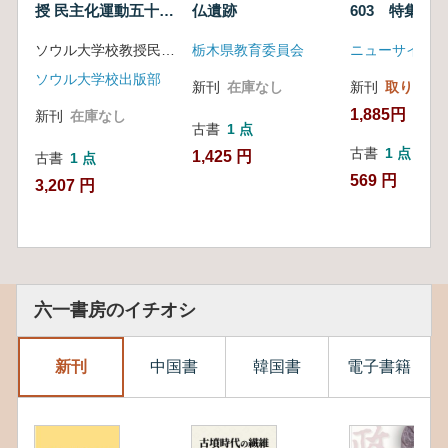
授 民主化運動五十年
仏遺跡
603 特集 
史
掘る3 資格
ソウル大学校教授民主化運動五十年史発刊委員会 編
栃木県教育委員会
ニューサイエン
ソウル大学校出版部
新刊
在庫なし
新刊
取り寄せ
1,885円
新刊
在庫なし
古書
1 点
古書
1 点
1,425 円
古書
1 点
569 円
3,207 円
六一書房のイチオシ
新刊
中国書
韓国書
電子書籍