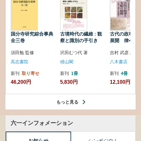
国分寺研究綜合事典
古墳時代の繊維 : 観
古代の政事と
全三巻
察と識別の手引き
展開 律令・
対外関係
須田勉 監修
沢田むつ代 著
吉村 武彦 編集
高志書院
雄山閣
八木書店
新刊
取り寄せ
新刊
1冊
新刊
4冊
46,200円
5,830円
12,100円
もっと見る
六一インフォメーション
お知らせ
シンポジウム