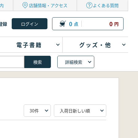
内
店舗情報・アクセス
よくある質問
0
0
登録
点
円
電子書籍
グッズ・他
詳細検索