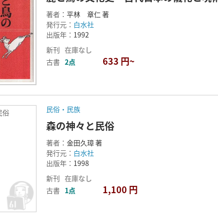
著者：
平林 章仁 著
発行元：
白水社
出版年：
1992
新刊
在庫なし
633 円~
古書
2点
民俗・民族
民俗
森の神々と民俗
著者：
金田久璋 著
発行元：
白水社
出版年：
1998
新刊
在庫なし
1,100 円
古書
1点