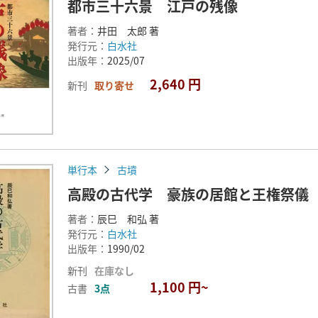
都市三十六景 江戸の残像
著者：
井田 太郎 著
発行元：
白水社
出版年：
2025/07
2,640 円
新刊
取り寄せ
単行本
古墳
高殿の古代学 豪族の居館と王権祭儀
著者：
辰巳 和弘 著
発行元：
白水社
出版年：
1990/02
新刊
在庫なし
1,100 円~
古書
3点