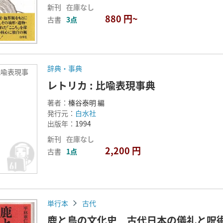
新刊
在庫なし
880 円~
古書
3点
辞典・事典
 比喩表現事
レトリカ : 比喩表現事典
著者：
榛谷泰明 編
発行元：
白水社
出版年：
1994
新刊
在庫なし
2,200 円
古書
1点
単行本
古代
鹿と鳥の文化史 古代日本の儀礼と