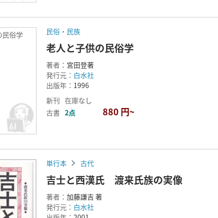
民俗・民族
の民俗学
老人と子供の民俗学
著者：
宮田登著
発行元：
白水社
出版年：
1996
新刊
在庫なし
880 円~
古書
2点
単行本
古代
吉士と西漢氏 渡来氏族の実像
著者：
加藤謙吉 著
発行元：
白水社
出版年：
2001