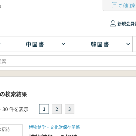
ご利用案
版
新規会員
中国書
韓国書
` の検索結果
- 30 件を表示
1
2
3
博物館学・文化財保存関係
の招待