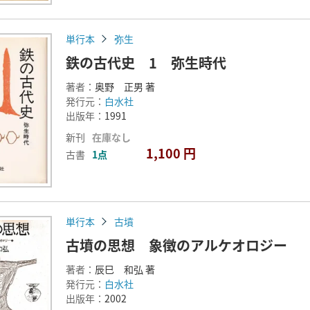
単行本
弥生
鉄の古代史 1 弥生時代
著者：
奥野 正男 著
発行元：
白水社
出版年：
1991
新刊
在庫なし
1,100 円
古書
1点
単行本
古墳
古墳の思想 象徴のアルケオロジー
著者：
辰巳 和弘 著
発行元：
白水社
出版年：
2002