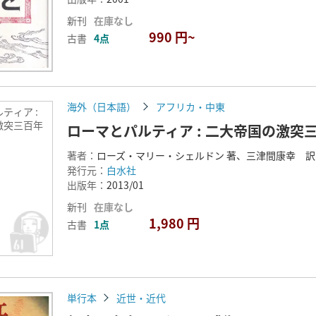
新刊
在庫なし
990 円~
古書
4点
海外（日本語）
アフリカ・中東
ティア :
激突三百年
ローマとパルティア : 二大帝国の激突
著者：
ローズ・マリー・シェルドン 著、三津間康幸 訳
発行元：
白水社
出版年：
2013/01
新刊
在庫なし
1,980 円
古書
1点
単行本
近世・近代