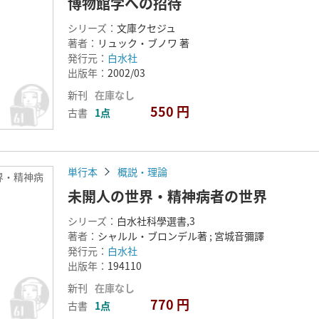
博物館学への招待
シリーズ：
文庫クセジュ
著者：
リュック・ブノワ 著
発行元：
白水社
出版年：
2002/03
新刊
在庫なし
550 円
古書
1点
単行本
概説・理論
界・精神病
未開人の世界・精神病者の世界
シリーズ：
白水社科學選書,3
著者：
シャルル・ブロンデル著 ; 宮城音彌譯
発行元：
白水社
出版年：
194110
新刊
在庫なし
770 円
古書
1点