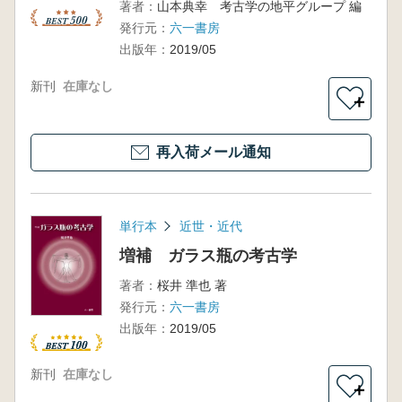
著者：
山本典幸 考古学の地平グループ 編
発行元：
六一書房
出版年：
2019/05
新刊
在庫なし
＋
再入荷メール通知
単行本
近世・近代
増補 ガラス瓶の考古学
著者：
桜井 準也 著
発行元：
六一書房
出版年：
2019/05
新刊
在庫なし
＋