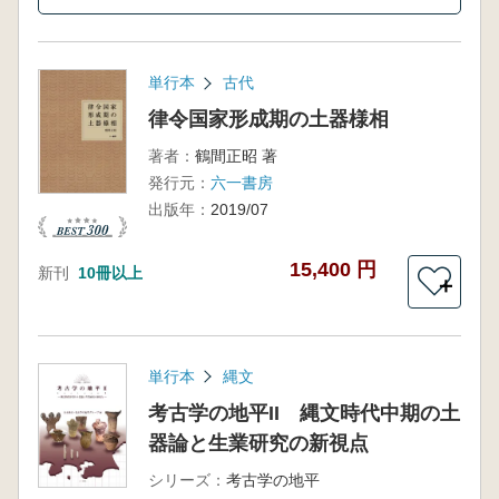
単行本
古代
律令国家形成期の土器様相
著者：
鶴間正昭 著
発行元：
六一書房
出版年：
2019/07
15,400 円
新刊
10冊以上
＋
単行本
縄文
考古学の地平II 縄文時代中期の土
器論と生業研究の新視点
シリーズ：
考古学の地平