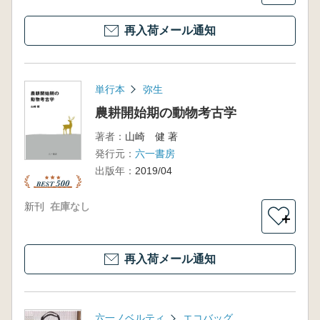
再入荷メール通知
単行本
弥生
農耕開始期の動物考古学
著者：
山崎 健 著
発行元：
六一書房
出版年：
2019/04
新刊
在庫なし
＋
再入荷メール通知
六一ノベルティ
エコバッグ