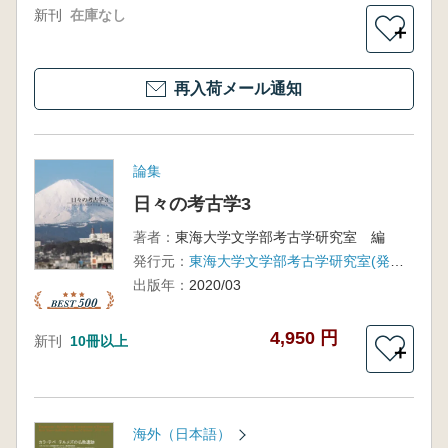
新刊
在庫なし
＋
再入荷メール通知
論集
日々の考古学3
著者：
東海大学文学部考古学研究室 編
発行元：
東海大学文学部考古学研究室(発売:六一書房)
出版年：
2020/03
4,950 円
新刊
10冊以上
＋
海外（日本語）