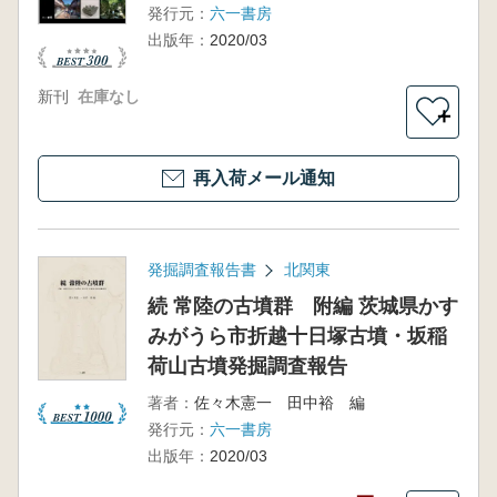
発行元：
六一書房
出版年：
2020/03
新刊
在庫なし
＋
再入荷メール通知
発掘調査報告書
北関東
続 常陸の古墳群 附編 茨城県かす
みがうら市折越十日塚古墳・坂稲
荷山古墳発掘調査報告
著者：
佐々木憲一 田中裕 編
発行元：
六一書房
出版年：
2020/03