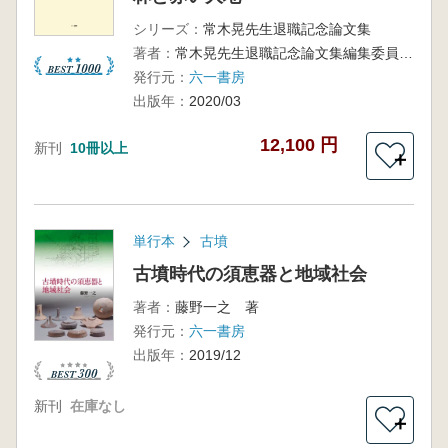
シリーズ：
常木晃先生退職記念論文集
著者：
常木晃先生退職記念論文集編集委員会 編
発行元：
六一書房
出版年：
2020/03
12,100 円
新刊
10冊以上
＋
単行本
古墳
古墳時代の須恵器と地域社会
著者：
藤野一之 著
発行元：
六一書房
出版年：
2019/12
新刊
在庫なし
＋