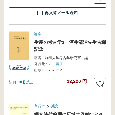
再入荷メール通知
論集
生産の考古学3 酒井清治先生古稀
記念
著者：
駒澤大学考古学研究室 編
発行元：
六一書房
出版年：
2020/12
13,200 円
新刊
10冊以上
＋
単行本
縄文
縄文時代前期の広域土器編年とそ