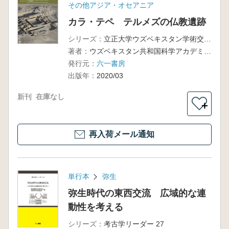
その他アジア・オセアニア
カラ・テペ テルメズの仏教遺跡
シリーズ：
立正大学ウズベキスタン学術交流プロジェクトシリーズ 2
著者：
ウズベキスタン共和国科学アカデミー芸術学研究所 立正大学ウズベキスタン学術調査隊 編
発行元：
六一書房
出版年：
2020/03
新刊
在庫なし
＋
再入荷メール通知
単行本
弥生
弥生時代の東西交流 広域的な連
動性を考える
シリーズ：
考古学リーダー 27