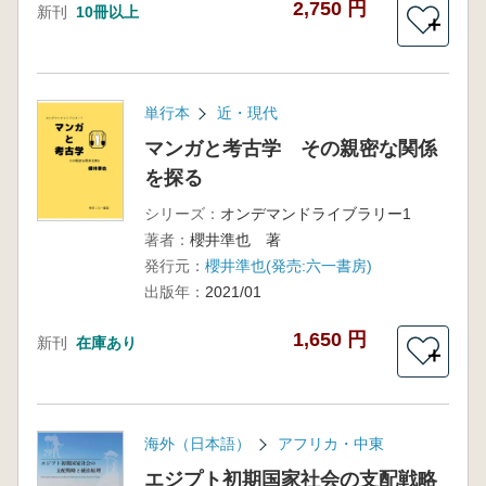
2,750 円
新刊
10冊以上
＋
単行本
近・現代
マンガと考古学 その親密な関係
を探る
シリーズ：
オンデマンドライブラリー1
著者：
櫻井準也 著
発行元：
櫻井準也(発売:六一書房)
出版年：
2021/01
1,650 円
新刊
在庫あり
＋
海外（日本語）
アフリカ・中東
エジプト初期国家社会の支配戦略