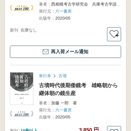
著者：
西相模考古学研究会 兵庫考古学談話会 編
発行元：
六一書房
出版年：
2020/05
新刊
在庫なし
＋
再入荷メール通知
単行本
古墳
古墳時代後期倭鏡考 雄略朝から
継体朝の鏡生産
著者：
加藤 一郎 著
発行元：
六一書房
出版年：
2020/05
3,850 円
新刊
10冊以上