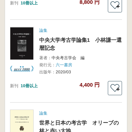
8,800 円
新刊
10冊以上
＋
論集
中央大学考古学論集1 小林謙一還
暦記念
著者：
中央考古学会 編
発行元：
六一書房
出版年：
2020/03
4,400 円
新刊
10冊以上
＋
論集
世界と日本の考古学 オリーブの
林と赤い大地