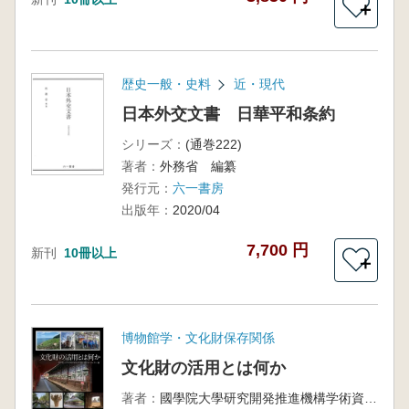
＋
歴史一般・史料
近・現代
日本外交文書 日華平和条約
シリーズ：
(通巻222)
著者：
外務省 編纂
発行元：
六一書房
出版年：
2020/04
7,700 円
新刊
10冊以上
＋
博物館学・文化財保存関係
文化財の活用とは何か
著者：
國學院大學研究開発推進機構学術資料センター 編