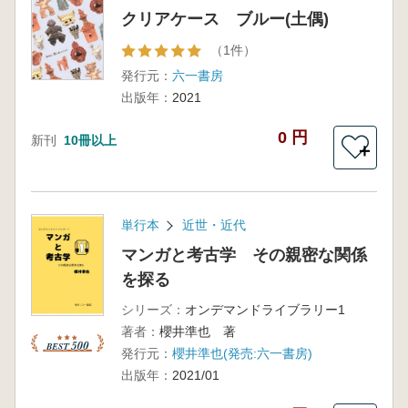
クリアケース ブルー(土偶)
（1件）
発行元：
六一書房
出版年：
2021
0 円
新刊
10冊以上
＋
単行本
近世・近代
マンガと考古学 その親密な関係
を探る
シリーズ：
オンデマンドライブラリー1
著者：
櫻井準也 著
発行元：
櫻井準也(発売:六一書房)
出版年：
2021/01