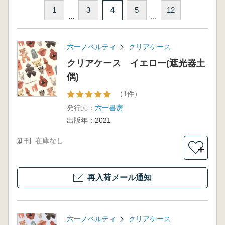
1
3
4
5
12
...
...
六一ノベルティ
クリアケース
クリアケース イエロー(遮光器土
偶)
（1件）
発行元：
六一書房
出版年：
2021
新刊
在庫なし
＋
再入荷メール通知
六一ノベルティ
クリアケース