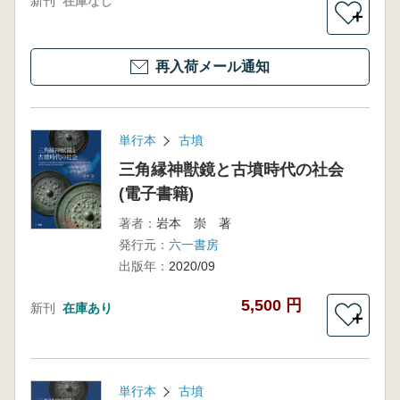
新刊
在庫なし
＋
再入荷メール通知
単行本
古墳
三角縁神獣鏡と古墳時代の社会
(電子書籍)
著者：
岩本 崇 著
発行元：
六一書房
出版年：
2020/09
5,500 円
新刊
在庫あり
＋
単行本
古墳