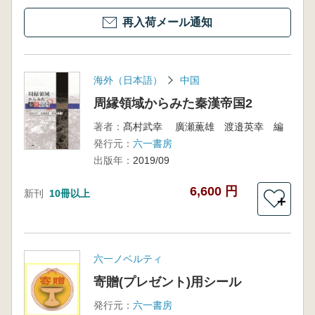
再入荷メール通知
海外（日本語）
中国
周縁領域からみた秦漢帝国2
著者：
髙村武幸 廣瀬薫雄 渡邉英幸 編
発行元：
六一書房
出版年：
2019/09
6,600 円
新刊
10冊以上
＋
六一ノベルティ
寄贈(プレゼント)用シール
発行元：
六一書房