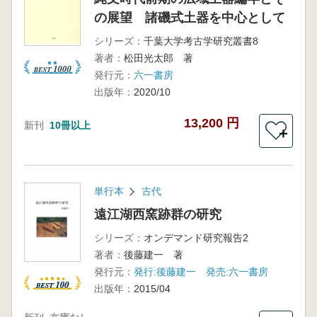
の展望 諸磯式土器を中心として
シリーズ：
千葉大学考古学研究叢書8
著者：
松田光太郎 著
発行元：
六一書房
出版年：
2020/10
13,200 円
新刊
10冊以上
＋
単行本
古代
遠江湖西窯跡群の研究
シリーズ：
オンデマンド研究報告2
著者：
後藤建一 著
発行元：
発行:後藤建一 発売:六一書房
出版年：
2015/04