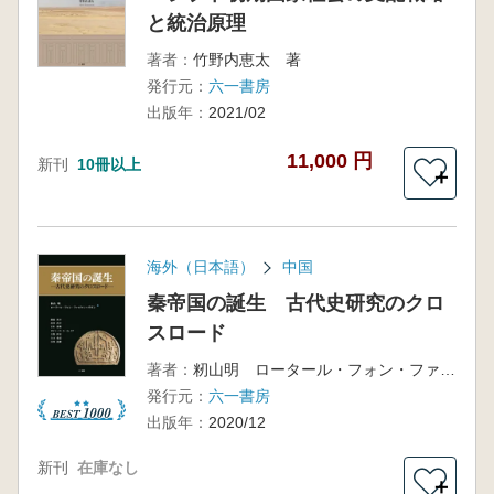
と統治原理
著者：
竹野内恵太 著
発行元：
六一書房
出版年：
2021/02
11,000 円
新刊
10冊以上
＋
海外（日本語）
中国
秦帝国の誕生 古代史研究のクロ
スロード
著者：
籾山明 ロータール・フォン・ファルケンハウゼン 編
発行元：
六一書房
出版年：
2020/12
新刊
在庫なし
＋