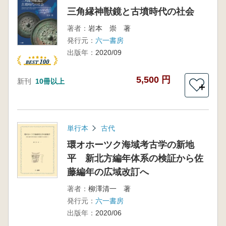
三角縁神獣鏡と古墳時代の社会
著者：
岩本 崇 著
発行元：
六一書房
出版年：
2020/09
5,500 円
新刊
10冊以上
＋
単行本
古代
環オホーツク海域考古学の新地
平 新北方編年体系の検証から佐
藤編年の広域改訂へ
著者：
柳澤清一 著
発行元：
六一書房
出版年：
2020/06