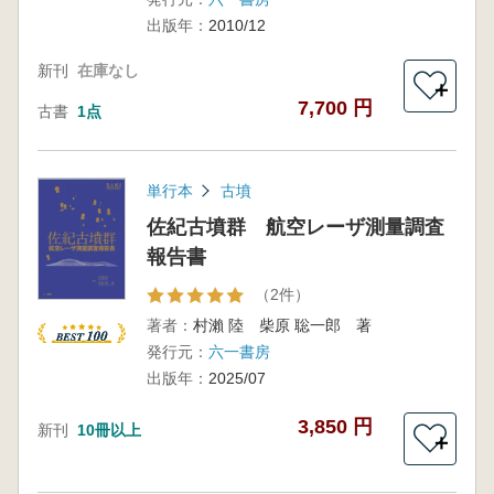
出版年：
2010/12
新刊
在庫なし
＋
7,700 円
古書
1点
単行本
古墳
佐紀古墳群 航空レーザ測量調査
報告書
（2件）
著者：
村瀨 陸 柴原 聡一郎 著
発行元：
六一書房
出版年：
2025/07
3,850 円
新刊
10冊以上
＋