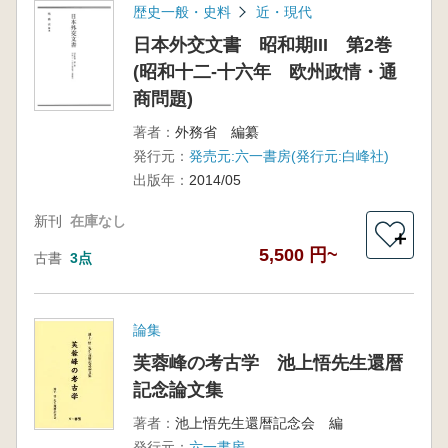
歴史一般・史料
近・現代
日本外交文書 昭和期III 第2巻
(昭和十二-十六年 欧州政情・通
商問題)
著者：
外務省 編纂
発行元：
発売元:六一書房(発行元:白峰社)
出版年：
2014/05
新刊
在庫なし
＋
5,500 円~
古書
3点
論集
芙蓉峰の考古学 池上悟先生還暦
記念論文集
著者：
池上悟先生還暦記念会 編
発行元：
六一書房