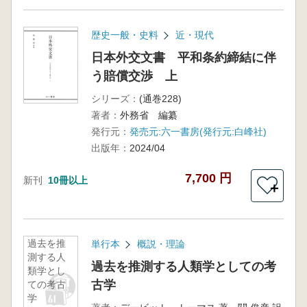
歴史一般・史料
近・現代
日本外交文書 平和条約締結に伴
う賠償交渉 上
シリーズ：
(通巻228)
著者：
外務省 編纂
発行元：
発売元:六一書房(発行元:白峰社)
出版年：
2024/04
7,700 円
新刊
10冊以上
＋
過去を推
単行本
概説・理論
測する人
過去を推測する人類学としての考
類学とし
古学
ての考古
学