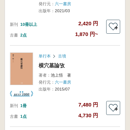
発行元：
六一書房
出版年：
2021/03
2,420 円
新刊
10冊以上
＋
1,870 円~
古書
2点
単行本
古墳
横穴墓論攷
著者：
池上悟 著
発行元：
六一書房
出版年：
2015/07
7,480 円
新刊
1冊
＋
4,730 円
古書
1点