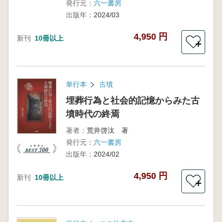
発行元：
六一書房
出版年：
2024/03
4,950 円
新刊
10冊以上
＋
単行本
古墳
埋葬行為と社会的記憶からみた古
墳時代の終焉
著者：
荒井啓汰 著
発行元：
六一書房
出版年：
2024/02
4,950 円
新刊
10冊以上
＋