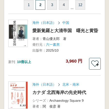
1
2
3
4
12
...
海外（日本語）
中国
愛新覚羅と大清帝国 曙光と黄昏
著者：
青山優太郎 著
発行元：
六一書房
出版年：
2025/10
3,960 円
新刊
10冊以上
＋
海外（日本語）
北米・南米
カナダ 北西海岸の先史時代
シリーズ：
Archaeology Square 9
著者：
関 俊彦 著