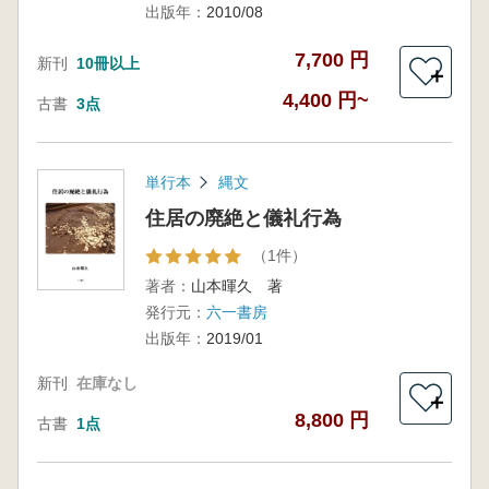
出版年：
2010/08
7,700 円
新刊
10冊以上
＋
4,400 円~
古書
3点
単行本
縄文
住居の廃絶と儀礼行為
（1件）
著者：
山本暉久 著
発行元：
六一書房
出版年：
2019/01
新刊
在庫なし
＋
8,800 円
古書
1点