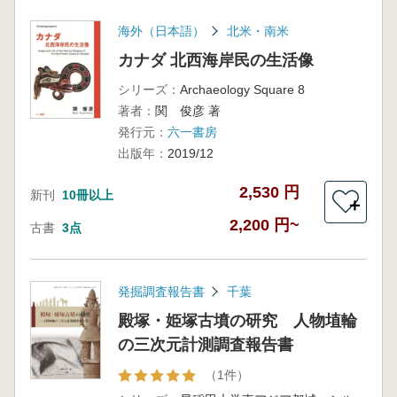
海外（日本語）
北米・南米
カナダ 北西海岸民の生活像
シリーズ：
Archaeology Square 8
著者：
関 俊彦 著
発行元：
六一書房
出版年：
2019/12
2,530 円
新刊
10冊以上
＋
2,200 円~
古書
3点
発掘調査報告書
千葉
殿塚・姫塚古墳の研究 人物埴輪
の三次元計測調査報告書
（1件）