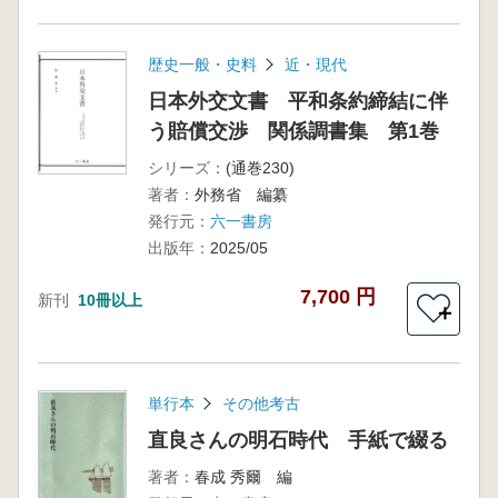
歴史一般・史料
近・現代
日本外交文書 平和条約締結に伴
う賠償交渉 関係調書集 第1巻
シリーズ：
(通巻230)
著者：
外務省 編纂
発行元：
六一書房
出版年：
2025/05
7,700 円
新刊
10冊以上
＋
単行本
その他考古
直良さんの明石時代 手紙で綴る
著者：
春成 秀爾 編