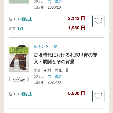
発行元：
六一書房
出版年：
2000/10
3,142 円
新刊
10冊以上
＋
1,980 円
古書
1点
単行本
古墳
古墳時代における札式甲冑の導
入・展開とその背景
著者：
初村 武寛 著
発行元：
六一書房
出版年：
2025/03
5,500 円
新刊
10冊以上
＋