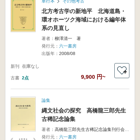
単行本
その他考古
北方考古学の新地平 北海道島・
環オホーツク海域における編年体
系の見直し
著者：
柳澤清一 著
発行元：
六一書房
出版年：
2008/08
新刊
在庫なし
＋
9,900 円~
古書
2点
論集
縄文社会の探究 高橋龍三郎先生
古稀記念論集
著者：
高橋龍三郎先生古稀記念論集刊行会 編
発行元：
六一書房