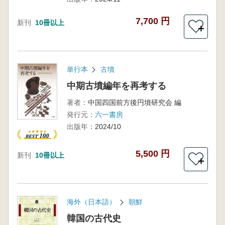
7,700 円
新刊
10冊以上
＋
単行本
古墳
中期古墳編年を再考する
著者：
中国四国前方後円墳研究会 編
発行元：
六一書房
出版年：
2024/10
5,500 円
新刊
10冊以上
＋
海外（日本語）
朝鮮
韓国の古代史