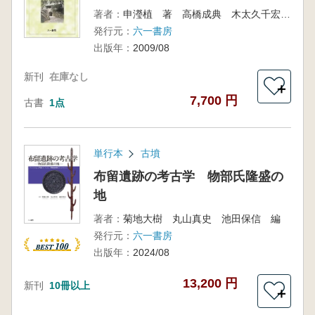
著者：
申瀅植 著 高橋成典 木太久千宏 訳
発行元：
六一書房
出版年：
2009/08
新刊
在庫なし
＋
7,700 円
古書
1点
単行本
古墳
布留遺跡の考古学 物部氏隆盛の
地
著者：
菊地大樹 丸山真史 池田保信 編
発行元：
六一書房
出版年：
2024/08
13,200 円
新刊
10冊以上
＋