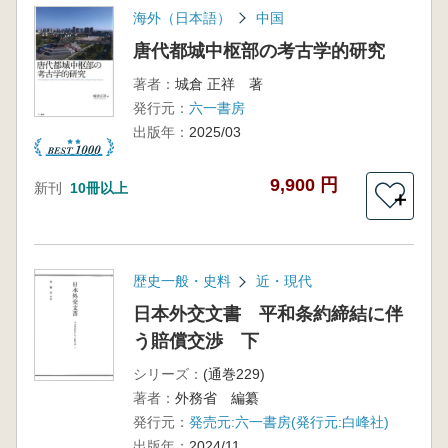
海外（日本語）
中国
唐代都城中枢部の考古学的研究
著者：
城倉 正祥 著
発行元：
六一書房
出版年：
2025/03
9,900 円
新刊
10冊以上
＋
歴史一般・史料
近・現代
日本外交文書 平和条約締結に伴
う賠償交渉 下
シリーズ：
(通巻229)
著者：
外務省 編纂
発行元：
発売元:六一書房(発行元:白峰社)
出版年：
2024/11