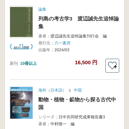
論集
列島の考古学3 渡辺誠先生追悼論
集
著者：
渡辺誠先生追悼論集刊行会 編
発行元：
六一書房
出版年：
2024/03
16,500 円
新刊
10冊以上
＋
海外（日本語）
中国
動物・植物・鉱物から探る古代中
国
シリーズ：
日中共同研究成果報告書3
著者：
中村慎一 編