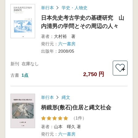
単行本
学史・人物史
日本先史考古学史の基礎研究 山
内清男の学問とその周辺の人々
著者：
大村裕 著
発行元：
六一書房
出版年：
2008/05
新刊
在庫なし
＋
2,750 円
古書
1点
単行本
縄文
柄鏡形(敷石)住居と縄文社会
（1件）
著者：
山本 暉久 著
発行元：
六一書房