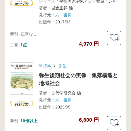
シリーズ：
早稲田大学東アジア都城・シルクロード考古学研究所調査研究報告第3冊
著者：
城倉正祥 編
発行元：
六一書房
出版年：
2017/03
新刊
在庫なし
＋
4,070 円
古書
1点
単行本
弥生
弥生後期社会の実像 集落構造と
地域社会
著者：
古代学研究会 編
発行元：
六一書房
出版年：
2025/05
6,600 円
新刊
10冊以上
＋