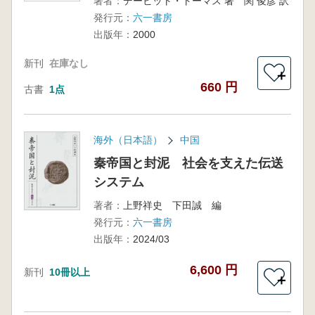
著者：
デービット・トーマス 著 関 俊彦 訳
発行元：
六一書房
出版年：
2000
新刊
在庫なし
＋
660 円
古書
1点
海外（日本語）
中国
秦帝国と封泥 社会を支えた伝送
システム
著者：
上野祥史 下田誠 編
発行元：
六一書房
出版年：
2024/03
6,600 円
新刊
10冊以上
＋