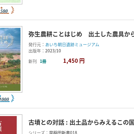
弥生農耕ことはじめ 出土した農具か
発行元：
あいち朝日遺跡ミュージアム
出版年：
2023/10
1,450 円
新刊
1冊
古墳との対話 : 出土品からみえるこの
シリーズ：
早稲田新書018