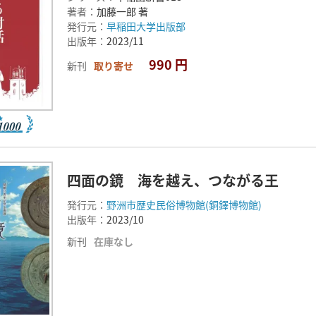
著者：
加藤一郎 著
発行元：
早稲田大学出版部
出版年：
2023/11
990 円
新刊
取り寄せ
四面の鏡 海を越え、つながる王
発行元：
野洲市歴史民俗博物館(銅鐸博物館)
出版年：
2023/10
新刊
在庫なし