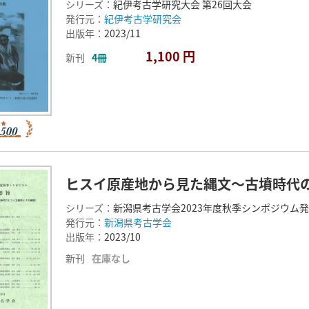
シリーズ：
紀伊考古学研究大会 第26回大会
発行元：
紀伊考古学研究会
出版年：
2023/11
1,100 円
新刊
4冊
ヒスイ原産地から見た縄文～古墳時代
シリーズ：
新潟県考古学会2023年度秋季シンポジウム
発行元：
新潟県考古学会
出版年：
2023/10
新刊
在庫なし