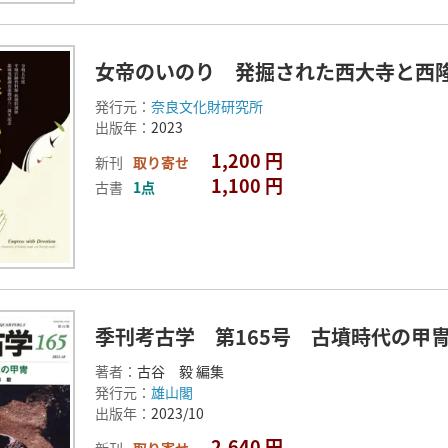
女帝のいのり 発掘された西大寺と西
発行元：
奈良文化財研究所
出版年：
2023
1,200 円
新刊
取り寄せ
1,100 円
古書
1点
季刊考古学 第165号 古墳時代の甲
著者：
古谷 毅 編集
発行元：
雄山閣
出版年：
2023/10
2,640 円
新刊
取り寄せ