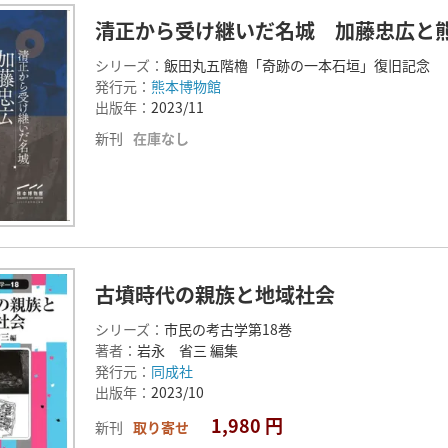
清正から受け継いだ名城 加藤忠広と
シリーズ：
飯田丸五階櫓「奇跡の一本石垣」復旧記念
発行元：
熊本博物館
出版年：
2023/11
新刊
在庫なし
古墳時代の親族と地域社会
シリーズ：
市民の考古学第18巻
著者：
岩永 省三 編集
発行元：
同成社
出版年：
2023/10
1,980 円
新刊
取り寄せ