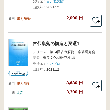
発行元：
吉川弘文館
出版年：
2021/12
2,090 円
新刊
取り寄せ
＋
古代集落の構造と変遷1
シリーズ：
第24回古代官衙・集落研究会報告書
著者：
奈良文化財研究所 編
発行元：
クバプロ
出版年：
2021/12
3,630 円
新刊
取り寄せ
＋
3,300 円
古書
1点