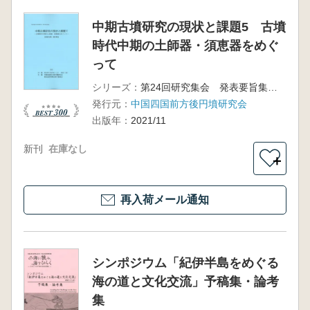
中期古墳研究の現状と課題5 古墳
時代中期の土師器・須恵器をめぐ
って
シリーズ：
第24回研究集会 発表要旨集・資料集
発行元：
中国四国前方後円墳研究会
出版年：
2021/11
新刊
在庫なし
＋
再入荷メール通知
シンポジウム「紀伊半島をめぐる
海の道と文化交流」予稿集・論考
集