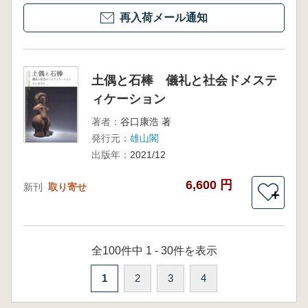
再入荷メール通知
土偶と石棒 儀礼と社会ドメステ
ィケーション
著者：
谷口康浩 著
発行元：
雄山閣
出版年：
2021/12
6,600 円
新刊
取り寄せ
＋
全100件中 1 - 30件を表示
1
2
3
4