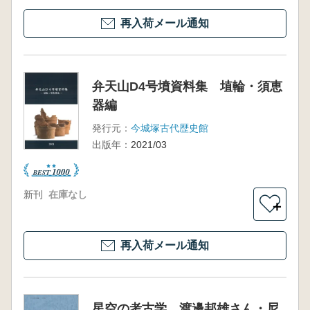
再入荷メール通知
弁天山D4号墳資料集 埴輪・須恵
器編
発行元：
今城塚古代歴史館
出版年：
2021/03
新刊
在庫なし
＋
再入荷メール通知
星空の考古学 渡邊邦雄さん・尼