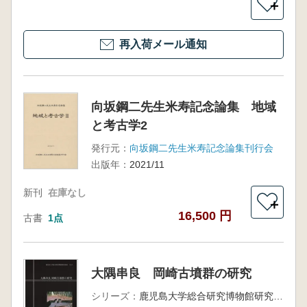
＋
再入荷メール通知
向坂鋼二先生米寿記念論集 地域
と考古学2
発行元：
向坂鋼二先生米寿記念論集刊行会
出版年：
2021/11
新刊
在庫なし
＋
16,500 円
古書
1点
大隅串良 岡崎古墳群の研究
シリーズ：
鹿児島大学総合研究博物館研究報告No.3