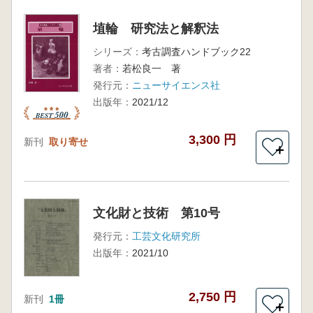
埴輪 研究法と解釈法
シリーズ：
考古調査ハンドブック22
著者：
若松良一 著
発行元：
ニューサイエンス社
出版年：
2021/12
3,300 円
新刊
取り寄せ
＋
文化財と技術 第10号
発行元：
工芸文化研究所
出版年：
2021/10
2,750 円
新刊
1冊
＋