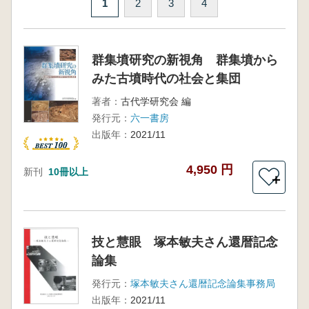
1
2
3
4
群集墳研究の新視角 群集墳から
みた古墳時代の社会と集団
著者：
古代学研究会 編
発行元：
六一書房
出版年：
2021/11
4,950 円
新刊
10冊以上
＋
技と慧眼 塚本敏夫さん還暦記念
論集
発行元：
塚本敏夫さん還暦記念論集事務局
出版年：
2021/11