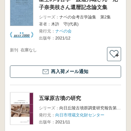
子奈美枝さん還暦記念論文集
シリーズ：
ナベの会考古学論集 第2集
著者：
木許 守(代表)
発行元：
ナベの会
出版年：
2021/12
新刊
在庫なし
＋
再入荷メール通知
五塚原古墳の研究
シリーズ：
向日丘陵古墳群調査研究報告第3冊
発行元：
向日市埋蔵文化財センター
出版年：
2021/11