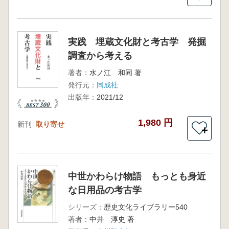
実践 埋蔵文化財と考古学 発掘
調査から考える
著者：
水ノ江 和同 著
発行元：
同成社
出版年：
2021/12
1,980 円
新刊
取り寄せ
＋
中世かわらけ物語 もっとも身近
な日用品の考古学
シリーズ：
歴史文化ライブラリー540
著者：
中井 淳史 著