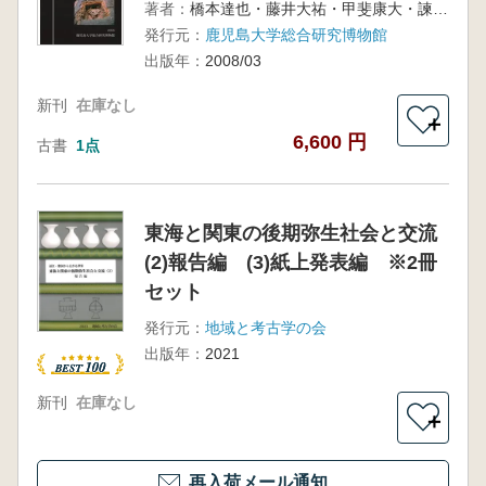
著者：
橋本達也・藤井大祐・甲斐康大・諫早直人・井上美知子・加藤一郎・竹中正巳・塚本敏夫・永嶋正春・中村友昭・橋本将英・東憲章 編
発行元：
鹿児島大学総合研究博物館
出版年：
2008/03
新刊
在庫なし
＋
6,600 円
古書
1点
東海と関東の後期弥生社会と交流
(2)報告編 (3)紙上発表編 ※2冊
セット
発行元：
地域と考古学の会
出版年：
2021
新刊
在庫なし
＋
再入荷メール通知