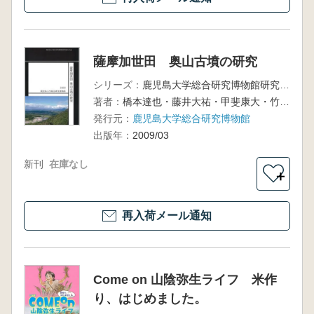
薩摩加世田 奥山古墳の研究
シリーズ：
鹿児島大学総合研究博物館研究報告No.4
著者：
橋本達也・藤井大祐・甲斐康大・竹中正巳・下野真理子・志賀智史編
発行元：
鹿児島大学総合研究博物館
出版年：
2009/03
新刊
在庫なし
＋
再入荷メール通知
Come on 山陰弥生ライフ 米作
り、はじめました。