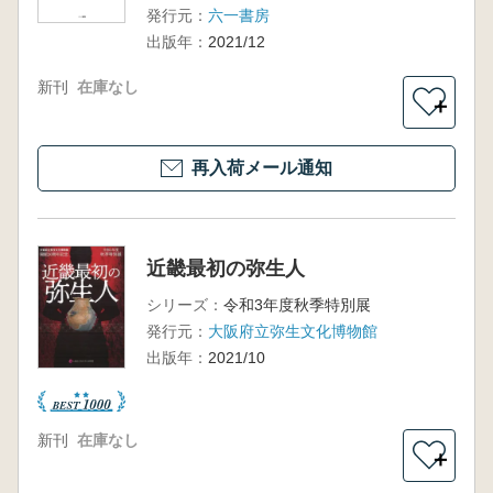
発行元：
六一書房
出版年：
2021/12
新刊
在庫なし
＋
再入荷メール通知
近畿最初の弥生人
シリーズ：
令和3年度秋季特別展
発行元：
大阪府立弥生文化博物館
出版年：
2021/10
新刊
在庫なし
＋