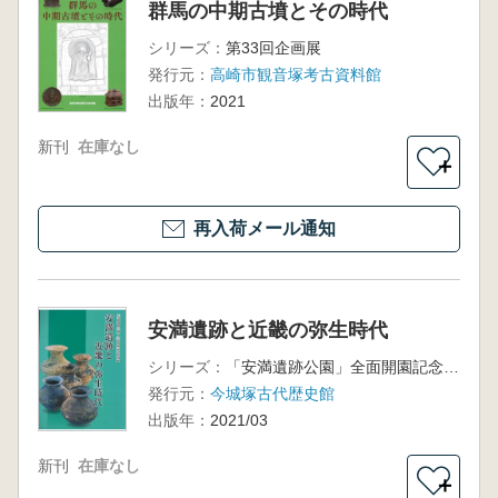
群馬の中期古墳とその時代
シリーズ：
第33回企画展
発行元：
高崎市観音塚考古資料館
出版年：
2021
新刊
在庫なし
＋
再入荷メール通知
安満遺跡と近畿の弥生時代
シリーズ：
「安満遺跡公園」全面開園記念特別展図録
発行元：
今城塚古代歴史館
出版年：
2021/03
新刊
在庫なし
＋