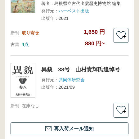
著者：
島根県立古代出雲歴史博物館 編集
発行元：
ハーベスト出版
出版年：
2021
1,650 円
新刊
取り寄せ
＋
880 円~
古書
4点
異貌 38号 山村貴輝氏追悼号
発行元：
共同体研究会
出版年：
2021/09
新刊
在庫なし
＋
再入荷メール通知