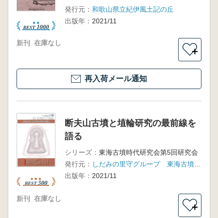
発行元：
和歌山県立紀伊風土記の丘
出版年：
2021/11
新刊
在庫なし
＋
再入荷メール通知
断夫山古墳と埴輪研究の最前線を
語る
シリーズ：
東海古墳時代研究会第5回研究会
発行元：
しだみの里守グループ 東海古墳時代研究会
出版年：
2021/11
新刊
在庫なし
＋