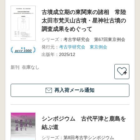
古墳成立期の東関東の諸相 常陸
太田市梵天山古墳・星神社古墳の
調査成果をめぐって
シリーズ：
考古学研究会 第67回東京例会
発行元：
考古学研究会 東京例会
出版年：
2025/12
新刊
在庫なし
＋
再入荷メール通知
シンポジウム 古代平津と鹿島を
結ぶ道
シリーズ：
第8回考古学シンポジウム