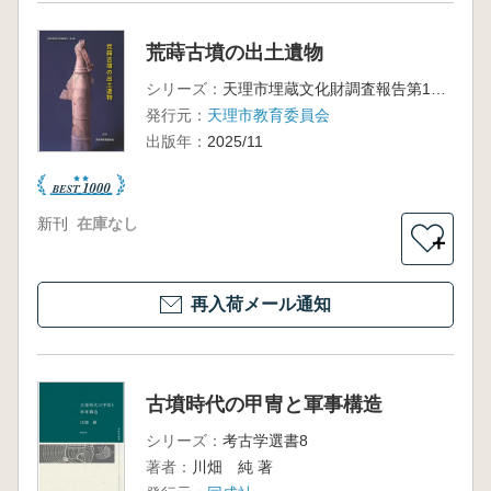
荒蒔古墳の出土遺物
シリーズ：
天理市埋蔵文化財調査報告第14集
発行元：
天理市教育委員会
出版年：
2025/11
新刊
在庫なし
＋
再入荷メール通知
古墳時代の甲冑と軍事構造
シリーズ：
考古学選書8
著者：
川畑 純 著