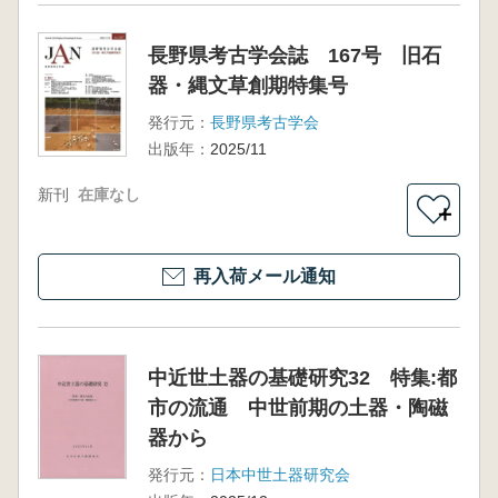
長野県考古学会誌 167号 旧石
器・縄文草創期特集号
発行元：
長野県考古学会
出版年：
2025/11
新刊
在庫なし
＋
再入荷メール通知
中近世土器の基礎研究32 特集:都
市の流通 中世前期の土器・陶磁
器から
発行元：
日本中世土器研究会