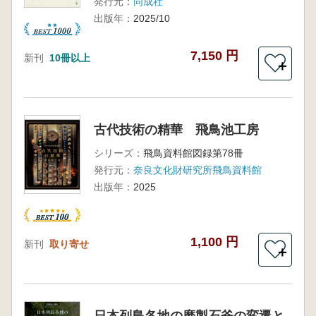
発行元：
同成社
出版年：
2025/10
7,150 円
新刊
10冊以上
＋
古代技術の精華 飛鳥池工房
シリーズ：
飛鳥資料館図録第78冊
発行元：
奈良文化財研究所飛鳥資料館
出版年：
2025
1,100 円
新刊
取り寄せ
＋
日本列島各地の磨製石斧の変遷と