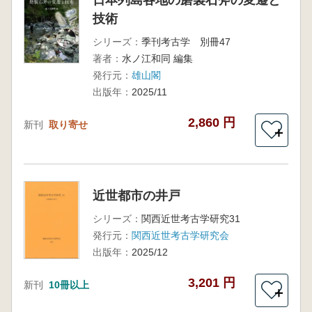
技術
シリーズ：
季刊考古学 別冊47
著者：
水ノ江和同 編集
発行元：
雄山閣
出版年：
2025/11
2,860 円
新刊
取り寄せ
＋
近世都市の井戸
シリーズ：
関西近世考古学研究31
発行元：
関西近世考古学研究会
出版年：
2025/12
3,201 円
新刊
10冊以上
＋