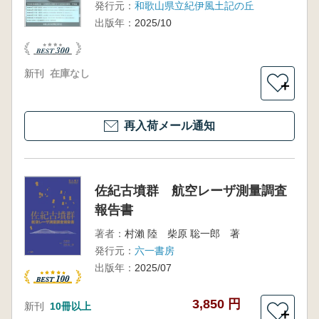
発行元：
和歌山県立紀伊風土記の丘
出版年：
2025/10
新刊
在庫なし
＋
再入荷メール通知
佐紀古墳群 航空レーザ測量調査
報告書
著者：
村瀨 陸 柴原 聡一郎 著
発行元：
六一書房
出版年：
2025/07
3,850 円
新刊
10冊以上
＋