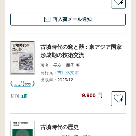
＋
再入荷メール通知
古墳時代の窯と器 : 東アジア国家
形成期の技術交流
著者：
長友 朋子 著
発行元：
吉川弘文館
出版年：
2025/12
9,900 円
新刊
1冊
＋
古墳時代の歴史