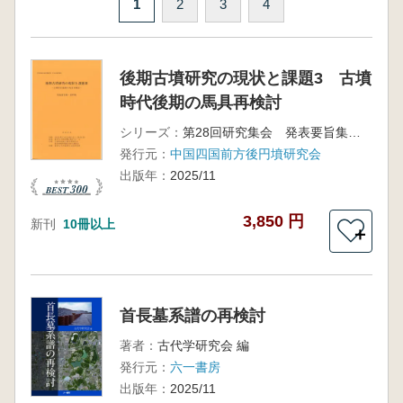
1
2
3
4
後期古墳研究の現状と課題3 古墳
時代後期の馬具再検討
シリーズ：
第28回研究集会 発表要旨集・資料集
発行元：
中国四国前方後円墳研究会
出版年：
2025/11
3,850 円
新刊
10冊以上
＋
首長墓系譜の再検討
著者：
古代学研究会 編
発行元：
六一書房
出版年：
2025/11