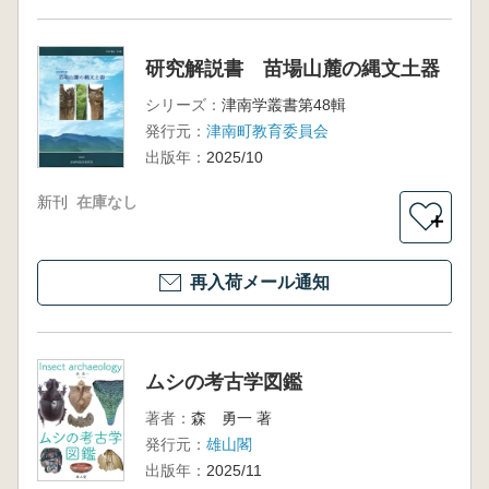
研究解説書 苗場山麓の縄文土器
シリーズ：
津南学叢書第48輯
発行元：
津南町教育委員会
出版年：
2025/10
新刊
在庫なし
＋
再入荷メール通知
ムシの考古学図鑑
著者：
森 勇一 著
発行元：
雄山閣
出版年：
2025/11