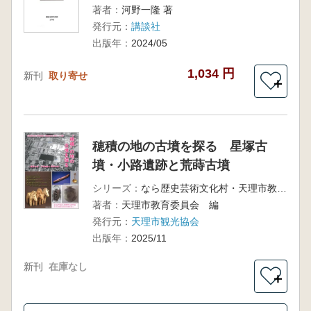
著者：
河野一隆 著
発行元：
講談社
出版年：
2024/05
1,034 円
新刊
取り寄せ
＋
穂積の地の古墳を探る 星塚古
墳・小路遺跡と荒蒔古墳
シリーズ：
なら歴史芸術文化村・天理市教育委員会・天理市観光協会共催歴史フォーラム予稿集
著者：
天理市教育委員会 編
発行元：
天理市観光協会
出版年：
2025/11
新刊
在庫なし
＋