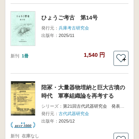
ひょうご考古 第14号
発行元：
兵庫考古研究会
出版年：
2025/11
1,540 円
新刊
1冊
＋
陪冢・大量器物埋納と巨大古墳の
時代 軍事組織論を再考する
シリーズ：
第21回古代武器研究会 発表資料集
発行元：
古代武器研究会
出版年：
2025/12
新刊
在庫なし