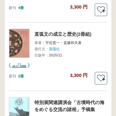
3,300 円
新刊
4冊
＋
直弧文の成立と歴史(2冊組)
著者：
宇佐晋一・斎藤和夫著
発行元：
真陽社
出版年：
2025/11
3,300 円
新刊
2冊
＋
特別展関連講演会「古墳時代の海
をめぐる交流の諸相」予稿集