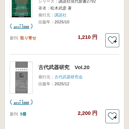
シリーズ：
講談社現代新書2792
著者：
松木武彦 著
発行元：
講談社
出版年：
2025/10
1,210 円
新刊
取り寄せ
＋
古代武器研究 Vol.20
発行元：
古代武器研究会
出版年：
2025/12
2,200 円
新刊
5冊
＋