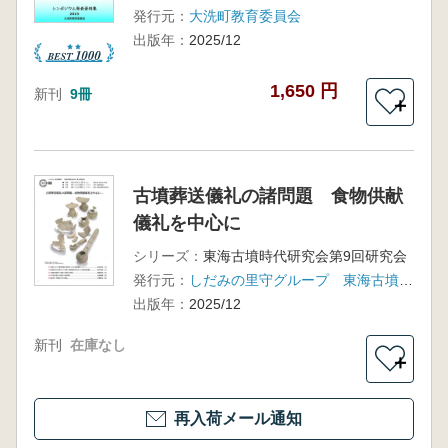
発行元：
大洗町教育委員会
出版年：
2025/12
1,650 円
新刊
9冊
＋
古墳葬送儀礼の諸問題 食物供献
儀礼を中心に
シリーズ：
東海古墳時代研究会第9回研究会
発行元：
しだみの里守グループ 東海古墳時代研究会
出版年：
2025/12
新刊
在庫なし
＋
再入荷メール通知