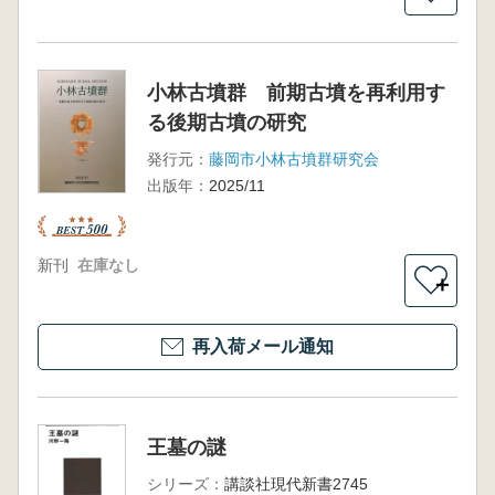
小林古墳群 前期古墳を再利用す
る後期古墳の研究
発行元：
藤岡市小林古墳群研究会
出版年：
2025/11
新刊
在庫なし
＋
再入荷メール通知
王墓の謎
シリーズ：
講談社現代新書2745